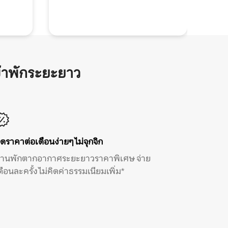
้าพักระยะยาว
ิดราคาต่อเดือนง่ายๆ ไม่จุกจิก
้านพักตากอากาศระยะยาวราคาพิเศษ จ่าย
ดือนละครั้ง ไม่คิดค่าธรรมเนียมเพิ่ม*