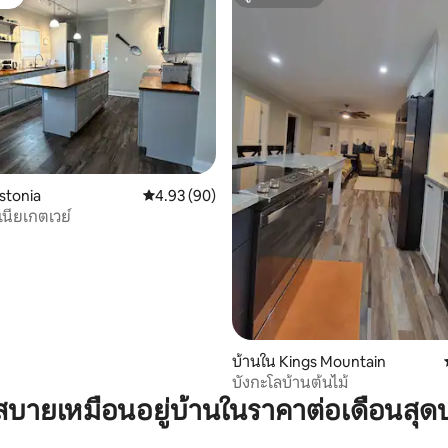
ต์
ซูเปอร์โฮสต์
 45 รีวิว
stonia
คะแนนเฉลี่ย 4.93 จาก 5, 90 รีวิว
4.93 (90)
นียเกตเวย์
บ้านใน Kings Mountain
บังกะโลบ้านต้นไม้
บายเหมือนอยู่บ้านในราคาต่อเดือนสุด