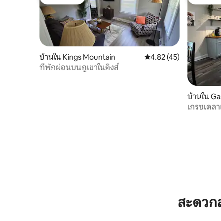
โดนใจเกสต์
โดนใจเกส
บ้านใน Kings Mountain
คะแนนเฉลี่ย 4.82 จาก 5,
4.82 (45)
ที่พักผ่อนบนภูเขาในคิงส์
บ้านใน Ga
เกรซเดลาเ
สะดวกส