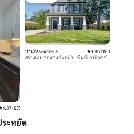
โดนใจเกสต์ที่สุด
บ้านใน Gastonia
คะแนนเฉลี่ย 4.96 จาก 5, 
4.96 (191)
สร้างใหม่ ตกแต่งทันสมัย - พื้นที่ชาร์ล็อตต์
คะแนนเฉลี่ย 4.87 จาก 5, 87 รีวิว
4.87 (87)
ประหยัด