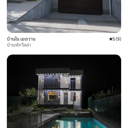
บ้านใน เยเรวาน
คะแนนเฉลี่
5 (9)
บ้านพักวิลล่า