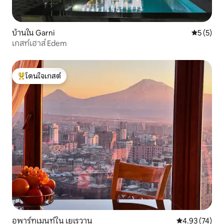
บ้านใน Garni
คะแนนเฉลี่
5 (5)
เกสท์เฮาส์ Edem
โดนใจเกสต์
โดนใจเกสต์ที่สุด
อพาร์ทเมนท์ใน เยเรวาน
คะแนนเฉลี่ย 4.
4.93 (74)