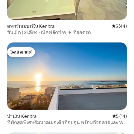
อพาร์ทเมนท์ใน Kenitra
คะแนนเฉลี่ย
5 (44)
ซันเซ็ท | 3 เตียง • เน็ตฟลิกซ์ Wi-Fi ที่จอดรถ
โดนใจเกสต์
โดนใจเกสต์
บ้านใน Kenitra
คะแนนเฉลี่ย
5 (14)
ที่พักสุดพิเศษริมหาดเมฮเดียที่อบอุ่น พร้อมที่จอดรถและ Wi-
Fi