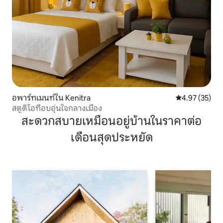
อพาร์ทเมนท์ใน Kenitra
คะแนนเฉลี่ย 4.
4.97 (35)
สตูดิโอที่อบอุ่นใจกลางเมือง
สะดวกสบายเหมือนอยู่บ้านในราคาต่อ
เดือนสุดประหยัด