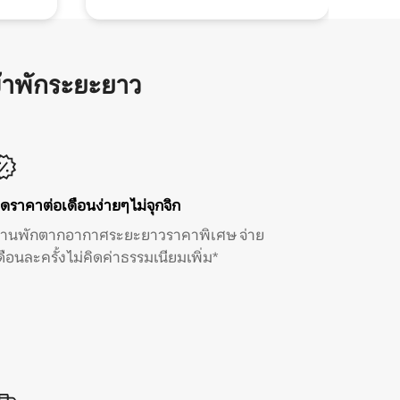
้าพักระยะยาว
ิดราคาต่อเดือนง่ายๆ ไม่จุกจิก
้านพักตากอากาศระยะยาวราคาพิเศษ จ่าย
ดือนละครั้ง ไม่คิดค่าธรรมเนียมเพิ่ม*