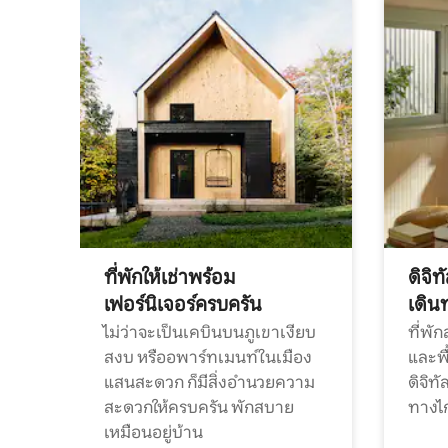
ที่พักให้เช่าพร้อม
ดิจิ
เฟอร์นิเจอร์ครบครัน
เดิน
ไม่ว่าจะเป็นเคบินบนภูเขาเงียบ
ที่พั
สงบ หรืออพาร์ทเมนท์ในเมือง
และพื
แสนสะดวก ก็มีสิ่งอำนวยความ
ดิจิ
สะดวกให้ครบครัน พักสบาย
ทางไ
เหมือนอยู่บ้าน