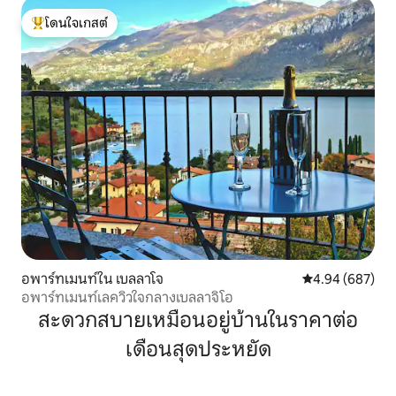
โดนใจเกสต์
โดนใจเกสต์ที่สุด
อพาร์ทเมนท์ใน เบลลาโจ
คะแนนเฉลี่ย 4.94
4.94 (687)
อพาร์ทเมนท์เลควิวใจกลางเบลลาจิโอ
สะดวกสบายเหมือนอยู่บ้านในราคาต่อ
เดือนสุดประหยัด