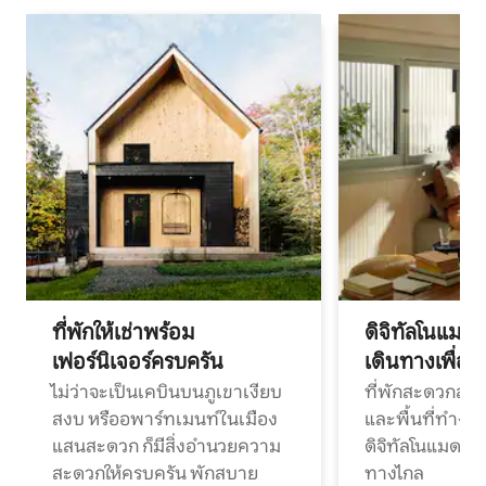
ที่พักให้เช่าพร้อม
ดิจิทัลโนแมด
เฟอร์นิเจอร์ครบครัน
เดินทางเพื่อ
ไม่ว่าจะเป็นเคบินบนภูเขาเงียบ
ที่พักสะดวกสบา
สงบ หรืออพาร์ทเมนท์ในเมือง
และพื้นที่ทำงา
แสนสะดวก ก็มีสิ่งอำนวยความ
ดิจิทัลโนแมดแ
สะดวกให้ครบครัน พักสบาย
ทางไกล