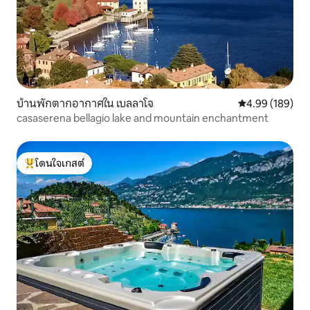
บ้านพักตากอากาศใน เบลลาโจ
คะแนนเฉลี่ย 4.9
4.99 (189)
casaserena bellagio lake and mountain enchantment
โดนใจเกสต์
โดนใจเกสต์ที่สุด