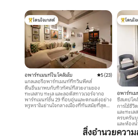
โดนใจเกสต์
โดนใจ
โดนใจเกสต์ที่สุด
โดนใจเกสต
อพาร์ทเมนท์ใน โคลัมโบ
คะแนนเฉลี่ย 5 จาก 5,
5 (23)
แกลเลอรี่อพาร์ทเมนท์ที่ทวินพีคส์
ตื่นขึ้นมาพบกับทิวทัศน์ที่สวยงามของ
อพาร์ทเมน
ทะเลสาบ ทะเล และลอตัสทาวเวอร์จากอ
พาร์ทเมนท์ชั้น 29 ที่อบอุ่นและตกแต่งอย่าง
ซีสเคป โคล
หรูหราในย่านใจกลางเมืองที่ทันสมัยที่สุด
การใช้ชีวิ
ของโคลอมโบ เดินไปยังบาร์ คลับ ร้านอาหาร
และทะเลส
คาเฟ่ ห้างสรรพสินค้า ร้านเสริมสวย โรงแรม
ครบครันบน
หรู โรงพยาบาล และซูเปอร์มาร์เก็ตชั้นนำ
และห้องน้
เพลิดเพลินกับงานศิลปะท้องถิ่นที่มีเสน่ห์
ความสะดว
สิ่งอำนวยควา
ห้องครัวที่มีอุปกรณ์ครบครัน สมาร์ททีวี
แบบเปิดที