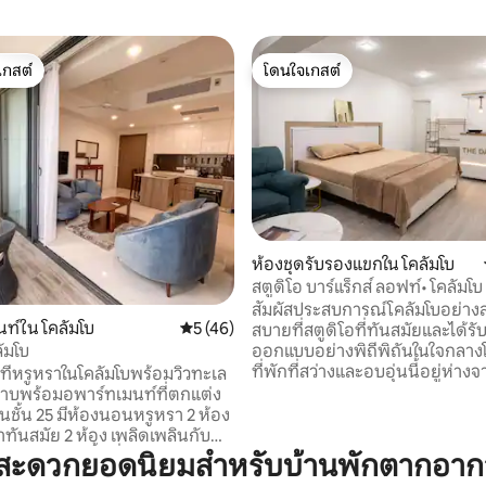
เกสต์
โดนใจเกสต์
์ที่สุด
โดนใจเกสต์
 23 รีวิว
ห้องชุดรับรองแขกใน โคลัมโบ
สตูดิโอ บาร์แร็กส์ ลอฟท์• โคลัมโบ
ลิกซ์
สัมผัสประสบการณ์โคลัมโบอย่า
ท์ใน โคลัมโบ
คะแนนเฉลี่ย 5 จาก 5, 46 รีวิว
5 (46)
สบายที่สตูดิโอที่ทันสมัยและได้รั
ออกแบบอย่างพิถีพิถันในใจกลางโ
ัมโบ
ที่พักที่สว่างและอบอุ่นนี้อยู่ห่าง
ตที่หรูหราในโคลัมโบพร้อมวิวทะเล
Face Green, One Galle Face Mal
าบพร้อมอพาร์ทเมนท์ที่ตกแต่ง
City เพียงไม่กี่นาที มอบความส
ชั้น 25 มีห้องนอนหรูหรา 2 ห้อง
ระดับโรงแรมพร้อมความเป็นส่วนต
ำทันสมัย 2 ห้อง เพลิดเพลินกับ
โอของคุณเอง เหมาะสำหรับคู่รัก 
กสบายของพื้นที่เตรียมอาหาร
มสะดวกยอดนิยมสำหรับบ้านพักตากอากา
ทางคนเดียว นักธุรกิจ และผู้มาเย
่มีอุปกรณ์ครบครันสิ่งอำนวยความ