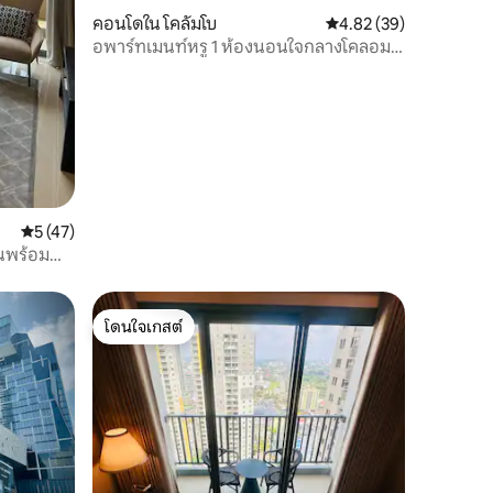
คอนโดใน โคลัมโบ
คะแนนเฉลี่ย 4.82 จาก 5,
4.82 (39)
อพาร์ทเมนท์หรู 1 ห้องนอนใจกลางโคลอม
โบ
คะแนนเฉลี่ย 5 จาก 5, 47 รีวิว
5 (47)
ซนพร้อม
ย
โดนใจเกสต์
โดนใจเกสต์