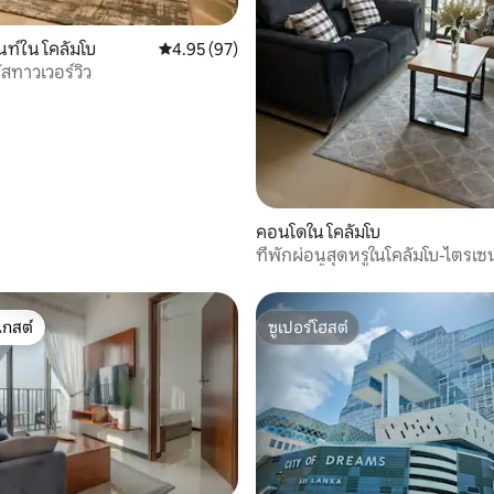
17 รีวิว
ท์ใน โคลัมโบ
คะแนนเฉลี่ย 4.95 จาก 5, 97 รีวิว
4.95 (97)
ัสทาวเวอร์วิว
คอนโดใน โคลัมโบ
ที่พักผ่อนสุดหรูในโคลัมโบ-ไตรเ
สระว่ายน้ำและห้องออกกำลังกา
เกสต์
ซูเปอร์โฮสต์
์ที่สุด
ซูเปอร์โฮสต์