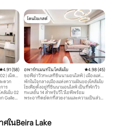
อพาร์ทเม
โดนใจเกสต์
โดนใจเก
วิวโคลัม
โดนใจเกสต์
โดนใจเก
อพาร์ทเมน
Luna Tower ตั้งอยู่ใจกลางเมือ
มาร์เก็ต/
มหาสมุท
เพดานสูงพ
ป้องกันค
เครื่องใช
ใหม่ห้องค
คะแนนเฉลี่ย 4.91 จาก 5, 58 รีวิว
4.91 (58)
อพาร์ทเมนท์ใน โคลัมโบ
คะแนนเฉลี่ย 4.98 จาก 5,
4.98 (45)
ความร้อนฯลฯ สิ่งอำนวยคว
 02 | เน็ตฟ
ซอฟีย่าวิวทะเลที่ซินนามอนไลฟ์ | เมืองแห่ง
กลาง: สระ
ความฝัน
งสะดวก
พักในใจกลางเมืองแห่งความฝันของโคลัมโบ
ว่ายน้ำส
บการ
โซเฟียตั้งอยู่ที่ซินนามอนไลฟ์ เป็นที่พักวิว
ประชุมห้
คลัมโบ 02
ทะเลชั้น 14 สำหรับวีไวไอพีพร้อม
พนักงาน
จาก Galle
พระอาทิตย์ตกที่สวยงามและความเป็นส่วน
ชั่วโมงท
l และ Port
ตัวอย่างสมบูรณ์ คุณอยู่ห่างจากคาสิโน โรง
Tower
ะดวกสบาย
แรมนูวา พอร์ตซิตี้ และกัลเลเฟสเพียงไม่กี่
ัวในสตูดิ
ก้าว แต่ก็สูงพอที่จะอยู่อย่างสงบ ทำไมผู้เข้า
นักเดิน
พักถึงชอบ: •ระเบียงวิวทะเลส่วนตัว • จากุซ
ศในBeira Lake
ือน
ซี่ สระว่ายน้ำ ห้องออกกำลังกาย ซาวน่า และ