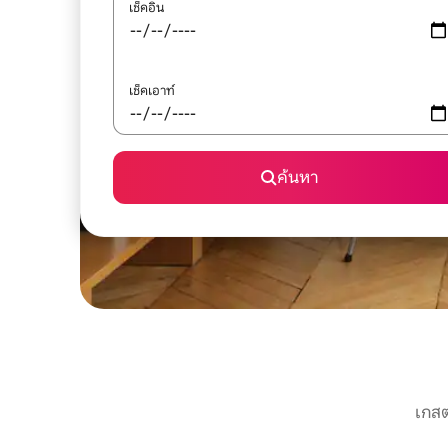
เช็คอิน
เช็คเอาท์
ค้นหา
เกสต