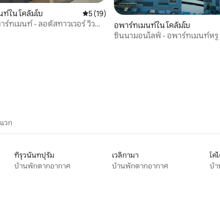
39 รีวิว
ท์ใน โคลัมโบ
คะแนนเฉลี่ย 5 จาก 5, 19 รีวิว
5 (19)
าร์ทเมนท์ - ลอตัสทาวเวอร์ วิว
อพาร์ทเมนท์ใน โคลัมโบ
-ZEN
ซินนามอนไลฟ์ - อพาร์ทเมนท์หรู
ะแวก
ทิรุวนันทปุรัม
เวลิกามา
โคไ
บ้านพักตากอากาศ
บ้านพักตากอากาศ
บ้