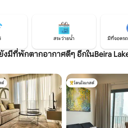
ทางการแพทย์ที่ต้องการที่พักใน
บพรีเมียมเครื่องปรับอากาศน้ำ
ใจกลางเมือง ปลอดภัย และสะด
ุงต้มแบบรวมศูนย์ WIFI สมาร์ททีวี
WiFi ✔ เร็วและพื้นที่ทำงานโดยเ
ชื่อมต่อเคเบิลทีวีและระเบียงส่วน
เตียงคิงไซส์สบายๆ พร้อมผ้าปูที่
ายน้ำห้องออกกำลังกายห้องซาว
คุณภาพ ✔ พักผ่อนได้สบายด้วยห
เล่นสำหรับเด็กฯลฯตั้งอยู่ใกล้สถาน
ส่วนตัว
ี่ยวยอดนิยมแหล่งช้อปปิ้งและสถาน
มค่ำคืน เหมาะสำหรับนักเดินทาง
i
สระว่ายน้ำ
มีที่จอดรถ
ิจและครอบครัว
ยังมีที่พักตากอากาศดีๆ อีกในBeira Lak
ต์
โดนใจเกสต์
ต์
โดนใจเกสต์ที่สุด