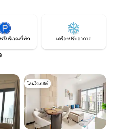
ทำเล
ห้องอบไอน้ำ • ม่านบังแสงสำหรับการพัก
วกสบาย
ผ่อนอย่างล้ำลึก • ความหรูหราที่ปลอดภัย
ฉพาะ ✔
ข้างโรงแรมระดับ 5 ดาว สัมผัสประสบการณ์
นอน
โคลัมโบจากที่อยู่ใหม่ที่น่าตื่นเต้นที่สุด
้องน้ำ
ฟรีบริเวณที่พัก
เครื่องปรับอากาศ
e
โดนใจเกสต์
โดนใจเกสต์