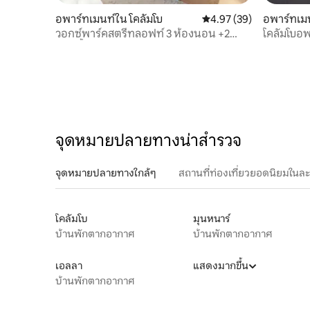
อพาร์ทเมนท์ใน โคลัมโบ
คะแนนเฉลี่ย 4.97 จาก 5, 
4.97 (39)
อพาร์ทเมน
วอกซ์พาร์คสตรีทลอฟท์ 3 ห้องนอน +2
โคลัมโบอพ
ห้องน้ำ -1/4 ห้อง
ทะเล TRI
จุดหมายปลายทางน่าสำรวจ
จุดหมายปลายทางใกล้ๆ
สถานที่ท่องเที่ยวยอดนิยมในล
โคลัมโบ
มุนหนาร์
บ้านพักตากอากาศ
บ้านพักตากอากาศ
เอลลา
แสดงมากขึ้น
บ้านพักตากอากาศ