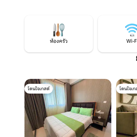
ขนาด 55 นิ้วพร้อมช่องดาวเทียม
สะดวกระดั
อินเทอร์เน็ตความเร็วสูง และการรักษาความ
ร้อนแก๊สห
ปลอดภัยตลอด 24 ชั่วโมง สิ่งอำนวยความ
พร้อมการเ
สะดวก ได้แก่ สระว่ายน้ำอินฟินิตี้ ห้องออก
ตัว สระว่
กำลังกาย ซาวน่า ห้องโยคะ พื้นที่เล่นสำหรับ
น่าพื้นที่
เด็ก ห้องเล่นเกม และศูนย์ธุรกิจ
ที่ท่องเท
บันเทิงยา
ห้องครัว
Wi-F
เพื่อธุรก
โดนใจเกสต์
โดนใจเกส
โดนใจเกสต์
โดนใจเกส