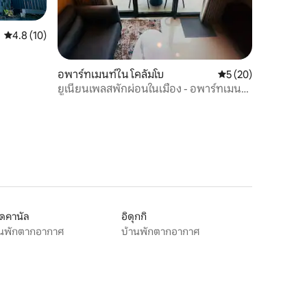
คะแนนเฉลี่ย 4.8 จาก 5, 10 รีวิว
4.8 (10)
อพาร์ทเมนท์ใน โคลัมโบ
คะแนนเฉลี่ย 5 จาก 5,
5 (20)
ยูเนี่ยนเพลสพักผ่อนในเมือง - อพาร์ทเมนท์
1 ห้องนอน
ดคานัล
อิดุกกิ
านพักตากอากาศ
บ้านพักตากอากาศ