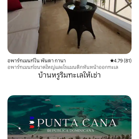
อพาร์ทเมนท์ใน พันตา กานา
คะแนนเฉลี่ย 4.
4.79 (81)
อพาร์ทเมนท์ขนาดใหญ่และโรแมนติกหันหน้าออกทะเล
บ้านหรูริมทะเลให้เช่า