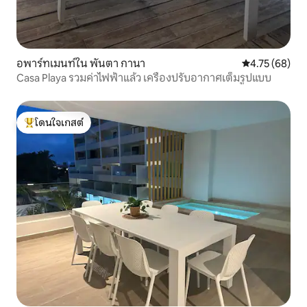
อพาร์ทเมนท์ใน พันตา กานา
คะแนนเฉลี่ย 4.
4.75 (68)
Casa Playa รวมค่าไฟฟ้าแล้ว เครื่องปรับอากาศเต็มรูปแบบ
โดนใจเกสต์
โดนใจเกสต์ที่สุด