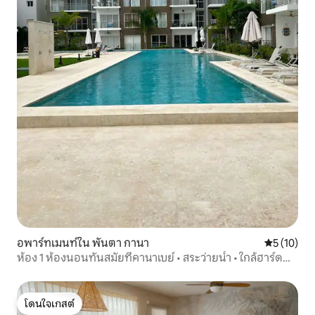
อพาร์ทเมนท์ใน พันตา กานา
คะแนนเฉลี่ย
5 (10)
ห้อง 1 ห้องนอนทันสมัยที่คานาเบย์ • สระว่ายน้ำ • ใกล้ฮาร์ด
ร็อค
โดนใจเกสต์
โดนใจเกสต์