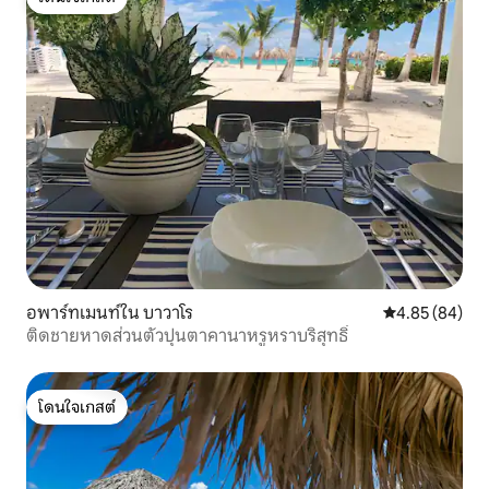
โดนใจเกสต์
อพาร์ทเมนท์ใน บาวาโร
คะแนนเฉลี่ย 4.
4.85 (84)
ติดชายหาดส่วนตัวปุนตาคานาหรูหราบริสุทธิ์
โดนใจเกสต์
โดนใจเกสต์