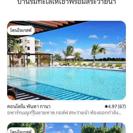
บ้านริมทะเลให้เช่าพร้อมสระว่ายน้ำ
โดนใจเกสต์
โดนใจเกสต์
คอนโดใน พันตา กานา
คะแนนเฉลี่ย 4.
4.97 (67)
อพาร์ทเมนท์ริมชายหาด กอล์ฟ สระว่ายน้ำ ห้องออกกำลัง
กาย ล็อบบี้ มีรั้วรอบ ศูนย์กลางเมือง
โดนใจเกสต์