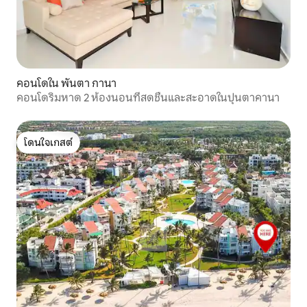
คอนโดใน พันตา กานา
คอนโดริมหาด 2 ห้องนอนที่สดชื่นและสะอาดในปุนตาคานา
โดนใจเกสต์
โดนใจเกสต์