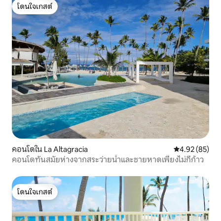
โดนใจเกสต์
โดนใจเกสต์
คอนโดใน La Altagracia
คะแนนเฉลี่ย 4.
4.92 (85)
คอนโดทันสมัยห่างจากสระว่ายน้ำและชายหาดเพียงไม่กี่ก้าว
โดนใจเกสต์
โดนใจเกสต์