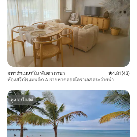
อพาร์ทเมนท์ใน พันตา กานา
คะแนนเฉลี่ย 4.
4.81 (43)
ห้องสวีทโรแมนติก A ชายหาดลอสโคราเลส สระว่ายน้ำ
ซูเปอร์โฮสต์
ซูเปอร์โฮสต์