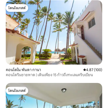
โดนใจเกสต์
โดนใจเกสต์
คอนโดใน พันตา กานา
คะแนนเฉลี่ย 4.8
4.87 (100)
คอนโดริมชายหาด | เดินเพียง 15 ก้าวถึงทะเลแคริบเบียน
โดนใจเกสต์
โดนใจเกสต์