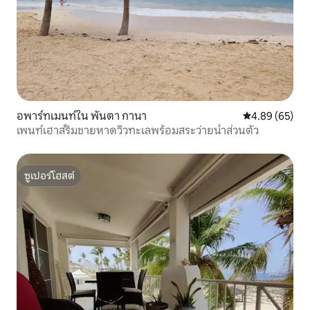
อพาร์ทเมนท์ใน พันตา กานา
คะแนนเฉลี่ย 4.
4.89 (65)
เพนท์เฮาส์ริมชายหาดวิวทะเลพร้อมสระว่ายน้ำส่วนตัว
ซูเปอร์โฮสต์
ซูเปอร์โฮสต์