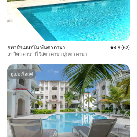
อพาร์ทเมนท์ใน พันตา กานา
คะแนนเฉลี่ย 4
4.9 (62)
ลา วิดา คานา ที่ วิสตา คานา ปุนตา คานา
ซูเปอร์โฮสต์
ซูเปอร์โฮสต์