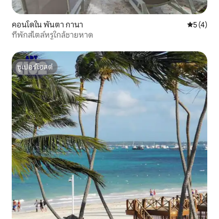
คอนโดใน พันตา กานา
คะแนนเฉลี่
5 (4)
ที่พักสไตล์หรูใกล้ชายหาด
ซูเปอร์โฮสต์
ซูเปอร์โฮสต์