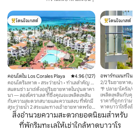
โดนใจเกสต์
โดนใจเกสต์
โดนใจเกสต์ที่สุด
โดนใจเกสต์ที่สุด
อพาร์ทเมนท์ใน พั
คอนโดใน Los Corales Playa
คะแนนเฉลี่ย 4.96 จาก 5, 127 รีวิว
4.96 (127)
2/2 ริมชายหาด/วิว
คอนโดริมหาด • สระว่ายน้ำ • ทำเลสำคัญ •
บินภูเก็ต
ข้อเสนอเดือนกันยายน/ตุลาคม
🌴 ปลายาโครัล/ติด
สแตนซ่า มาเร่ตั้งอยู่ริมชายหาดในปุนตาคา
เพลิดเพลินกับคุณ
นา — ลอสโคราเลส ที่ซึ่งคุณจะเพลิดเพลิน
ราคาที่ถูกกว่ามาก
กับความสะดวกสบายและความสงบ ที่พักมี
หาดบาวาโรซึ่งเป็นหน
สระว่ายน้ำ 2 สระและทางเข้าชายหาดพร้อม
ของแคริบเบียน Play
พื้นที่ส่วนตัวสุดพิเศษสำหรับผู้เข้าพักและผู้
สิ่งอำนวยความสะดวกยอดนิยมสำหรับ
ทเมนท์ริมชายหาดที
อยู่อาศัย คอนโดมิเนียมมีประตูและมีการ
ที่พักริมทะเลให้เช่าใกล้หาดบาวาโร
ฟินิตี้พื้นที่ชายหา
รักษาความปลอดภัยตลอด 24 ชั่วโมงทุกวัน
ปลอดภัยตลอด 24 ชั่
รายล้อมไปด้วยร้านอาหาร ร้านค้า และห่าง
จากร้านอาหาร ร้าน
จากตัวเมืองเพียง 8 นาที ตามกฎแล้ว เมื่อ