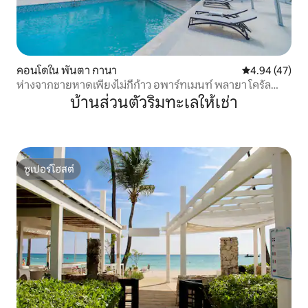
คอนโดใน พันตา กานา
คะแนนเฉลี่ย 4.
4.94 (47)
ห่างจากชายหาดเพียงไม่กี่ก้าว อพาร์ทเมนท์ พลายา โครัล
เอช-12
บ้านส่วนตัวริมทะเลให้เช่า
ซูเปอร์โฮสต์
ซูเปอร์โฮสต์