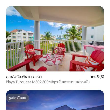
คอนโดใน พันตา กานา
คะแนนเฉลี่ย 
4.5 (6)
Playa Turquesa M302 300Mbps ติดชายหาดส่วนตัว
ซูเปอร์โฮสต์
ซูเปอร์โฮสต์