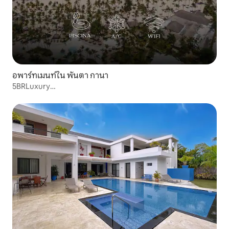
อพาร์ทเมนท์ใน พันตา กานา
5BRLuxury
PenthousePool+wifi+AC+Kitchen@PuntaCana