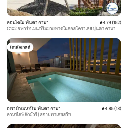
คอนโดใน พันตา กานา
คะแนนเฉลี่ย 4.7
4.79 (152)
C102 อพาร์ทเมนท์ริมชายหาดในลอส โคราเลส ปุนตา คานา
โดนใจเกสต์
โดนใจเกสต์
อพาร์ทเมนท์ใน พันตา กานา
คะแนนเฉลี่ย 4.
4.85 (13)
คานาไลฟ์ลักชัวรี | สกายพาเลซสวีท