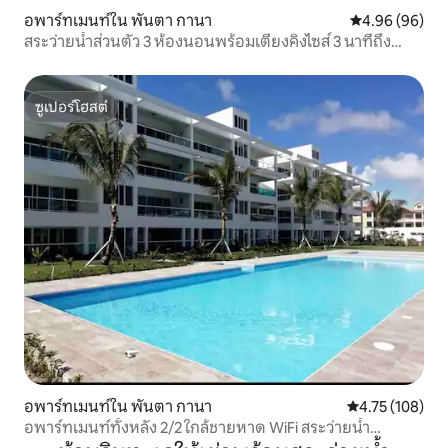
อพาร์ทเมนท์ใน พันตา กานา
คะแนนเฉลี่ย 4.9
4.96 (96)
สระว่ายน้ำส่วนตัว 3 ห้องนอนพร้อมเตียงคิงไซส์ 3 นาทีถึง
ชายหาด
ซูเปอร์โฮสต์
ซูเปอร์โฮสต์
อพาร์ทเมนท์ใน พันตา กานา
คะแนนเฉลี่ย 4.7
4.75 (108)
อพาร์ทเมนท์ทั้งหลัง 2/2 ใกล้ชายหาด WiFi สระว่ายน้ำ
บาร์บีคิว