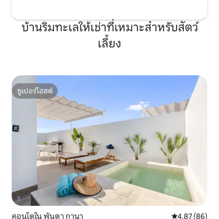
บ้านริมทะเลให้เช่าที่เหมาะสำหรับสัตว์
เลี้ยง
ซูเปอร์โฮสต์
ซูเปอร์โฮสต์
คอนโดใน พันตา กานา
คะแนนเฉลี่ย 4.
4.87 (86)