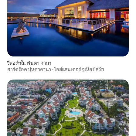
รีสอร์ทใน พันตา กานา
ฮาร์ดร็อค ปุนตาคานา - ไอส์แลนเดอร์ จูเนียร์ สวีท