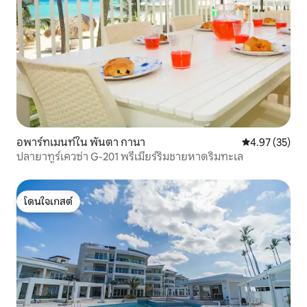
อพาร์ทเมนท์ใน พันตา กานา
คะแนนเฉลี่ย 4.
4.97 (35)
ปลายาทูร์เควซ่า G-201 พรีเมียร์ริมชายหาดริมทะเล
โดนใจเกสต์
โดนใจเกสต์