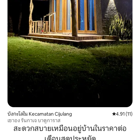
บังกะโลใน Kecamatan Cijulang
คะแนนเฉลี่ย 4.
4.91 (11)
เซาอง รันกาเจ บาตูการาส
สะดวกสบายเหมือนอยู่บ้านในราคาต่อ
เดือนสุดประหยัด