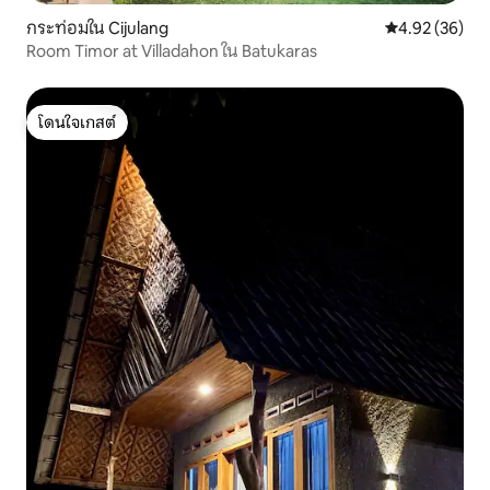
กระท่อมใน Cijulang
คะแนนเฉลี่ย 4.
4.92 (36)
Room Timor at Villadahon ใน Batukaras
โดนใจเกสต์
โดนใจเกสต์