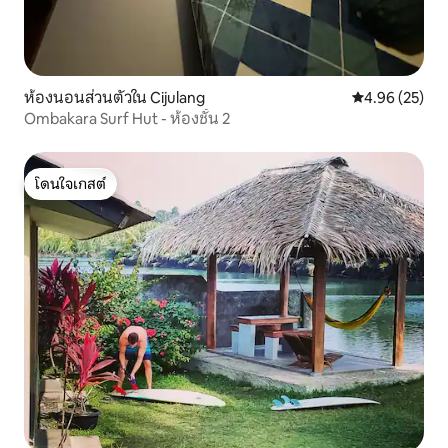
ห้องนอนส่วนตัวใน Cijulang
คะแนนเฉลี่ย 4.
4.96 (25)
Ombakara Surf Hut - ห้องชั้น 2
โดนใจเกสต์
โดนใจเกสต์