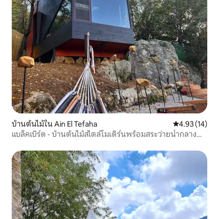
บ้านต้นไม้ใน Ain El Tefaha
คะแนนเฉลี่ย 4.
4.93 (14)
แบล็คเบิร์ด - บ้านต้นไม้สไตล์โมเดิร์นพร้อมสระว่ายน้ำกลาง
แจ้ง