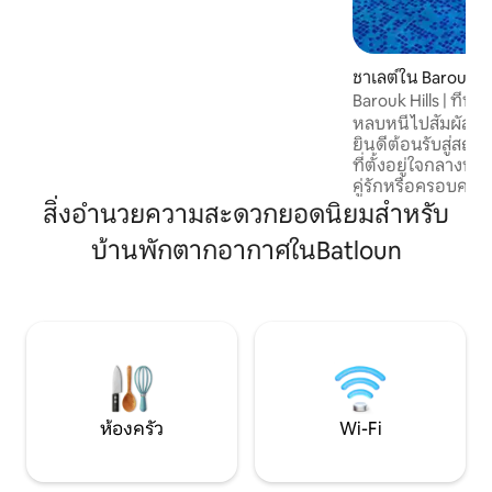
และเครื่องซักผ้า ทำให้เหมาะสำหรับการเข้า
พักระยะยาวเช่นเดียวกับการพักผ่อนช่วง
สุดสัปดาห์
ชาเลต์ใน Barouk
Barouk Hills | ที่พั
ท่ามกลางธรรมชาต
หลบหนีไปสัมผัสธรร
ยินดีต้อนรับสู่สถ
ที่ตั้งอยู่ใจกลางบา
คู่รักหรือครอบครัว
สมบูรณ์แบบของธร
สิ่งอำนวยความสะดวกยอดนิยมสำหรับ
สบาย และความหรูหรา - 1 ห้องนอน 
บ้านพักตากอากาศในBatloun
ซี่ในอาคาร - สระว่
- ครัวเล็ก - เครื่อ
ชั่วโมง - บาร์บีคิว
ดนตรีได้ - ก่อกองไฟ 
ก้าวเข้าสู่พื้นที่นั่
แสงดาวในจากุซซี่ ห
เพลิดเพลินกับวิวที่
ห้องครัว
Wi-Fi