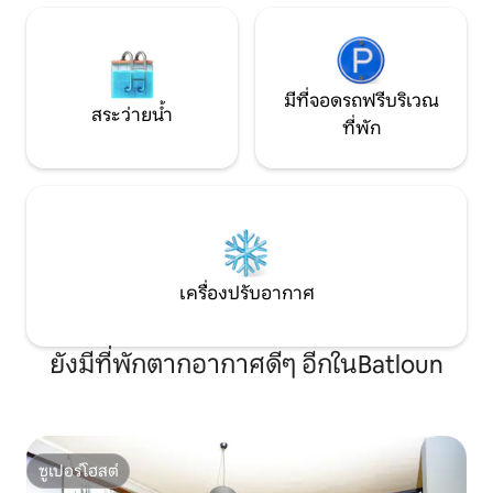
มีที่จอดรถฟรีบริเวณ
สระว่ายน้ำ
ที่พัก
เครื่องปรับอากาศ
ยังมีที่พักตากอากาศดีๆ อีกในBatloun
ซูเปอร์โฮสต์
ซูเปอร์โฮสต์