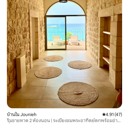
บ้านใน Jounieh
คะแนนเฉลี่ย 4.
4.91 (47)
ริมชายหาด 2 ห้องนอน | ระเบียงชมพระอาทิตย์ตกพร้อมอ่าง
น้ำร้อน