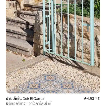
บ้านเล็กใน Deir El Qamar
คะแนนเฉลี่ย 4.
4.93 (41)
มิร์สเฮอริเทจ - อาโวคาโดเฮ้าส์