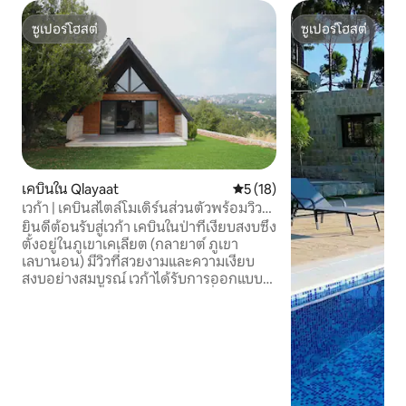
ซูเปอร์โฮสต์
ซูเปอร์โฮสต์
ซูเปอร์โฮสต์
ซูเปอร์โฮสต์
เคบินใน Qlayaat
คะแนนเฉลี่ย 5 จาก 5, 18 รีวิว
5 (18)
เวก้า | เคบินสไตล์โมเดิร์นส่วนตัวพร้อมวิว
พาโนรามา
ยินดีต้อนรับสู่เวก้า เคบินในป่าที่เงียบสงบซึ่ง
ตั้งอยู่ในภูเขาเคเลียต (กลายาต์ ภูเขา
เลบานอน) มีวิวที่สวยงามและความเงียบ
สงบอย่างสมบูรณ์ เวก้าได้รับการออกแบบ
มาอย่างพิถีพิถันสำหรับช่วงเช้าที่ช้าและช่วง
เย็นที่อบอุ่น อยู่ห่างจากถนนหลักของคลี
อัตเพียง 3 นาที ห่างจากสกีรีสอร์ทฟารายา/
มซาร์ 25 นาที และห่างจากเบรุต 30 นาที
เคบินขนาด 120 ตร.ม. 2 ห้องนอน 2 ห้องน้ำ
มีห้องครัวที่มีอุปกรณ์ครบครัน เครื่องปรับ
อากาศ Wi-Fi ไฟเบอร์ออปติก สมาร์ททีวี