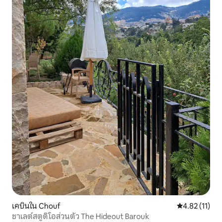
เคบินใน Chouf
คะแนนเฉลี่ย 4.
4.82 (11)
ชาเลต์สตูดิโอส่วนตัว The Hideout Barouk