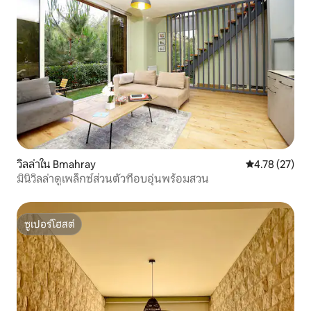
วิลล่าใน Bmahray
คะแนนเฉลี่ย 4.
4.78 (27)
มินิวิลล่าดูเพล็กซ์ส่วนตัวที่อบอุ่นพร้อมสวน
ซูเปอร์โฮสต์
ซูเปอร์โฮสต์