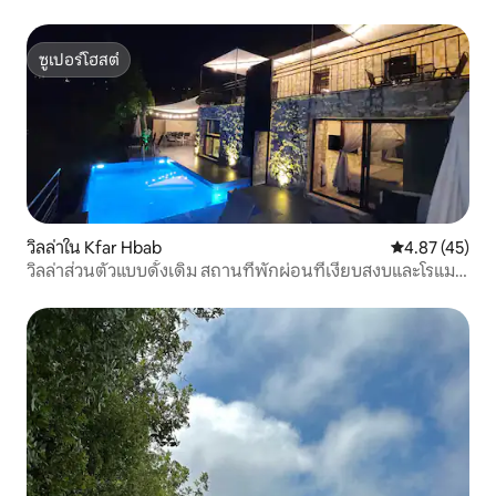
ซูเปอร์โฮสต์
ซูเปอร์โฮสต์
วิลล่าใน Kfar Hbab
คะแนนเฉลี่ย 4.
4.87 (45)
วิลล่าส่วนตัวแบบดั้งเดิม สถานที่พักผ่อนที่เงียบสงบและโรแมน
ติก