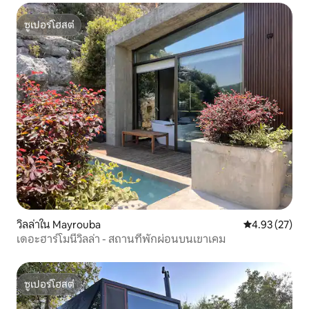
ซูเปอร์โฮสต์
ซูเปอร์โฮสต์
วิลล่าใน Mayrouba
คะแนนเฉลี่ย 4.
4.93 (27)
เดอะฮาร์โมนีวิลล่า - สถานที่พักผ่อนบนเขาเคม
ซูเปอร์โฮสต์
ซูเปอร์โฮสต์