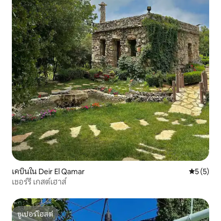
เคบินใน Deir El Qamar
คะแนนเฉลี่
5 (5)
เชอร์รี่ เกสต์เฮาส์
ซูเปอร์โฮสต์
ซูเปอร์โฮสต์