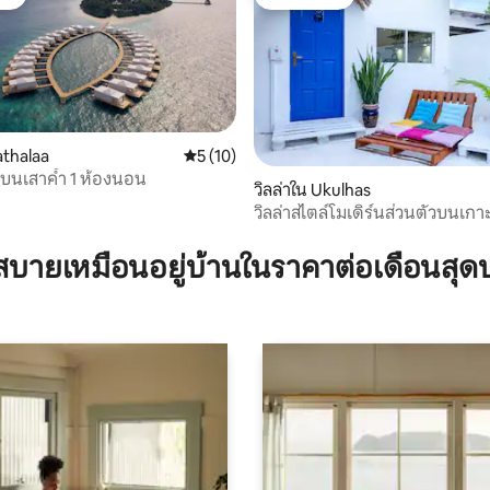
ต์
โดนใจเกสต์
athalaa
คะแนนเฉลี่ย 5 จาก 5, 10 รีวิว
5 (10)
ำบนเสาค้ำ 1 ห้องนอน
วิลล่าใน Ukulhas
วิลล่าสไตล์โมเดิร์นส่วนตัวบนเก
38 รีวิว
บายเหมือนอยู่บ้านในราคาต่อเดือนสุด