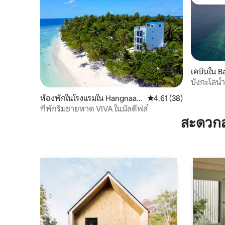
โดนใจเกส
เคบินใน B
บังกะโลน้
ห้องพักในโรงแรมใน Hangnaam
คะแนนเฉลี่ย 4.61 จาก 5, 
4.61 (38)
eedhoo
ที่พักริมชายหาด VIVA ในมัลดีฟส์
สะดวกส