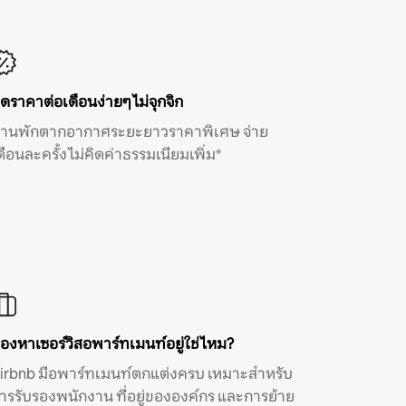
ิดราคาต่อเดือนง่ายๆ ไม่จุกจิก
้านพักตากอากาศระยะยาวราคาพิเศษ จ่าย
ดือนละครั้ง ไม่คิดค่าธรรมเนียมเพิ่ม*
องหาเซอร์วิสอพาร์ทเมนท์อยู่ใช่ไหม?
irbnb มีอพาร์ทเมนท์ตกแต่งครบ เหมาะสำหรับ
ารรับรองพนักงาน ที่อยู่ขององค์กร และการย้าย