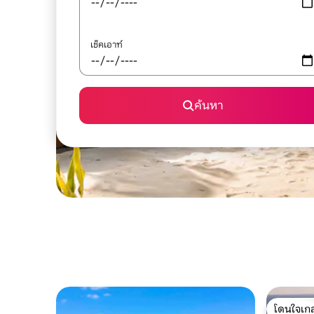
เช็คเอาท์
ค้นหา
โดนใจเกส