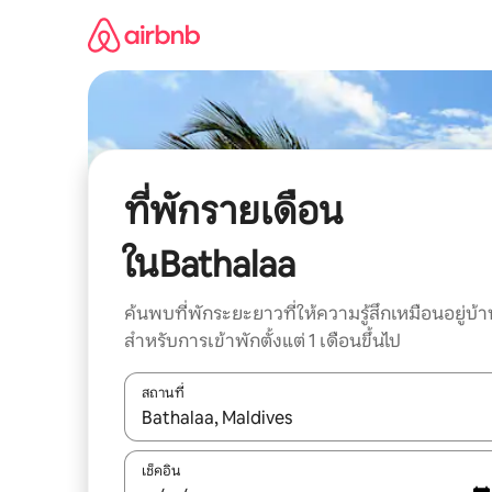
ข้าม
ไป
ยัง
เนื้อหา
ที่พักรายเดือน
ในBathalaa
ค้นพบที่พักระยะยาวที่ให้ความรู้สึกเหมือนอยู่บ้า
สำหรับการเข้าพักตั้งแต่ 1 เดือนขึ้นไป
สถานที่
ใช้ลูกศรขึ้นลง หรือใช้การสัมผัสหรือปัด เพื่อสำรวจผ
เช็คอิน