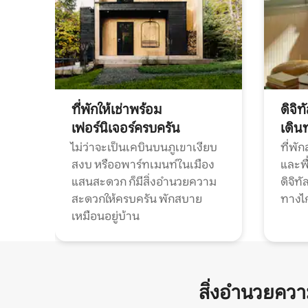
ที่พักให้เช่าพร้อม
ดิจิ
เฟอร์นิเจอร์ครบครัน
เดิน
ไม่ว่าจะเป็นเคบินบนภูเขาเงียบ
ที่พั
สงบ หรืออพาร์ทเมนท์ในเมือง
และพื
แสนสะดวก ก็มีสิ่งอำนวยความ
ดิจิ
สะดวกให้ครบครัน พักสบาย
ทางไ
เหมือนอยู่บ้าน
สิ่งอำนวยคว