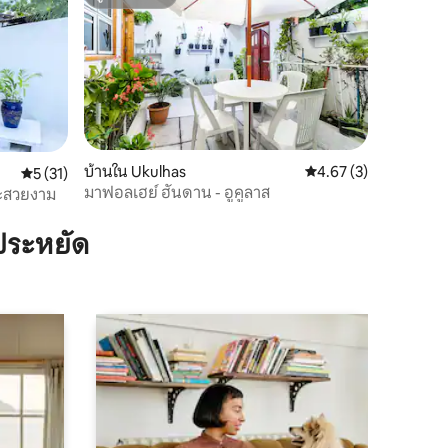
ซูเปอร์โฮสต์
บ้านใน Ukulhas
คะแนนเฉลี่ย 4.67 จาก 5
4.67 (3)
คะแนนเฉลี่ย 5 จาก 5, 31 รีวิว
5 (31)
มาฟอลเฮย์ ฮันดาน - อูคูลาส
าะสวยงาม
ประหยัด