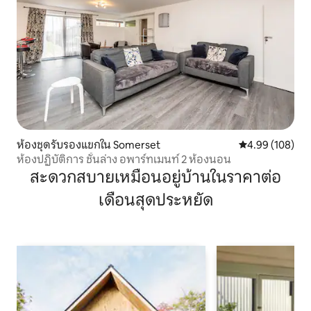
ห้องชุดรับรองแขกใน Somerset
คะแนนเฉลี่ย 4.9
4.99 (108)
ห้องปฏิบัติการ ชั้นล่าง อพาร์ทเมนท์ 2 ห้องนอน
สะดวกสบายเหมือนอยู่บ้านในราคาต่อ
เดือนสุดประหยัด