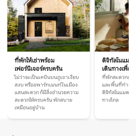
ที่พักให้เช่าพร้อม
ดิจิทัลโนแมด
เฟอร์นิเจอร์ครบครัน
เดินทางเพื่อ
ไม่ว่าจะเป็นเคบินบนภูเขาเงียบ
ที่พักสะดวกสบา
สงบ หรืออพาร์ทเมนท์ในเมือง
และพื้นที่ทำงา
แสนสะดวก ก็มีสิ่งอำนวยความ
ดิจิทัลโนแมดแ
สะดวกให้ครบครัน พักสบาย
ทางไกล
เหมือนอยู่บ้าน