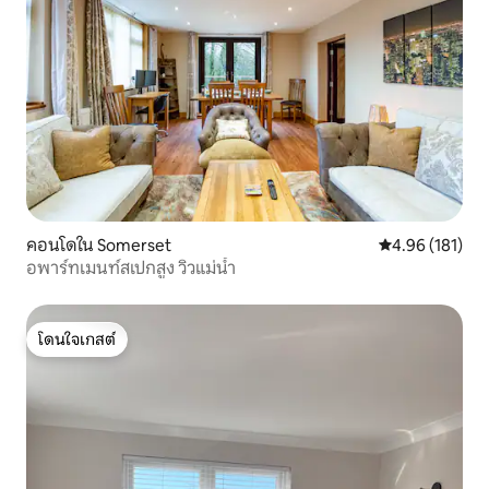
คอนโดใน Somerset
คะแนนเฉลี่ย 4.9
4.96 (181)
อพาร์ทเมนท์สเปกสูง วิวแม่น้ำ
โดนใจเกสต์
โดนใจเกสต์