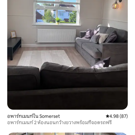
อพาร์ทเมนท์ใน Somerset
คะแนนเฉลี่ย 4.
4.98 (87)
อพาร์ทเมนท์ 2 ห้องนอนกว้างขวางพร้อมที่จอดรถฟรี