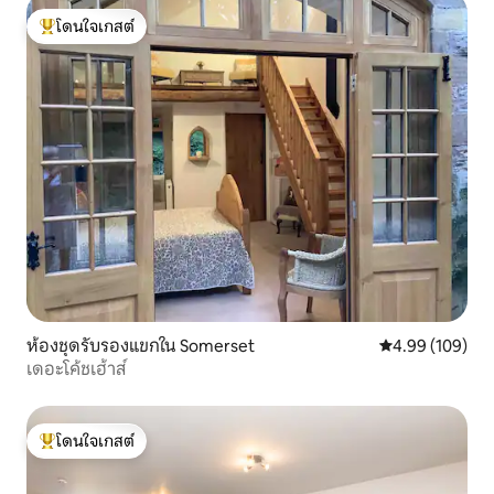
โดนใจเกสต์
โดนใจเกสต์ที่สุด
ห้องชุดรับรองแขกใน Somerset
คะแนนเฉลี่ย 4.9
4.99 (109)
เดอะโค้ชเฮ้าส์
โดนใจเกสต์
โดนใจเกสต์ที่สุด