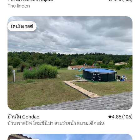
The linden
โดนใจเกสต์
โดนใจเกสต์
บ้านใน Condac
คะแนนเฉลี่ย 4.8
4.85 (105)
บ้านพาสซีฟ โฮมซีนีม่า สระว่ายน้ำ สนามเด็กเล่น