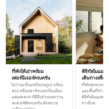
ที่พักให้เช่าพร้อม
ดิจิทัลโนแมด
เฟอร์นิเจอร์ครบครัน
เดินทางเพื่อ
ไม่ว่าจะเป็นเคบินบนภูเขาเงียบ
ที่พักสะดวกสบา
สงบ หรืออพาร์ทเมนท์ในเมือง
และพื้นที่ทำงา
แสนสะดวก ก็มีสิ่งอำนวยความ
ดิจิทัลโนแมดแ
สะดวกให้ครบครัน พักสบาย
ทางไกล