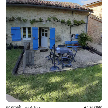
คอทเทจใน Les Adjots
คะแนนเฉลี่ย 4.7
4.76 (156)