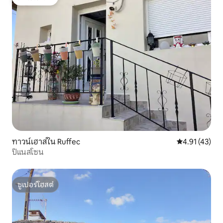
โดนใจเกสต์
ทาวน์เฮาส์ใน Ruffec
คะแนนเฉลี่ย 4.
4.91 (43)
ปิแนสโซน
ซูเปอร์โฮสต์
ซูเปอร์โฮสต์