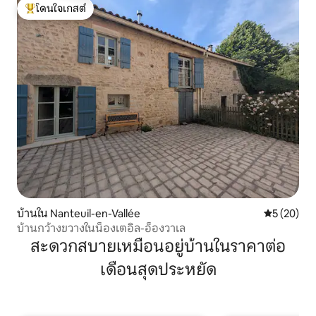
โดนใจเกสต์
โดนใจเกสต์ที่สุด
บ้านใน Nanteuil-en-Vallée
คะแนนเฉลี่ย
5 (20)
บ้านกว้างขวางในน็องเตอิล-อ็องวาเล
สะดวกสบายเหมือนอยู่บ้านในราคาต่อ
เดือนสุดประหยัด