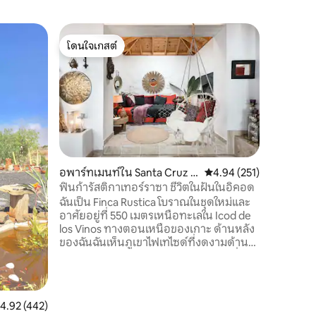
วิลล่าใน 
โดนใจเกสต์
โดนใจเก
วิลล่าฮิบิ
โดนใจเกสต์
โดนใจเก
Apartment
สำหรับ 2 ค
หนึ่งในพื
เทศบาลอ
รีเฟ คว
ธรรมชาติ
โนรามาที
เกาะใกล้เ
อพาร์ทเมนท์ใน Santa Cruz d
คะแนนเฉลี่ย 4.94 จาก 5, 
4.94 (251)
และ La Pa
e Tenerife
ฟินก้ารัสติกาเทอร์ราซา ชีวิตในฝันในอิคอด
เพื่อเพลิ
ฉันเป็น Finca Rustica โบราณในชุดใหม่และ
และน่าจ
อาศัยอยู่ที่ 550 เมตรเหนือทะเลใน Icod de
los Vinos ทางตอนเหนือของเกาะ ด้านหลัง
ของฉันฉันเห็นภูเขาไฟเทไซด์ที่งดงามด้าน
หน้าของฉันคือมหาสมุทรแอตแลนติกที่
กว้างใหญ่ คุณต้องสัมผัสประสบการณ์การ
ใช้ชีวิตที่นี่ เนื่องจากวิวทะเลและ Icod กว้าง
ทำให้ความรู้สึกสูงส่งและความสงบภายใน
ะแนนเฉลี่ย 4.92 จาก 5, 442 รีวิว
4.92 (442)
ทำให้เข้าที่เข้ามาทันที ทางเหนือเป็นที่ที่รัก