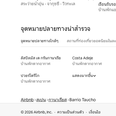
สระว่ายน้ำอุ่น - จากุซซี่ - วิวทะเล
เรือนรับร
บ้านพักแข
จุดหมายปลายทางน่าสำรวจ
จุดหมายปลายทางใกล้ๆ
สถานที่ท่องเที่ยวยอดนิยมในล
ลัสปัลมัส เด กรันกานาเรีย
Costa Adeje
บ้านพักตากอากาศ
บ้านพักตากอากาศ
ปวยร์โตรีโก
แสดงมากขึ้น
บ้านพักตากอากาศ
Airbnb
สเปน
กานาเรียส
Barrio Taucho
© 2026 Airbnb, Inc.
ความเป็นส่วนตัว
เงื่อนไข