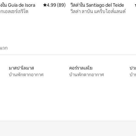
องใน Guía de Isora
คะแนนเฉลี่ย 4.99 จาก 5, 89 รีวิว
4.99 (89)
วิลล่าใน Santiago del Teide
กเอลเซร์เรริโต
วิลล่า ลาบัน แคร็บ ไอส์แลนด์
ะแวก
มาสปาโลมาส
คอร์ราลเลโฆ
ปวย
บ้านพักตากอากาศ
บ้านพักตากอากาศ
บ้