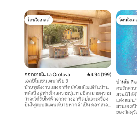
โดนใจเกสต์
โดนใจเกส
โดนใจเกสต์
โดนใจเกส
คอทเทจใน La Orotava
คะแนนเฉลี่ย 4.94 จาก 5, 1
4.94 (199)
เอลปิโนเซนเตนาเรีย 3
บ้านใน Pl
บ้านพลังงานแสงอาทิตย์สไตล์โมเดิร์นบ้าน
คนรักสวนพ
หลังนี้อยู่ห่างไกลความวุ่นวายซึ่งหมายความ
สวนนี้ได้ร
ว่าจะได้รับไฟฟ้าจากดวงอาทิตย์และเครื่อง
แห่งสเปน"
ปั่นไฟแบบสแตนด์บายหากจำเป็น คอทเทจ
สวนเองเป
แห่งนี้ได้รับการบูรณะในเดือนเมษายน 2021
ของวัสดุ
ก่อนถึงอุทยานแห่งชาติ Teide บ้านมีห้อง
เส้นทางเห
ครัวและห้องนั่งเล่นแบบเปิดสำหรับพ่อครัว
เพลิดเพล
เต็มรูปแบบพร้อมทุกอย่างที่จำเป็นเตาแก๊ส
10.000 ตร.ม. นี้ อาจเป็นมุมที
และเครื่องใช้ไฟฟ้าที่ทันสมัย ห้องน้ำในตัว
ใหญ่คือสร