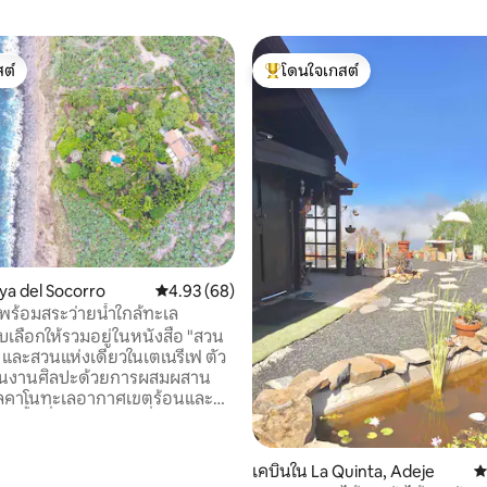
ต์
โดนใจเกสต์
ต์
โดนใจเกสต์ที่สุด
99 รีวิว
aya del Socorro
คะแนนเฉลี่ย 4.93 จาก 5, 68 รีวิว
4.93 (68)
ร้อมสระว่ายน้ำใกล้ทะเล
ับเลือกให้รวมอยู่ในหนังสือ "สวน
 และสวนแห่งเดียวในเตเนรีเฟ ตัว
็นงานศิลปะด้วยการผสมผสาน
วัลคาโนทะเลอากาศเขตร้อนและ
ล่านั้นที่ออกแบบมาเพื่อ
ินกับแต่ละมุมของสวนขนาด
่อบอุ่นเป็นส่วน
เคบินใน La Quinta, Adeje
ค
ะว่ายน้ำที่หรูหราและเลานจ์กลาง