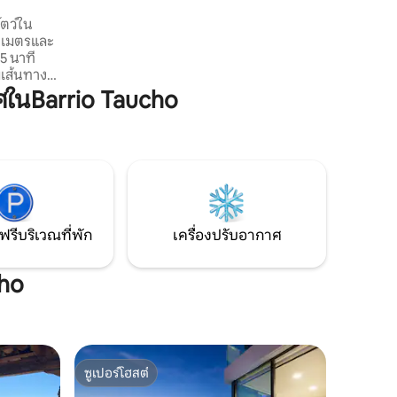
ของสภาพอากาศและน่าตื่นเต้นและ
ัตว์ใน
สามารถดูได้อย่างยอดเยี่ยมจากที่นี่
0 เมตรและ
5 นาที
มเส้นทาง
าง, แกล
ในBarrio Taucho
างกันทุก
alma, El
ไก่ในฟาร์ม
งการพัก
จากมวลชน
ุ่นวาย
ฟรีบริเวณที่พัก
เครื่องปรับอากาศ
cho
ซูเปอร์โฮสต์
ซูเปอร์โฮสต์