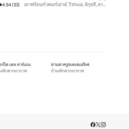
เซาฟร้อนท์ เพนท์เฮาส์, วิวทะเล, จักุซซี่, ลา
คะแนนเฉลี่ย 4.94 จาก 5, 33 รีวิว
4.94 (33)
กาเลตา
ร์โต เดล คาร์เมน
ซานตาครูซเดเตเนริเฟ
านพักตากอากาศ
บ้านพักตากอากาศ