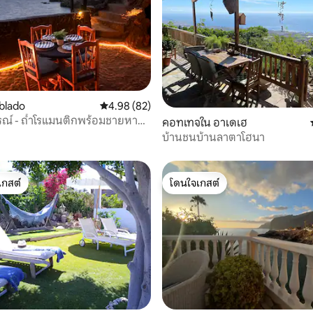
 21 รีวิว
ablado
คะแนนเฉลี่ย 4.98 จาก 5, 82 รีวิว
4.98 (82)
ณ์ - ถ้ำโรแมนติกพร้อมชายหาด
คอทเทจใน อาเดเฮ
บ้านชนบ้านลาตาโฮนา
เกสต์
โดนใจเกสต์
์ที่สุด
โดนใจเกสต์
 52 รีวิว