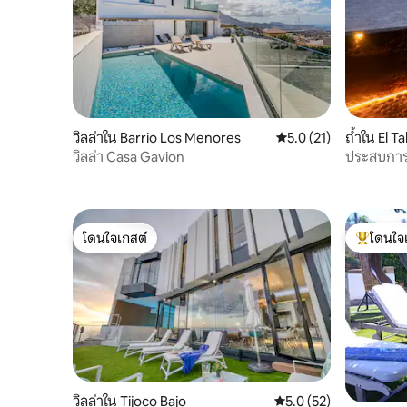
วิลล่าใน Barrio Los Menores
คะแนนเฉลี่ย 5.0 จาก 5,
5.0 (21)
ถ้ำใน El T
วิลล่า Casa Gavion
ประสบการ
เงียบสงบ
โดนใจเกสต์
โดนใจ
โดนใจเกสต์
โดนใจเกสต
วิลล่าใน Tijoco Bajo
คะแนนเฉลี่ย 5.0 จาก 5,
5.0 (52)