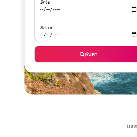
เช็คอิน
เช็คเอาท์
ค้นหา
เกสต