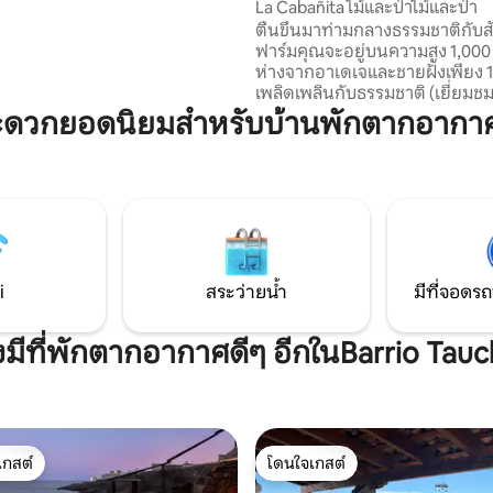
La Cabañita ไม้และป่าไม้และป่า
ญชวนให้เพลิดเพลินไปกับช่วงบ่าย
ตื่นขึ้นมาท่ามกลางธรรมชาติกับส
ี่มีแดดจ้าและพระอาทิตย์ตก
ฟาร์มคุณจะอยู่บนความสูง 1,00
ใกล้กับ Playa del Socorro ที่มีชื่อ
ห่างจากอาเดเจและชายฝั่งเพียง 1
เพลิดเพลินกับธรรมชาติ (เยี่ยมช
ของบรรพบุรุษ Guanches, เส้นท
ะดวกยอดนิยมสำหรับบ้านพักตากอากาศ
เลอรี่) พระอาทิตย์ตกดินที่แตกต่
วันพร้อมวิวของ La Gomera, La P
Hierro และภูเขา ไข่สดทุกเช้าจาก
ของเราประสบการณ์ที่แท้จริงขอ
ผ่อนและความเงียบสงบห่างไกล
ความคุ้มครองบนมือถือและความว
ของเมือง
i
สระว่ายน้ำ
มีที่จอดรถ
งมีที่พักตากอากาศดีๆ อีกในBarrio Tau
เกสต์
โดนใจเกสต์
์ที่สุด
โดนใจเกสต์