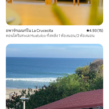
อพาร์ทเมนท์ใน La Crucecita
คะแนนเฉลี่ย 4.
4.93 (15)
คอนโดริมทะเล Huatulco ทั้งหลัง 1 ห้องนอน/2 ห้องนอน