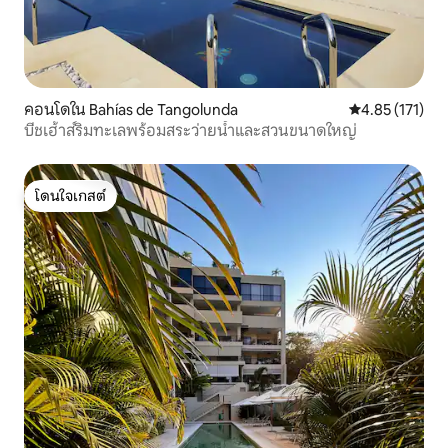
คอนโดใน Bahías de Tangolunda
คะแนนเฉลี่ย 4.8
4.85 (171)
บีชเฮ้าส์ริมทะเลพร้อมสระว่ายน้ำและสวนขนาดใหญ่
โดนใจเกสต์
โดนใจเกสต์