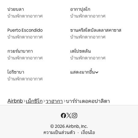
ปวยบลา
อากาปุลโก
บ้านพักตากอากาศ
บ้านพักตากอากาศ
Puerto Escondido
ซานคริสโตบัลเดลาสคาซาส
บ้านพักตากอากาศ
บ้านพักตากอากาศ
กวยร์นาบากา
เตโปซตลัน
บ้านพักตากอากาศ
บ้านพักตากอากาศ
โอริซาบา
แสดงมากขึ้น
บ้านพักตากอากาศ
Airbnb
เม็กซิโก
วาฮากา
บาร์ร่าเดอคอปาลิตา
© 2026 Airbnb, Inc.
ความเป็นส่วนตัว
เงื่อนไข