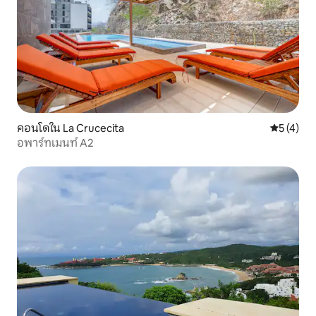
คอนโดใน La Crucecita
คะแนนเฉลี่
5 (4)
อพาร์ทเมนท์ A2