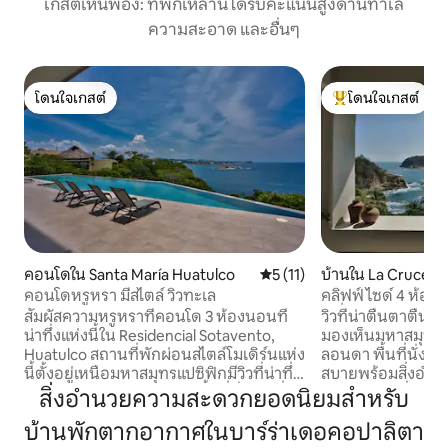
เกสต์เห็นพ้อง: ที่พักเหล่านี้ได้รับคะแนนสูงด้านทำเล
ความสะอาด และอื่นๆ
โดนใจเกสต์
โดนใจเกสต์
โดนใจเกสต์
โดนใจเกสต์ที่สุด
คอนโดใน Santa María Huatulco
คะแนนเฉลี่ย 5 จาก 5, 11 รีวิว
5 (11)
บ้านใน La Cruceci
คอนโดหรูหรา มีสไตล์ วิวทะเล
คลิฟฟ์ไซด์ 4 ห้องน
เครื่องปรับอากาศ W
สัมผัสความหรูหราที่คอนโด 3 ห้องนอนที่
วิวที่น่าตื่นตาตื่นใ
น่าทึ่งแห่งนี้ใน Residencial Sotavento,
มองเห็นมหาสมุทร
Huatulco สถานที่พักผ่อนสไตล์โมเดิร์นแห่ง
ลอนดา พื้นที่นั่งเ
นี้ตั้งอยู่เหนือมหาสมุทรแปซิฟิกมีวิวที่น่าทึ่ง
สบายพร้อมสิ่งอำ
จากทุกห้อง เพลิดเพลินกับพื้นที่นั่งเล่นที่
มีห้องครัวเครื่องป
สิ่งอำนวยความสะดวกยอดนิยมสำหรับ
กว้างขวางห้องครัวที่มีอุปกรณ์ครบครันและ
ว่ายน้ำครบครัน สาม
บ้านพักตากอากาศในบาร์ร่าเดอคอปาลิตา
ระเบียงส่วนตัวสำหรับการรับประทาน
ประทานอาหารและห้อ