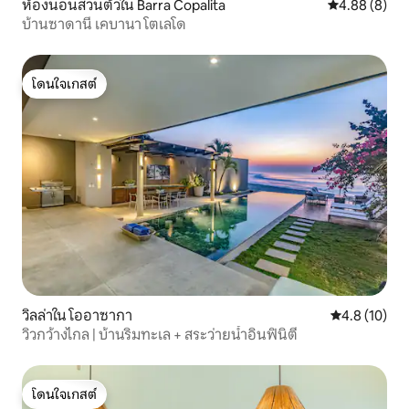
ห้องนอนส่วนตัวใน Barra Copalita
คะแนนเฉลี่ย 4
4.88 (8)
บ้านซาดานี เคบานา โตเลโด
โดนใจเกสต์
โดนใจเกสต์
วิลล่าใน โออาซากา
คะแนนเฉลี่ย 4
4.8 (10)
วิวกว้างไกล | บ้านริมทะเล + สระว่ายน้ำอินฟินิตี้
โดนใจเกสต์
โดนใจเกสต์