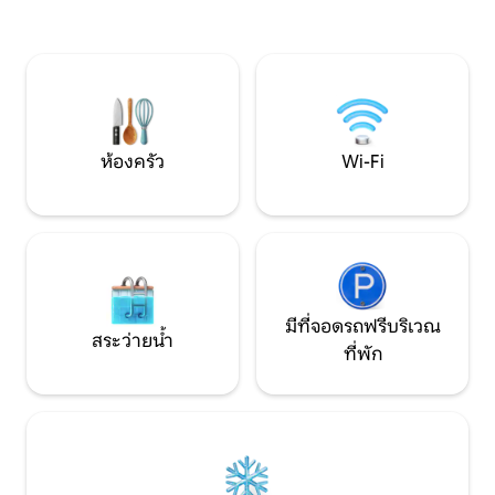
อาหารยามพระอาทิตย์ตกดิน ด้วยการเข้า
ห้องครัวและห้องนอนได้ เข้าถึง
ถึงสระว่ายน้ำสวนเขียวชอุ่มและชายหาดที่
เงียบสงบที่ซ่อนอยู่ได้โดยต
บริสุทธิ์ในบริเวณใกล้เคียงจึงเป็นจุดที่
ตัวรักษาความปลอดภั
สมบูรณ์แบบสำหรับการพักผ่อนและการ
ขับรถเพียง 10 นาท
ผจญภัย เหมาะสำหรับครอบครัวหรือกลุ่มที่
วิลล่านอนได้ 8 คน ร
กำลังมองหาสถานที่พักผ่อนที่เงียบสงบใน
การปรับราคาตามอั
หนึ่งในสถานที่พิเศษของ Huatulco
ห้องครัว
Wi-Fi
มีที่จอดรถฟรีบริเวณ
สระว่ายน้ำ
ที่พัก