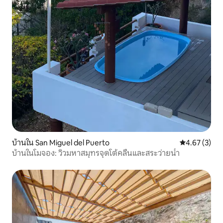
บ้านใน San Miguel del Puerto
คะแนนเฉลี่ย 4
4.67 (3)
บ้านในโมจอง: วิวมหาสมุทรจุดโต้คลื่นและสระว่ายน้ำ