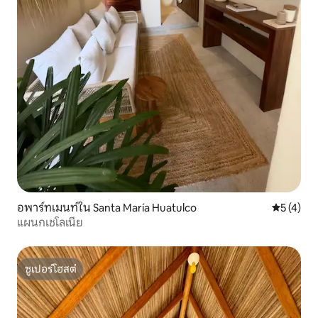
อพาร์ทเมนท์ใน Santa María Huatulco
คะแนนเฉลี่
5 (4)
แผนกเชโลเนีย
ซูเปอร์โฮสต์
ซูเปอร์โฮสต์