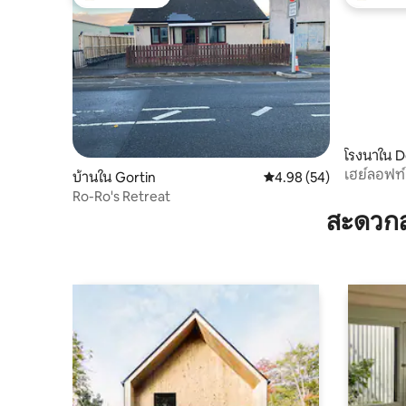
โดนใจเกสต์ที่สุด
โดนใจเกสต
โรงนาใน D
เฮย์ลอฟท์
บ้านใน Gortin
คะแนนเฉลี่ย 4.98 จาก 5, 
4.98 (54)
Ro-Ro's Retreat
สะดวกส