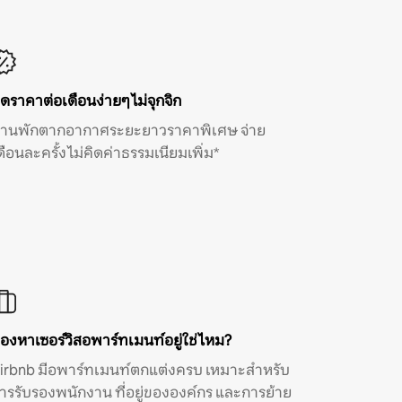
ิดราคาต่อเดือนง่ายๆ ไม่จุกจิก
้านพักตากอากาศระยะยาวราคาพิเศษ จ่าย
ดือนละครั้ง ไม่คิดค่าธรรมเนียมเพิ่ม*
องหาเซอร์วิสอพาร์ทเมนท์อยู่ใช่ไหม?
irbnb มีอพาร์ทเมนท์ตกแต่งครบ เหมาะสำหรับ
ารรับรองพนักงาน ที่อยู่ขององค์กร และการย้าย