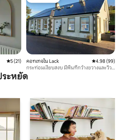
โดนใจเกสต์ที่สุด
คะแนนเฉลี่ย 5 จาก 5, 21 รีวิว
5 (21)
คอทเทจใน Lack
คะแนนเฉลี่ย 4.98 จาก 5,
4.98 (99)
กระท่อมเงียบสงบ มีพื้นที่กว้างขวางและวิว
สวยงาม
ประหยัด