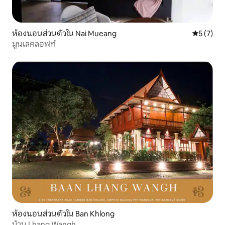
ห้องนอนส่วนตัวใน Nai Mueang
คะแนนเฉลี่
5 (7)
มูนเลคลอฟท์
ห้องนอนส่วนตัวใน Ban Khlong
บ้าน Lhang Wangh