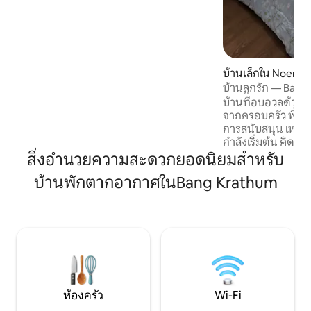
Phra Si Rattana Mahathat 10 min - Wat
Nang Phaya 10 min - Sgt Maj Thawee Folk
Museum 3 min - Train station 5 min -
Naresuan University 15 min
บ้านเล็กใน Noen 
บ้านลูกรัก — Ban 
บ้านที่อบอวลด้วยค
จากครอบครัว พื้นที่แห่งความเข้าใจ และ
การสนับสนุน เหมาะ
กำลังเริ่มต้น คิดค้น ลองทำ จ
นอนโปร่งสว่าง นอนหลับส
สิ่งอำนวยความสะดวกยอดนิยมสำหรับ
ทางเข้า เชื่อมต่อทั้
บ้านพักตากอากาศในBang Krathum
กิจกรรม ห้องอเนกปร
เล็ก ๆ หรือกิจกรรม
เชื่อมลานกิจกรรม
กิจกรรมกลางแจ้ง ล
พื้นที่นั่งพัก พูดคุย ห
ดาว & กางเต็นท์ คืน
ดาว ความเงียบ ควา
ห้องครัว
Wi-Fi