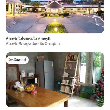
ห้องพักในโรงแรมใน Aranyik
ห้องพักที่สมบูรณ์แบบในพิษณุโลก
โดนใจเกสต์
โดนใจเกสต์