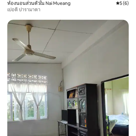
ห้องนอนส่วนตัวใน Nai Mueang
คะแนนเฉลี่
5 (6)
เปอติ ปารามาตา