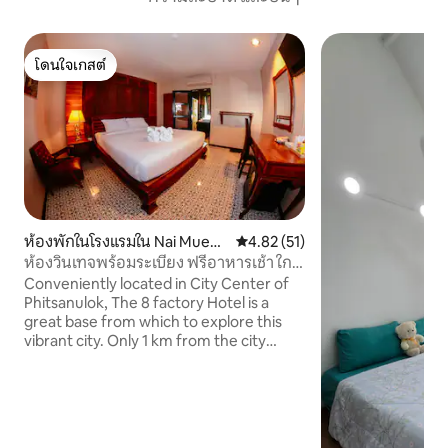
โดนใจเกสต์
โดนใจเกสต์
ห้องพักในโรงแรมใน Nai Muean
คะแนนเฉลี่ย 4.82 จาก 5, 51 รีวิว
4.82 (51)
g
ห้องวินเทจพร้อมระเบียง ฟรีอาหารเช้า ใกล้
โลตัส
Conveniently located in City Center of
Phitsanulok, The 8 factory Hotel is a
great base from which to explore this
vibrant city. Only 1 km from the city
center, the hotel's strategic and
convenient location ensures that guests
can quickly and easily reach airport with
10 min. and many local points of interest
, also must-see destinations i.e. - Wat