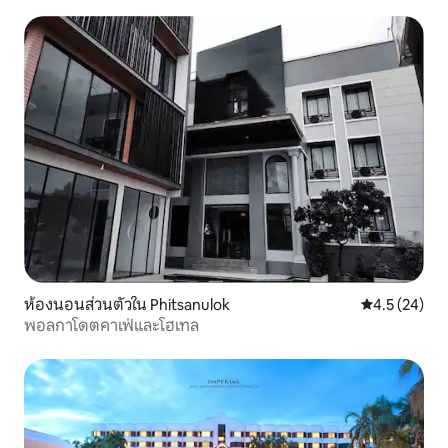
ห้องนอนส่วนตัวใน Phitsanulok
คะแนนเฉลี่ย 4
4.5 (24)
พอลกาโดตคาเฟ่และโฮเทล