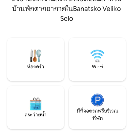
การพัฒนาใหม่ทั้งหม
ห้อง ตู้เสื้อผ้า และห้องน้ำที่ใช้งานได้ดี คุณ
จุดเด่นเช่นสระว่า
บ้านพักตากอากาศในBanatsko Veliko
จะเพลิดเพลินกับการเข้าพักที่เงียบสงบ และ
กลางแจ้งสวนออร์แ
ในขณะเดียวกันก็อยู่ใจกลางเมือง ใกล้ร้าน
Selo
สวยงามและแท้จริง
ค้า ร้านอาหาร และสถานที่ท่องเที่ยวหลัก
หวังว่าทุกคนจะช่วย
ของคิกินดา มีที่จอดรถฟรี และอพาร์ทเม
เยี่ยมของคุณ
นท์นี้เหมาะสำหรับการเข้าพักทั้งระยะสั้น
และระยะยาว
ห้องครัว
Wi-Fi
มีที่จอดรถฟรีบริเวณ
สระว่ายน้ำ
ที่พัก