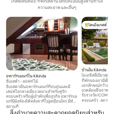
เกสต์เห็นพ้อง: ที่พักเหล่านี้ได้รับคะแนนสูงด้านทำเล
ความสะอาด และอื่นๆ
โดนใจเกสต์
โดนใจเกสต์ที่สุด
บ้านใน Kikinda
โอเอซิสสีเขียวสุดหร
อพาร์ทเมนท์ใน Kikinda
ที่พักของเรามีสไต
ซีเอสต้า - ลอฟท์ไม้
เอกลักษณ์กว้างขวา
ซิเอสตาเป็นอพาร์ทเมนท์ที่อบอุ่นและมี
แวดล้อมซึ่งเราหวังว่าคุณ
เสน่ห์ใจกลางเมือง เหมาะสำหรับคู่รัก
รับรางวัล ICOMOS/
ครอบครัว หรือผู้เข้าพักเพื่อธุรกิจ อพาร์ทเม
บนที่ดินขนาดใหญ่แ
ครอบครัว
·
สถานที่
นท์มีผังห้องใต้หลังคาที่ไม่เหมือนใคร มีห้อง
300 ตารางเมตร บ้า
ครัวที่มีอุปกรณ์ครบครัน พื้นที่รับประทาน
สถานที่
ภายนอกสร้างขึ้นครั
อาหารที่อบอุ่น ห้องนอนที่สะดวกสบาย 2
สิ่งอำนวยความสะดวกยอดนิยมสำหรับ