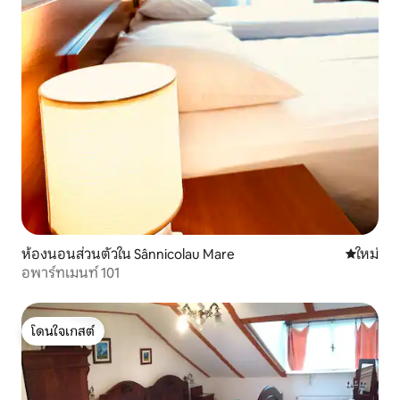
ห้องนอนส่วนตัวใน Sânnicolau Mare
ที่พักใหม่
ใหม่
อพาร์ทเมนท์ 101
โดนใจเกสต์
โดนใจเกสต์