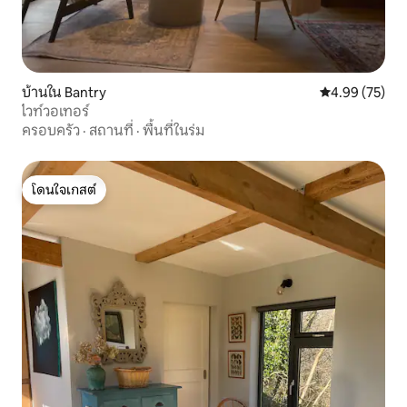
บ้านใน Bantry
คะแนนเฉลี่ย 4.
4.99 (75)
ไวท์วอเทอร์
ครอบครัว
·
สถานที่
·
พื้นที่ในร่ม
โดนใจเกสต์
โดนใจเกสต์