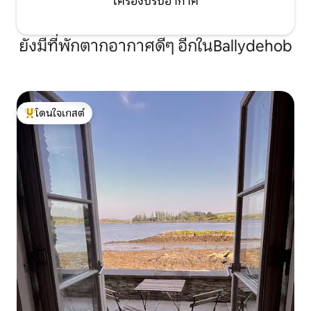
เครื่องปรับอากาศ
ยังมีที่พักตากอากาศดีๆ อีกในBallydehob
โดนใจเกสต์
โดนใจเกสต์ที่สุด