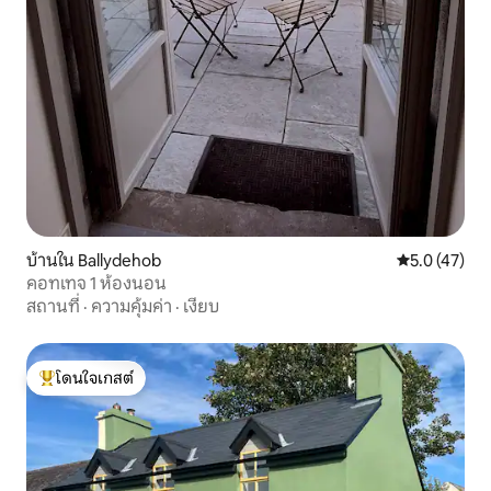
บ้านใน Ballydehob
คะแนนเฉลี่ย 5
5.0 (47)
คอทเทจ 1 ห้องนอน
สถานที่
·
ความคุ้มค่า
·
เงียบ
โดนใจเกสต์
โดนใจเกสต์ที่สุด