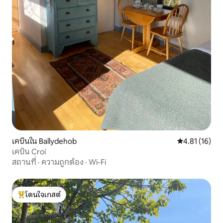
เคบินใน Ballydehob
คะแนนเฉลี่ย 4.
4.81 (16)
เคบิน Croí
สถานที่
·
ความถูกต้อง
·
Wi-Fi
โดนใจเกสต์
โดนใจเกสต์ที่สุด