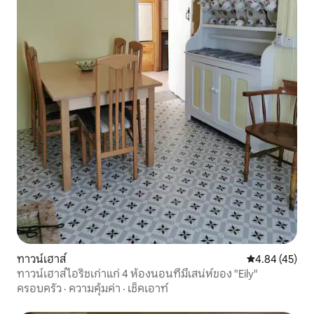
ทาวน์เฮาส์
คะแนนเฉลี่ย 4.
4.84 (45)
ทาวน์เฮาส์ไอริชเก่าแก่ 4 ห้องนอนที่มีเสน่ห์ของ "Eily"
ครอบครัว
·
ความคุ้มค่า
·
เช็คเอาท์