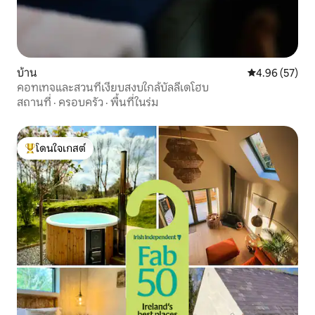
บ้าน
คะแนนเฉลี่ย 4.
4.96 (57)
คอทเทจและสวนที่เงียบสงบใกล้บัลลีเดโฮบ
สถานที่
·
ครอบครัว
·
พื้นที่ในร่ม
โดนใจเกสต์
โดนใจเกสต์ที่สุด