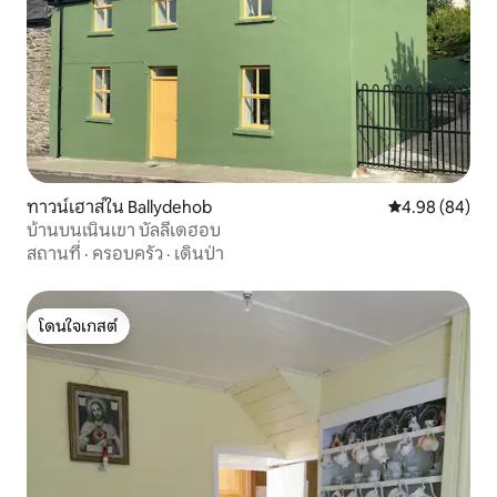
ทาวน์เฮาส์ใน Ballydehob
คะแนนเฉลี่ย 4.9
4.98 (84)
บ้านบนเนินเขา บัลลีเดฮอบ
สถานที่
·
ครอบครัว
·
เดินป่า
โดนใจเกสต์
โดนใจเกสต์