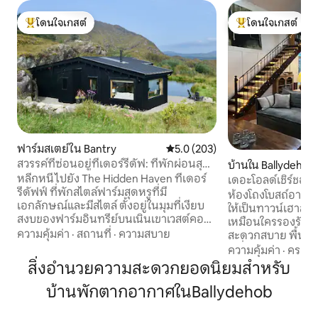
โดนใจเกสต์
โดนใจเกสต์
โดนใจเกสต์ที่สุด
โดนใจเกสต์ที่สุด
ฟาร์มสเตย์ใน Bantry
คะแนนเฉลี่ย 5.0 จาก 5, 203 รีวิว
5.0 (203)
สวรรค์ที่ซ่อนอยู่ที่เดอร์รีดัฟ: ที่พักผ่อนสุด
บ้านใน Ballydehob
โรแมนติก
หลีกหนีไปยัง The Hidden Haven ที่เดอร์
เดอะโอลด์เชิร์ชฮอล
รีดัฟฟ์ ที่พักสไตล์ฟาร์มสุดหรูที่มี
ห้องโถงโบสถ์อายุ 2
เอกลักษณ์และมีสไตล์ ตั้งอยู่ในมุมที่เงียบ
ให้เป็นทาวน์เฮาส์ที
สงบของฟาร์มอินทรีย์บนเนินเขาเวสต์คอร์ก
เหมือนใครรองรับผู้
ของเรา ห่างจากแบนทรีและเกล็นการ์ริฟ
ความคุ้มค่า
·
สถานที่
·
ความสบาย
สะดวกสบาย พื้นดิน
เพียง 20 นาที เราออกแบบบูติกนี้เป็นที่พักที่
เครื่องทำความร้อนใ
ความคุ้มค่า
·
ครอบค
เป็นมิตรกับสิ่งแวดล้อมเพื่อต้อนรับผู้เข้าพัก
แบบแบบเปิดโล่งประ
สิ่งอำนวยความสะดวกยอดนิยมสำหรับ
ให้เพลิดเพลินกับวิวภูเขาแบบพาโนรามา ภูมิ
อุปกรณ์ครบครันและพื
ทัศน์ธรรมชาติ อ่างน้ำร้อนริมทะเลสาบ
บ้านพักตากอากาศในBallydehob
ประทานอาหารที่มีควา
ความสงบ ความเงียบสงบ และผลผลิต
นอนมีเตียงคิงไซส์ 
อินทรีย์ของเรา The Hidden Haven ให้
ห้องน้ำในตัวพร้อมที่อาบน้ำ ห