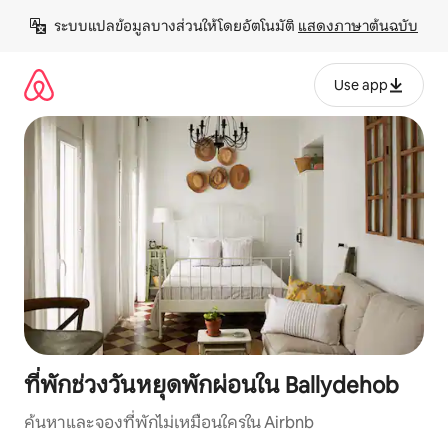
ข้าม
ระบบแปลข้อมูลบางส่วนให้โดยอัตโนมัติ 
แสดงภาษาต้นฉบับ
ไป
ยัง
เนื้อหา
Use app
ที่พักช่วงวันหยุดพักผ่อนใน Ballydehob
ค้นหาและจองที่พักไม่เหมือนใครใน Airbnb