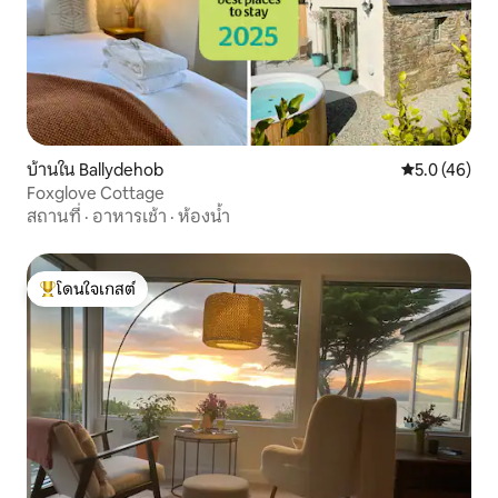
บ้านใน Ballydehob
คะแนนเฉลี่ย 5
5.0 (46)
Foxglove Cottage
สถานที่
·
อาหารเช้า
·
ห้องน้ำ
โดนใจเกสต์
โดนใจเกสต์ที่สุด