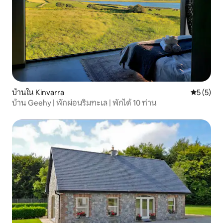
บ้านใน Kinvarra
คะแนนเฉลี่
5 (5)
บ้าน Geehy | พักผ่อนริมทะเล | พักได้ 10 ท่าน