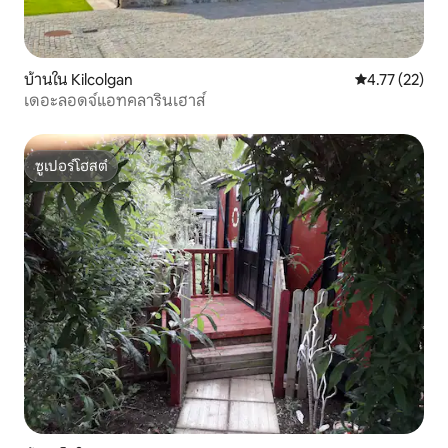
บ้านใน Kilcolgan
คะแนนเฉลี่ย 4.
4.77 (22)
เดอะลอดจ์แอทคลารินเฮาส์
ซูเปอร์โฮสต์
ซูเปอร์โฮสต์