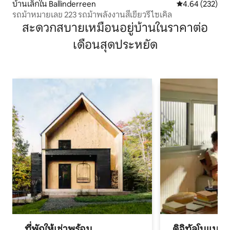
บ้านเล็กใน Ballinderreen
คะแนนเฉลี่ย 4.6
4.64 (232)
รถม้าหมายเลข 223 รถม้าพลังงานสีเขียวรีไซเคิล
สะดวกสบายเหมือนอยู่บ้านในราคาต่อ
เดือนสุดประหยัด
ที่พักให้เช่าพร้อม
ดิจิทัลโนแมด