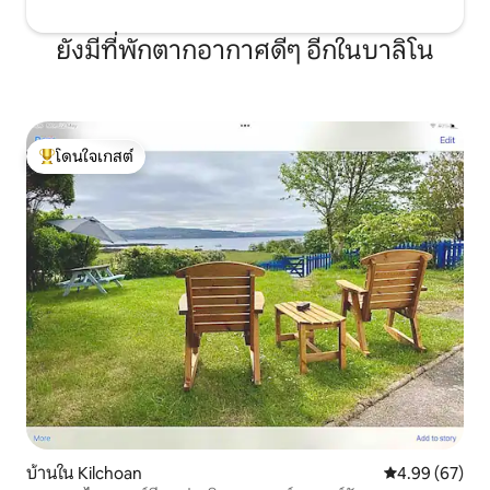
ยังมีที่พักตากอากาศดีๆ อีกในบาลิโน
โดนใจเกสต์
โดนใจเกสต์ที่สุด
บ้านใน Kilchoan
คะแนนเฉลี่ย 4.
4.99 (67)