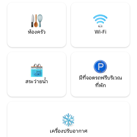
เว็บไซต์ 4 acra เดียวกัน ครัวมีเครื่องปิ้ง
เป็นห้องครัวที่มีอ
ขนมปังกาต้มน้ำไฟฟ้าเตาอบฮาโลเจนทีเตา
สายและวิทยุตะกร้
อบ/ไมโครเวฟรวมกัน มีทั้งหม้อกระทะจาน
ผ้าขนหนูนุ่มฟูและ
แก้วช้อนส้อมให้ครบ สิ่งที่คุณจะต้องนำมา
คืออาหารของคุณควรเตรียมไว้ระหว่างทาง
ห้องครัว
Wi-Fi
เข้าเนื่องจากโลชาลีนเป็นสถานที่ที่ใกล้ที่สุด
ในการช็อปปิ้งซึ่งอยู่ห่างออกไป 8 ไมล์
AirShip ตั้งอยู่ในตำแหน่งที่สวยงามและ
เงียบสงบบนพื้นที่ 4 เอเคอร์ วิวที่น่าทึ่งเข้า
ถึง Sound of Mull ไปยัง Tobermory บน Isle
of Mull และออกไปยังทะเลไปยัง
Ardnamurchan Point
มีที่จอดรถฟรีบริเวณ
สระว่ายน้ำ
ที่พัก
เครื่องปรับอากาศ