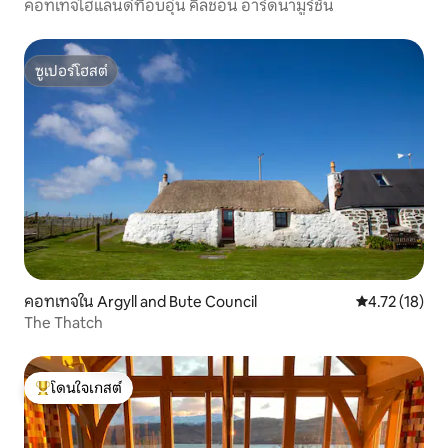
คอทเทจไฮแลนด์ที่อบอุ่น คิลชอน อาร์ดนามูร์ชัน
ซูเปอร์โฮสต์
ซูเปอร์โฮสต์
คอทเทจใน Argyll and Bute Council
คะแนนเฉลี่ย 4.
4.72 (18)
The Thatch
โดนใจเกสต์
โดนใจเกสต์ที่สุด