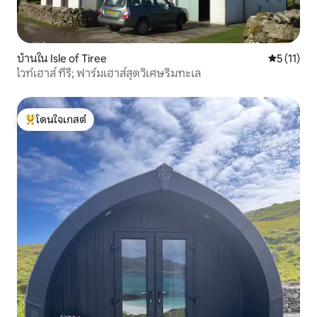
บ้านใน Isle of Tiree
คะแนนเฉลี่ย
5 (11)
ไวท์เฮาส์ ทีรี; ฟาร์มเฮาส์สุดวิเศษริมทะเล
โดนใจเกสต์
โดนใจเกสต์ที่สุด