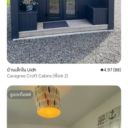
บ้านเล็กใน Uidh
คะแนนเฉลี่ย 4.
4.97 (88)
Caragree Croft Cabins (พ็อด 2)
ซูเปอร์โฮสต์
ซูเปอร์โฮสต์