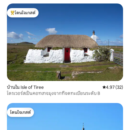
โดนใจเกสต์
โดนใจเกสต์ที่สุด
บ้านใน Isle of Tiree
คะแนนเฉลี่ย 4.
4.97 (32)
โดรเวอร์สเป็นคอทเทจมุงจากที่จดทะเบียนระดับ B
โดนใจเกสต์
โดนใจเกสต์