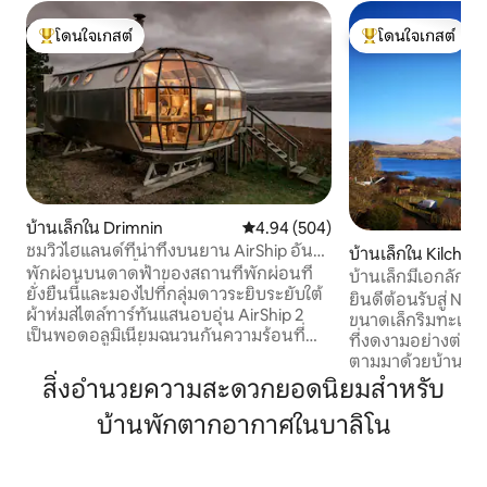
โดนใจเกสต์
โดนใจเกสต์
โดนใจเกสต์ที่สุด
โดนใจเกสต์ที่สุด
บ้านเล็กใน Drimnin
คะแนนเฉลี่ย 4.94 จาก 5, 504 รีวิว
4.94 (504)
ชมวิวไฮแลนด์ที่น่าทึ่งบนยาน AirShip อัน
บ้านเล็กใน Kilchoa
ห่างไกลและไม่ซ้ำใคร
พักผ่อนบนดาดฟ้าของสถานที่พักผ่อนที่
บ้านเล็กมีเอกลักษ
ยั่งยืนนี้และมองไปที่กลุ่มดาวระยิบระยับใต้
ยินดีต้อนรับสู่ Na
ผ้าห่มสไตล์ทาร์ทันแสนอบอุ่น AirShip 2
ขนาดเล็กริมทะเล) ท
เป็นพอดอลูมิเนียมฉนวนกันความร้อนที่
ที่งดงามอย่างต่อเน
เป็นเอกลักษณ์ที่ออกแบบโดย Roderick
ตามมาด้วยบ้านเล็
James พร้อมวิวของ Sound of Mull จาก
โจทย์ความต้องการอย
สิ่งอำนวยความสะดวกยอดนิยมสำหรับ
หน้าต่างแมลงปอ Airship002 สะดวกสบาย
โดยช่างฝีมือท้องถ
แปลกตาและเย็นสบาย มันไม่ได้แสร้งว่าเป็น
บ้านพักตากอากาศในบาลิโน
ที่มีสไตล์และสิ่ง
โรงแรมห้าดาว รีวิวบอกเล่าเรื่องราว หาก
เครื่องใช้ที่มีคุณ
จองตามวันที่คุณต้องการดูที่พักใหม่ของ
ทุกอย่างที่ Naust ที่
เรา The Pilot House, Drimnin ซึ่งอยู่ใน
เป็นที่พักผ่อนที่ส