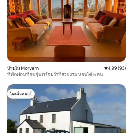
บ้านใน Morvern
คะแนนเฉลี่ย 4.
4.99 (93)
ที่พักผ่อนที่อบอุ่นพร้อมวิวที่สวยงาม นอนได้ 6 คน
โดนใจเกสต์
โดนใจเกสต์