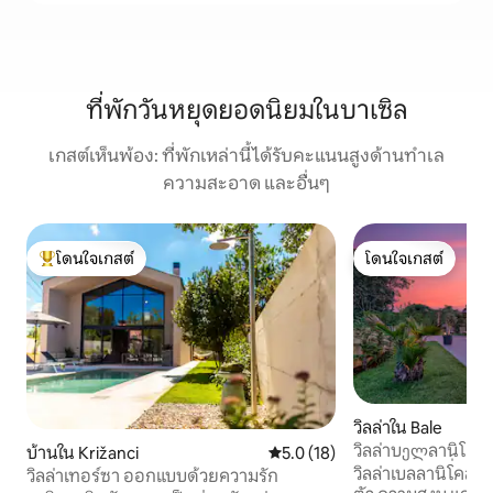
ที่พักวันหยุดยอดนิยมในบาเซิล
เกสต์เห็นพ้อง: ที่พักเหล่านี้ได้รับคะแนนสูงด้านทำเล
ความสะอาด และอื่นๆ
โดนใจเกสต์
โดนใจเกสต์
โดนใจเกสต์ที่สุด
โดนใจเกสต์
วิลล่าใน Bale
วิลล่าบელลานิโคล 
บ้านใน Križanci
คะแนนเฉลี่ย 5.0 จาก 5, 18 รีวิว
5.0 (18)
ตัวอย่างเต็มที่ ใกล้โ
วิลล่าเบลลานิโคลสร้
วิลล่าเทอร์ซา ออกแบบด้วยความรัก