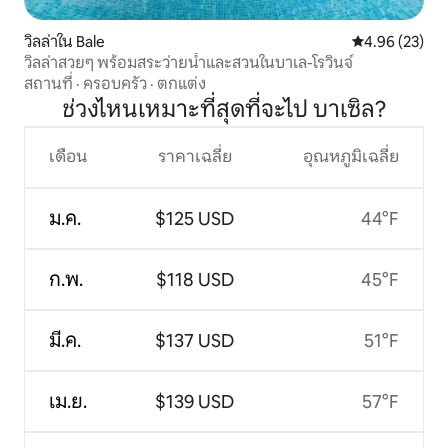
วิลล่าใน Bale
คะแนนเฉลี่ย 4.
4.96 (23)
วิลล่าสวยๆ พร้อมสระว่ายน้ำและสวนในบาเล-โรวินจ์
สถานที่
·
ครอบครัว
·
ตกแต่ง
ช่วงไหนเหมาะที่สุดที่จะไป บาเซิล?
เดือน
ราคาเฉลี่ย
อุณหภูมิเฉลี่ย
ม.ค.
$125 USD
44°F
ก.พ.
$118 USD
45°F
มี.ค.
$137 USD
51°F
เม.ย.
$139 USD
57°F