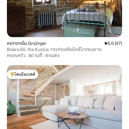
คอทเทจใน Grožnjan
คะแนนเฉลี่ย 5
5.0 (47)
Bolara 60, the Kućica: กระท่อมหินใกล้โกรซนยาน
ครอบครัว
·
สถานที่
·
ตกแต่ง
โดนใจเกสต์
โดนใจเกสต์ที่สุด