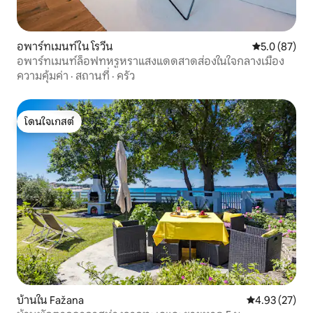
อพาร์ทเมนท์ใน โรวีน
คะแนนเฉลี่ย 5
5.0 (87)
อพาร์ทเมนท์ล็อฟทหรูหราแสงแดดสาดส่องในใจกลางเมือง
ความคุ้มค่า
·
สถานที่
·
ครัว
โดนใจเกสต์
โดนใจเกสต์
บ้านใน Fažana
คะแนนเฉลี่ย 4.
4.93 (27)