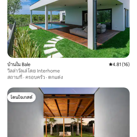
บ้านใน Bale
คะแนนเฉลี่ย 4.
4.81 (16)
วิลล่าวัลเล่ โดย Interhome
สถานที่
·
ครอบครัว
·
ตกแต่ง
โดนใจเกสต์
โดนใจเกสต์