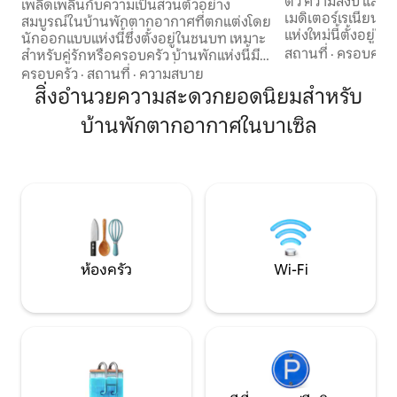
ตัว ความสงบ และกา
เพลิดเพลินกับความเป็นส่วนตัวอย่าง
เมดิเตอร์เรเนียนที่
สมบูรณ์ในบ้านพักตากอากาศที่ตกแต่งโดย
แห่งใหม่นี้ตั้งอยู่ใน
นักออกแบบแห่งนี้ซึ่งตั้งอยู่ในชนบท เหมาะ
ห่างจากโรวินจ์เพียง
สถานที่
·
ครอบครัว
สำหรับคู่รักหรือครอบครัว บ้านพักแห่งนี้มี
ส่วนตัวขนาด 10 เม
ขนาด 109 ตร.ม. บนแปลงที่ดินขนาด 750
ครอบครัว
·
สถานที่
·
ความสบาย
อิเล็กโทรไลซิสน้ำเกล
ตร.ม. บ้านมี 2 ห้องนอนที่สะดวกสบาย
สิ่งอำนวยความสะดวกยอดนิยมสำหรับ
ว่ายน้ำที่นุ่มนวลและ
พร้อมห้องน้ำ 1 ห้อง ห้องนั่งเล่น 1 ห้อง ห้อง
ร้านอาหาร และร้าน
บ้านพักตากอากาศในบาเซิล
ครัวที่มีอุปกรณ์ครบครัน และพื้นที่กลางแจ้ง
ชายหาดที่สวยงามอย
ที่สวยงามพร้อมเตาปิ้งย่างแบบแก๊สและอ่าง
กม. ผู้เข้าพักจะได
น้ำร้อนที่มีระบบทำความร้อน บ้านพักแห่งนี้
ฟรี ซึ่งรวมถึงการ
อยู่ห่างจากสิ่งอำนวยความสะดวกทั้งหมด 2
รถที่ปลอดภัยห่างจ
กิโลเมตร (1.2 ไมล์) ที่พักตั้งอยู่ในใจกลางอิส
ตริอา จึงเป็นฐานที่ยอดเยี่ยมสำหรับการ
สำรวจคาบสมุทรทั้งหมด ที่จอดรถในร่ม 2
คัน
ห้องครัว
Wi-Fi