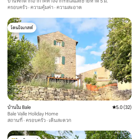
บ้านพักตากอากาศห่างจากทะเลและชายหาด 5 ม.
ครอบครัว
·
ความคุ้มค่า
·
ความสะอาด
โดนใจเกสต์
โดนใจเกสต์
บ้านใน Bale
คะแนนเฉลี่ย 5
5.0 (32)
Bale Valle Holiday Home
สถานที่
·
ครอบครัว
·
เดินสะดวก