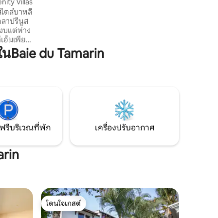
ity Villas
ออกแบบโดยใช้หลักสัดส่วนทองคำและหลัก
กสไตล์บาหลี
วาสตุ เชื่อมต่อกับสภาพแวดล้อม
ดลาปรีนูส
สงบแต่ห่าง
ีเอ็มเพียง
า
นBaie du Tamarin
 Le Morne
marel (20
อาทิตย์
หรับคู่รัก
ี่กำลังมอง
ฟรีบริเวณที่พัก
เครื่องปรับอากาศ
arin
โดนใจเกสต์
โดนใจเกสต์