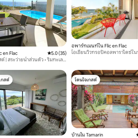
อพาร์ทเมนท์ใน Flic en Flac
53 รีวิว
โอเชียนวิวทรอปิคอลพาราไดซ์ใน
ic en Flac
คะแนนเฉลี่ย 5.0 จาก 5, 35 รีวิว
5.0 (35)
ลัก
ต์ | สระว่ายน้ำส่วนตัว • ริมทะเล •
ย์ตก
เกสต์
โดนใจเกสต์
์ที่สุด
โดนใจเกสต์
บ้านใน Tamarin