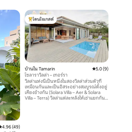
บ้านต้นไม
โดนใจเกสต์
โดนใจเก
บ้านต้นไ
โดนใจเกสต์ที่สุด
โดนใจเก
หุบเขา
Kestrel T
เหมือนใค
แห่งชาติเ
และร้านค้
จินและโทน
ขณะที่คุณ
อ่างอาบน้
ด้านนอก
บ้านใน Tamarin
คะแนนเฉลี่ย 5.0 จาก 5
5.0 (9)
จอโปรเจ
โซลาราวิลล่า – เทอร์รา
สบายของเ
วิลล่าแห่งนี้เป็นหนึ่งในสองวิลล่าส่วนตัวที่
อุปกรณ์ค
เหมือนกันและเป็นอิสระอย่างสมบูรณ์ตั้งอยู่
กาแฟสดให
เคียงข้างกัน (Solara Villa – Aer & Solara
อบอุ่น
Villa – Terra) วิลล่าแต่ละหลังให้เช่าแยกกัน
และมีความเป็นส่วนตัวอย่างสมบูรณ์พร้อม
สระว่ายน้ำส่วนตัว ทางเข้า และพื้นที่กลาง
แจ้งของตัวเอง การตั้งค่านี้เหมาะสำหรับ
ครอบครัวหรือกลุ่มที่เดินทางด้วยกันซึ่งอาจ
ต้องการเช่าวิลล่าทั้งสองหลังในขณะที่ยังคง
คะแนนเฉลี่ย 4.96 จาก 5, 49 รีวิว
4.96 (49)
เพลิดเพลินกับที่พักอิสระของตนเอง วิลล่าที่