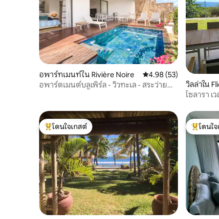
อพาร์ทเมนท์ใน Rivière Noire
คะแนนเฉลี่ย 4.98 จาก 5, 
4.98 (53)
วิลล่าใน Fl
อพาร์ตเมนต์บลูเพิร์ล - วิวทะเล - สระว่ายน้ำ
ส่วนตัว
โซลารา เวส
พระอาทิต
โดนใจเกสต์
โดนใจ
โดนใจเกสต์ที่สุด
โดนใจเกสต