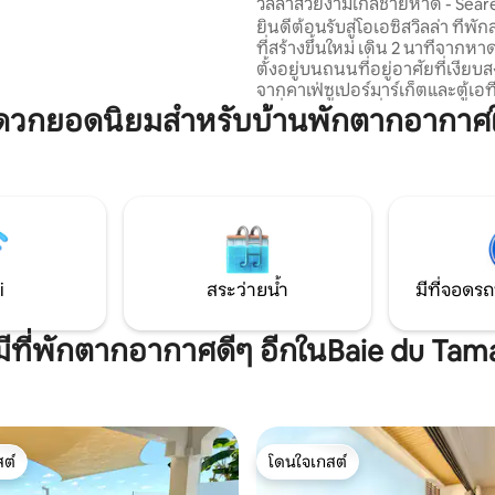
วิลล่าสวยงามใกล้ชายหาด - Searen
 ไม่มีบ้านอยู่ด้านหน้าโดยตรง
ยินดีต้อนรับสู่โอเอซิสวิลล่า ที่พั
ี่กว้างขวางระหว่างที่พักที่อยู่ติด
ที่สร้างขึ้นใหม่ เดิน 2 นาทีจากหา
้มั่นใจได้ถึงความเป็นส่วนตัวที่
ตั้งอยู่บนถนนที่อยู่อาศัยที่เงียบ
 ✨ โบโฮเดโค
จากคาเฟ่ซูเปอร์มาร์เก็ตและตู้เอท
ไม่กี่ก้าวเป็นฐานที่เหมาะสำหรับก
ดวกยอดนิยมสำหรับบ้านพักตากอากาศใ
รสำรวจไฮไลท์ของ West Coast -
(20 นาที), Tamarin (5 นาที), Cha
นาที), ปลาโลมาและลากูนและพระ
ตกชั่วโมงทองบนชายหาด ขนาด 150 ตร.ม.
เป็นกันเองแต่โปร่งสบาย: เหมาะสำ
ครอบครัว คู่ฮันนีมูน หรือทุกคนท
หาบ้านริมทะเลที่สงบและเขตร้อน
i
สระว่ายน้ำ
มีที่จอดรถ
มีที่พักตากอากาศดีๆ อีกในBaie du Tam
ต์
โดนใจเกสต์
ต์
โดนใจเกสต์