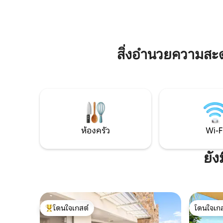
มีสิ่งอำนวยความสะดวกครบครันเพื่อความ
เหมือนใคร
สะดวกสบาย เพลิดเพลินกับซาวน่าสไตล์
และมีพื้นท
ฟินแลนด์ เตาผิงในร่ม และสระว่ายน้ำที่มี
กัน ช่วยให
แสงไฟส่องสว่างเหมือนดาวบนท้องฟ้า
ยอดเยี่ยม
ทั้งหมดนี้หันหน้าไปทางวิวพาโนรามาของปิ
สิ่งอำนวยความสะ
ตงเดอลาริเวียร์นัวร์ ซึ่งเป็นยอดเขาที่สูงที่สุด
ของมอริเชียส ห้องนอน 2 ห้องพร้อมเตียง
คิงไซส์แต่ละห้องมีเตียงเดี่ยวแบบพับอีก 1
หลัง ออกแบบมาเพื่อช่วยให้คุณใช้ชีวิตให้ช้า
ลง หยุดพักจากโลกภายนอก และรีเซ็ตอย่าง
เต็มที่
ห้องครัว
Wi-F
ยัง
โดนใจเกสต์
โดนใจเกส
โดนใจเกสต์ที่สุด
โดนใจเกส