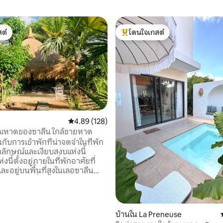
ต์
โดนใจเกสต์
ต์
โดนใจเกสต์ที่สุด
คะแนนเฉลี่ย 4.89 จาก 5, 128 รีวิว
4.89 (128)
ิมหาดของซาลีน ใกล้ชายหาด
กับการเข้าพักที่น่าจดจำในที่พัก
, 3 รีวิว
กลักษณ์และเงียบสงบแห่งนี้
งนี้ตั้งอยู่ภายในที่พักอาศัยที่
ะอยู่บนพื้นที่สูงในเลอซาลีน
เลเพียงไม่กี่นาทีและรายล้อมไป
ติอันเขียวชอุ่ม ที่พักมีห้องน้ำ
่ไม่เหมือนใครอย่างแท้จริง ตั้งอยู่
ร้อนและหันหน้าไปทางชายหาด
บ้านใน La Preneuse
สัมผัสประสบการณ์บนเกาะที่ไม่