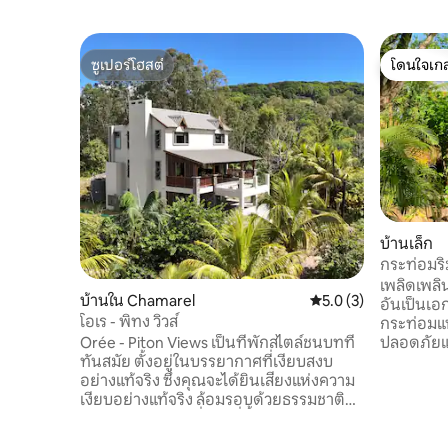
ซูเปอร์โฮสต์
โดนใจเกส
ซูเปอร์โฮสต์
โดนใจเกส
บ้านเล็ก
กระท่อมร
เพลิดเพลิน
บ้านใน Chamarel
คะแนนเฉลี่ย 5.0 จาก 5
5.0 (3)
อันเป็นเอ
โอเร - พิทง วิวส์
กระท่อมแห่
Orée - Piton Views เป็นที่พักสไตล์ชนบทที่
ปลอดภัยแล
ทันสมัย ตั้งอยู่ในบรรยากาศที่เงียบสงบ
ห่างจากทะ
อย่างแท้จริง ซึ่งคุณจะได้ยินเสียงแห่งความ
ด้วยธรรมชา
เงียบอย่างแท้จริง ล้อมรอบด้วยธรรมชาติ
กลางแจ้งที
และความเขียวขจีที่ไม่มีที่สิ้นสุด ให้ความรู้สึก
ในสวนเขต
เหมือนเป็นสถานที่พักผ่อนที่เงียบสงบ แต่ก็
ให้คุณได้