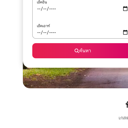
เช็คอิน
เช็คเอาท์
ค้นหา
เกสต