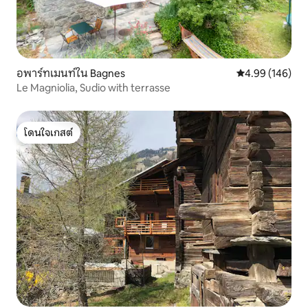
อพาร์ทเมนท์ใน Bagnes
คะแนนเฉลี่ย 4.9
4.99 (146)
Le Magniolia, Sudio with terrasse
โดนใจเกสต์
โดนใจเกสต์