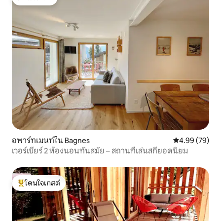
โดนใจเกสต์
อพาร์ทเมนท์ใน Bagnes
คะแนนเฉลี่ย 4.
4.99 (79)
เวอร์เบียร์ 2 ห้องนอนทันสมัย – สถานที่เล่นสกียอดนิยม
โดนใจเกสต์
โดนใจเกสต์ที่สุด