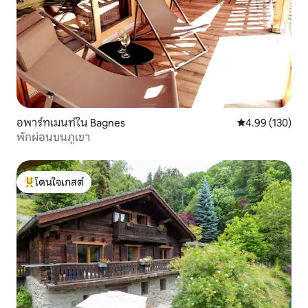
อพาร์ทเมนท์ใน Bagnes
คะแนนเฉลี่ย 4.9
4.99 (130)
พักผ่อนบนภูเขา
โดนใจเกสต์
โดนใจเกสต์ที่สุด