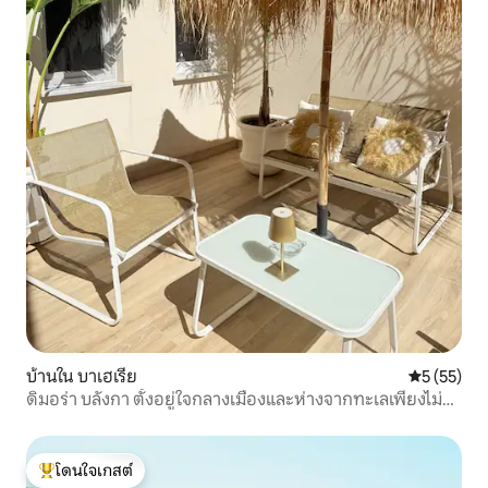
บ้านใน บาเฮเรีย
คะแนนเฉลี่ย
5 (55)
ดิมอร่า บลังกา ตั้งอยู่ใจกลางเมืองและห่างจากทะเลเพียงไม่กี่
นาที
โดนใจเกสต์
โดนใจเกสต์ที่สุด