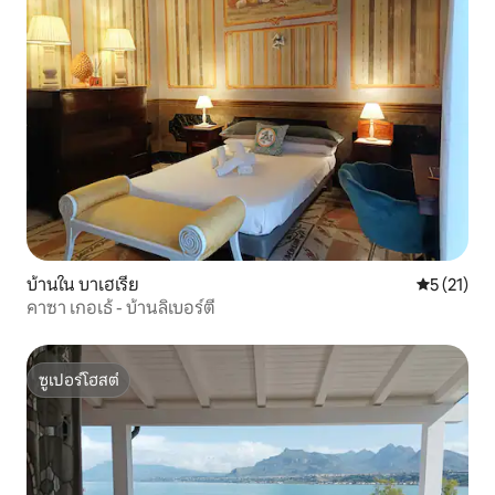
บ้านใน บาเฮเรีย
คะแนนเฉลี่ย
5 (21)
คาซา เกอเธ้ - บ้านลิเบอร์ตี้
ซูเปอร์โฮสต์
ซูเปอร์โฮสต์