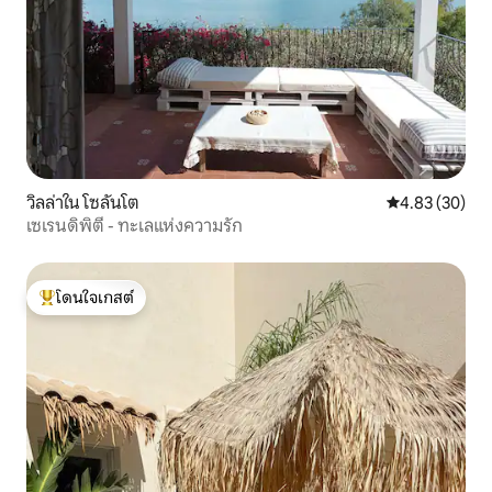
วิลล่าใน โซลันโต
คะแนนเฉลี่ย 4.
4.83 (30)
เซเรนดิพิตี้ - ทะเลแห่งความรัก
โดนใจเกสต์
โดนใจเกสต์ที่สุด