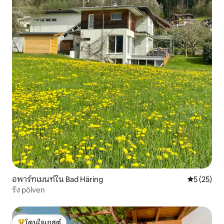
อพาร์ทเมนท์ใน Bad Häring
คะแนนเฉลี่ย
5 (25)
รัง pölven
โดนใจเกสต์