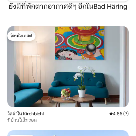
ยังมีที่พักตากอากาศดีๆ อีกในBad Häring
โดนใจเกสต์
โดนใจเกสต์
วิลล่าใน Kirchbichl
คะแนนเฉลี่ย 4
4.86 (7)
ที่บ้านในไทรอล