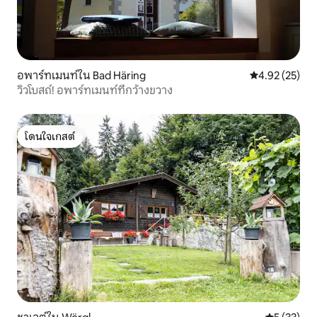
อพาร์ทเมนท์ใน Bad Häring
คะแนนเฉลี่ย 4.
4.92 (25)
วิวโบสถ์! อพาร์ทเมนท์ที่กว้างขวาง
โดนใจเกสต์
โดนใจเกสต์