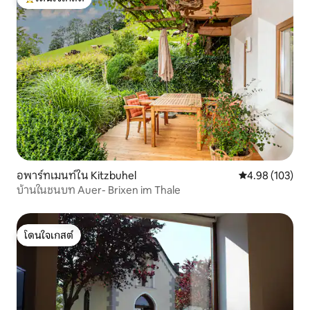
โดนใจเกสต์ที่สุด
อพาร์ทเมนท์ใน Kitzbuhel
คะแนนเฉลี่ย 4.9
4.98 (103)
บ้านในชนบท Auer- Brixen im Thale
โดนใจเกสต์
โดนใจเกสต์