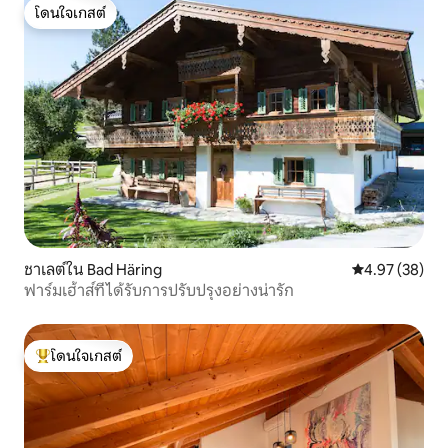
โดนใจเกสต์
โดนใจเกสต์
ชาเลต์ใน Bad Häring
คะแนนเฉลี่ย 4.
4.97 (38)
ฟาร์มเฮ้าส์ที่ได้รับการปรับปรุงอย่างน่ารัก
โดนใจเกสต์
โดนใจเกสต์ที่สุด