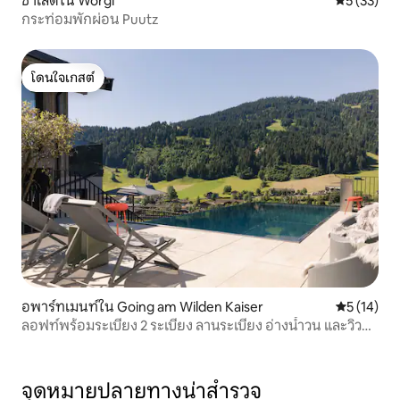
ชาเลต์ใน Wörgl
คะแนนเฉลี่ย
5 (33)
กระท่อมพักผ่อน Puutz
โดนใจเกสต์
โดนใจเกสต์
อพาร์ทเมนท์ใน Going am Wilden Kaiser
คะแนนเฉลี่ย
5 (14)
ลอฟท์พร้อมระเบียง 2 ระเบียง ลานระเบียง อ่างน้ำวน และวิว
ภูเขา
จุดหมายปลายทางน่าสำรวจ