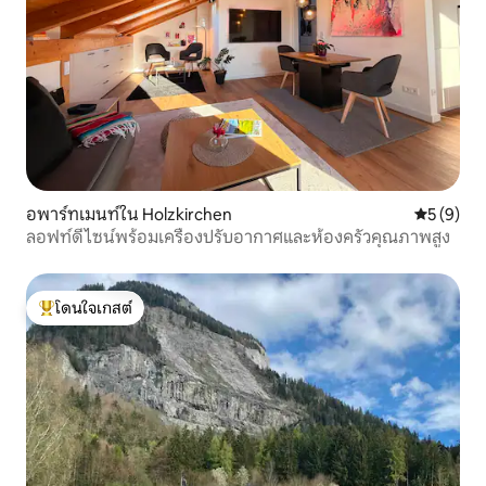
อพาร์ทเมนท์ใน Holzkirchen
คะแนนเฉลี่
5 (9)
ลอฟท์ดีไซน์พร้อมเครื่องปรับอากาศและห้องครัวคุณภาพสูง
โดนใจเกสต์
โดนใจเกสต์ที่สุด