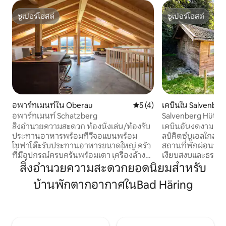
ซูเปอร์โฮสต์
ซูเปอร์โฮสต์
ซูเปอร์โฮสต์
ซูเปอร์โฮสต์
อพาร์ทเมนท์ใน Oberau
คะแนนเฉลี่ย 5 จาก 5, 4 รีวิว
5 (4)
เคบินใน Salvenber
อพาร์ทเมนท์ Schatzberg
Salvenberg Hütte
ธรรมชาติในไทโรล
สิ่งอำนวยความสะดวก ห้องนั่งเล่น/ห้องรับ
เคบินอันงดงามของ
ประทานอาหารพร้อมทีวีจอแบนพร้อม
ลป์คิตซ์บูเอลใกล้
โซฟาโต๊ะรับประทานอาหารขนาดใหญ่ ครัว
สถานที่พักผ่อนที่
ที่มีอุปกรณ์ครบครันพร้อมเตา เครื่องล้าง
เงียบสงบและธรรมชาต
จาน ตู้เย็นพร้อมช่องแช่แข็ง เครื่องชงกาแฟ
ด้วยป่าและทุ่งหญ้
สิ่งอำนวยความสะดวกยอดนิยมสำหรับ
(แบบกรองและแบบแผ่น) กาต้มน้ำ อุปกรณ์
การพักผ่อนอย่างเต็ม
บ้านพักตากอากาศในBad Häring
ทำอาหารและรับประทานอาหาร ฯลฯ เครื่อง
ชีวิตประจำวัน ไม่ว
ซักผ้า 1 ห้องน้ำพร้อมอ่างอาบน้ำและโถ
ปั่นจักรยาน หรือเพี
สุขภัณฑ์และโถสุขภัณฑ์สำหรับผู้เข้าพัก
เลือกมากมายให้คุณ
เสริม 1 ห้อง ห้องน้ำสำหรับผู้เข้าพักเพิ่มเติม
อากาศบนภูเขาที่สด
ระบบทำความร้อนใต้พื้นอย่างต่อเนื่อง
อย่างแท้จริง เหมาะ