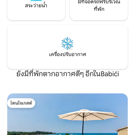
มีที่จอดรถฟรีบริเวณ
สระว่ายน้ำ
ที่พัก
เครื่องปรับอากาศ
ยังมีที่พักตากอากาศดีๆ อีกในBabići
โดนใจเกสต์
โดนใจเกสต์