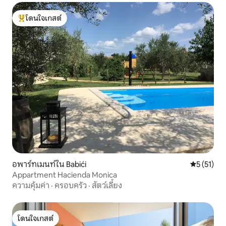
โดนใจเกสต์
โดนใจเกสต์ที่สุด
อพาร์ทเมนท์ใน Babići
คะแนนเฉลี่ย
5 (51)
Appartment Hacienda Monica
ความคุ้มค่า
·
ครอบครัว
·
สัตว์เลี้ยง
โดนใจเกสต์
โดนใจเกสต์