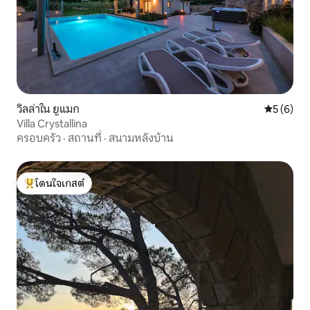
วิลล่าใน ยูแมก
คะแนนเฉลี่
5 (6)
Villa Crystallina
ครอบครัว
·
สถานที่
·
สนามหลังบ้าน
โดนใจเกสต์
โดนใจเกสต์ที่สุด