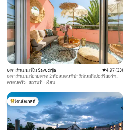
อพาร์ทเมนท์ใน Savudrija
คะแนนเฉลี่ย 4.
4.97 (33)
อพาร์ทเมนท์ชายหาด 2 ห้องนอนที่น่ารักในสกีเปอร์รีสอร์ท
ระดับพรีเมียม
ครอบครัว
·
สถานที่
·
เงียบ
โดนใจเกสต์
โดนใจเกสต์ที่สุด