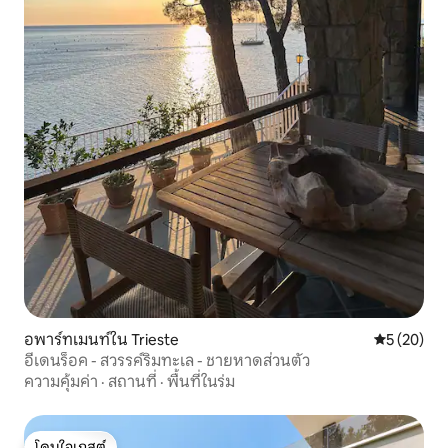
อพาร์ทเมนท์ใน Trieste
คะแนนเฉลี่ย
5 (20)
อีเดนร็อค - สวรรค์ริมทะเล - ชายหาดส่วนตัว
ความคุ้มค่า
·
สถานที่
·
พื้นที่ในร่ม
โดนใจเกสต์