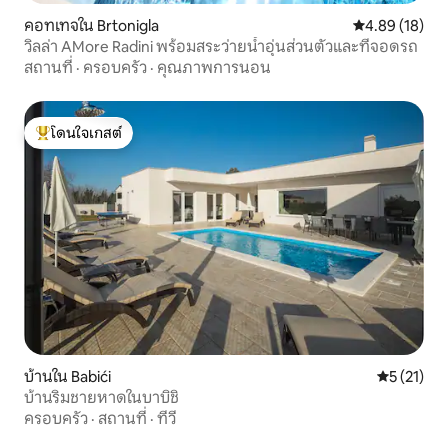
คอทเทจใน Brtonigla
คะแนนเฉลี่ย 4.
4.89 (18)
วิลล่า AMore Radini พร้อมสระว่ายน้ำอุ่นส่วนตัวและที่จอดรถ
สถานที่
·
ครอบครัว
·
คุณภาพการนอน
โดนใจเกสต์
โดนใจเกสต์ที่สุด
บ้านใน Babići
คะแนนเฉลี่ย
5 (21)
บ้านริมชายหาดในบาบิชิ
ครอบครัว
·
สถานที่
·
ทีวี