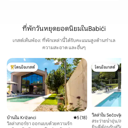
ที่พักวันหยุดยอดนิยมในBabići
เกสต์เห็นพ้อง: ที่พักเหล่านี้ได้รับคะแนนสูงด้านทำเล
ความสะอาด และอื่นๆ
โดนใจเกสต์
โดนใจเกสต์
โดนใจเกสต์ที่สุด
โดนใจเกสต์
วิลล่าใน Sečovlje
บ้านใน Križanci
คะแนนเฉลี่ย 5 จาก 5, 18 รีวิว
5 (18)
สระว่ายน้ำอุ่น/สปา
วิลล่าเทอร์ซา ออกแบบด้วยความรัก
วิลล่าโอลิเวตัม
ยินดีต้อนรับสู่วิลล