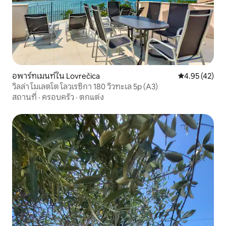
อพาร์ทเมนท์ใน Lovrečica
คะแนนเฉลี่ย 4.
4.95 (42)
วิลล่า โมเลตโต โลวเรซิกา 180 วิวทะเล 5p (A3)
สถานที่
·
ครอบครัว
·
ตกแต่ง