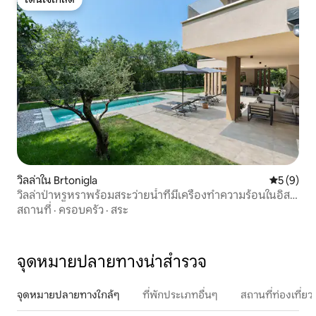
โดนใจเกสต์
วิลล่าใน Brtonigla
คะแนนเฉลี่
5 (9)
วิลล่าป่าหรูหราพร้อมสระว่ายน้ำที่มีเครื่องทำความร้อนในอิส
เตรีย
สถานที่
·
ครอบครัว
·
สระ
จุดหมายปลายทางน่าสำรวจ
จุดหมายปลายทางใกล้ๆ
ที่พักประเภทอื่นๆ
สถานที่ท่องเที่