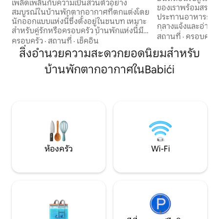
เพลิดเพลินกับความเป็นส่วนตัวอย่าง
ของเราพร้อมสระว่ายน
สมบูรณ์ในบ้านพักตากอากาศที่ตกแต่งโดย
ประทานอาหารกลางแ
นักออกแบบแห่งนี้ซึ่งตั้งอยู่ในชนบท เหมาะ
กลางแจ้งและอ่างน้ำร้อน บ้านยังม
สำหรับคู่รักหรือครอบครัว บ้านพักแห่งนี้มี
ที่มีอุปกรณ์ครบครัน
สถานที่
·
ครอบครัว
ขนาด 109 ตร.ม. บนแปลงที่ดินขนาด 750
ครอบครัว
·
สถานที่
·
เช็คอิน
และพื้นที่รับประท
ตร.ม. บ้านมี 2 ห้องนอนที่สะดวกสบาย
สิ่งอำนวยความสะดวกยอดนิยมสำหรับ
รองรับผู้เข้าพักได้สูงสุด 10 
พร้อมห้องน้ำ 1 ห้อง ห้องนั่งเล่น 1 ห้อง ห้อง
ขวางและหรูหราของเรา
บ้านพักตากอากาศในBabići
ครัวที่มีอุปกรณ์ครบครัน และพื้นที่กลางแจ้ง
เงียบสงบและสวยงามม
ที่สวยงามพร้อมเตาปิ้งย่างแบบแก๊สและอ่าง
ตารางเมตรจึงเป็น
น้ำร้อนที่มีระบบทำความร้อน บ้านพักแห่งนี้
สมบูรณ์แบบ * ฤดูร้อนในสระว่ายน้ำมักจะ
อยู่ห่างจากสิ่งอำนวยความสะดวกทั้งหมด 2
อยู่ระหว่างเดือนพ
กิโลเมตร (1.2 ไมล์) ที่พักตั้งอยู่ในใจกลางอิส
อยู่กับสภาพอากาศ
ตริอา จึงเป็นฐานที่ยอดเยี่ยมสำหรับการ
สำรวจคาบสมุทรทั้งหมด ที่จอดรถในร่ม 2
คัน
ห้องครัว
Wi-Fi