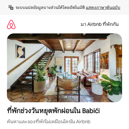
ข้าม
ระบบแปลข้อมูลบางส่วนให้โดยอัตโนมัติ 
แสดงภาษาต้นฉบับ
ไป
ยัง
เนื้อหา
มา Airbnb ที่พักกัน
ที่พักช่วงวันหยุดพักผ่อนใน Babići
ค้นหาและจองที่พักไม่เหมือนใครใน Airbnb