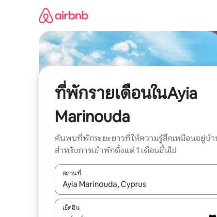
ข้าม
ไป
ยัง
เนื้อหา
ที่พักรายเดือนในAyia
Marinouda
ค้นพบที่พักระยะยาวที่ให้ความรู้สึกเหมือนอยู่บ้า
สำหรับการเข้าพักตั้งแต่ 1 เดือนขึ้นไป
สถานที่
ใช้ลูกศรขึ้นลง หรือใช้การสัมผัสหรือปัด เพื่อสำรวจผ
เช็คอิน