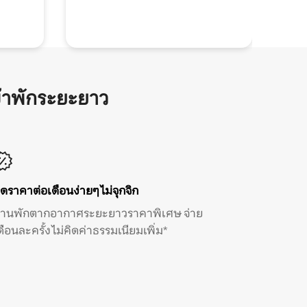
้าพักระยะยาว
ิดราคาต่อเดือนง่ายๆ ไม่จุกจิก
้านพักตากอากาศระยะยาวราคาพิเศษ จ่าย
ดือนละครั้ง ไม่คิดค่าธรรมเนียมเพิ่ม*