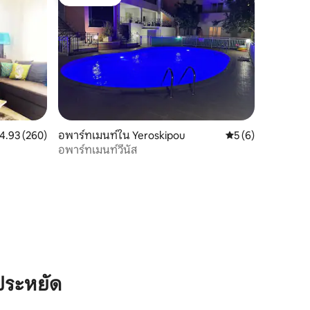
โดนใจเกสต์
ะแนนเฉลี่ย 4.93 จาก 5, 260 รีวิว
4.93 (260)
อพาร์ทเมนท์ใน Yeroskipou
คะแนนเฉลี่ย 5 จาก 5
5 (6)
อพาร์ทเมนท์วีนัส
ประหยัด