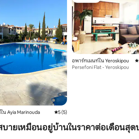
โดนใจเกสต์
 21 รีวิว
อพาร์ทเมนท์ใน Yeroskipou
ค
Persefoni Flat - Yeroskipou
์ใน Ayia Marinouda
คะแนนเฉลี่ย 5 จาก 5, 5 รีวิว
5 (5)
บายเหมือนอยู่บ้านในราคาต่อเดือนสุด