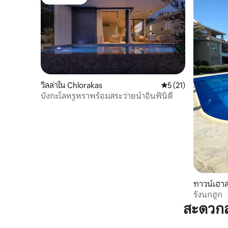
โดนใจเกสต์
วิลล่าใน Chlorakas
คะแนนเฉลี่ย 5 จาก 5,
5 (21)
บังกะโลหรูหราพร้อมสระว่ายน้ำอินฟินิตี้
ทาวน์เฮาส
รังนกฮูก
สะดวกส