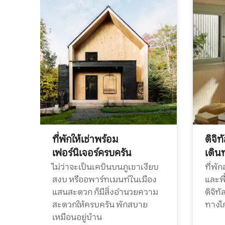
ที่พักให้เช่าพร้อม
ดิจิ
เฟอร์นิเจอร์ครบครัน
เดิน
ไม่ว่าจะเป็นเคบินบนภูเขาเงียบ
ที่พั
สงบ หรืออพาร์ทเมนท์ในเมือง
และพื
แสนสะดวก ก็มีสิ่งอำนวยความ
ดิจิ
สะดวกให้ครบครัน พักสบาย
ทางไ
เหมือนอยู่บ้าน