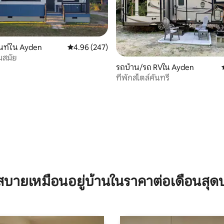
นท์ใน Ayden
คะแนนเฉลี่ย 4.96 จาก 5, 247 รีวิว
4.96 (247)
มสมัย
รถบ้าน/รถ RVใน Ayden
ที่พักสไตล์คันทรี
101 รีวิว
บายเหมือนอยู่บ้านในราคาต่อเดือนสุด