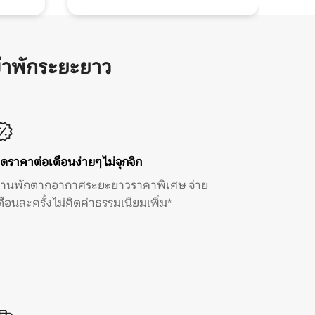
้าพักระยะยาว
ิดราคาต่อเดือนง่ายๆ ไม่จุกจิก
้านพักตากอากาศระยะยาวราคาพิเศษ จ่าย
ดือนละครั้ง ไม่คิดค่าธรรมเนียมเพิ่ม*