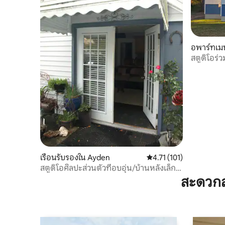
อพาร์ทเม
สตูดิโอร่ว
เรือนรับรองใน Ayden
คะแนนเฉลี่ย 4.71 จาก 5, 
4.71 (101)
สตูดิโอศิลปะส่วนตัวที่อบอุ่น/บ้านหลังเล็ก
พร้อมเตาผิงแก๊ส
สะดวกส