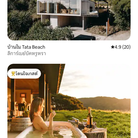
บ้านใน Tata Beach
คะแนนเฉลี่ย 4
4.9 (20)
ลิการ์เบย์บัคหรูหรา
โดนใจเกสต์
โดนใจเกสต์ที่สุด