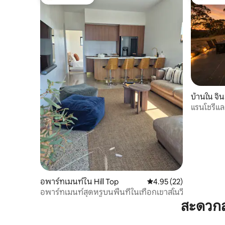
โดนใจเกสต์ที่สุด
โดนใจเกสต
บ้านใน จ
แรนโชรีแลก
จินดา
อพาร์ทเมนท์ใน Hill Top
คะแนนเฉลี่ย 4.95 จาก 5, 
4.95 (22)
อพาร์ทเมนท์สุดหรูบนพื้นที่ในเทือกเขาสโนวี่
สะดวกส