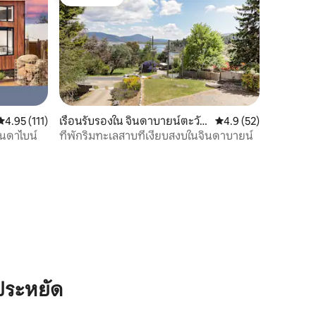
โดนใจเกสต์
คะแนนเฉลี่ย 4.95 จาก 5, 111 รีวิว
4.95 (111)
เรือนรับรองใน จินดาบายน์ตะวัน
คะแนนเฉลี่ย 4.9 จาก 5,
4.9 (52)
ออก
จินดาไบน์
ที่พักริมทะเลสาบที่เงียบสงบในจินดาบายน์
ประหยัด