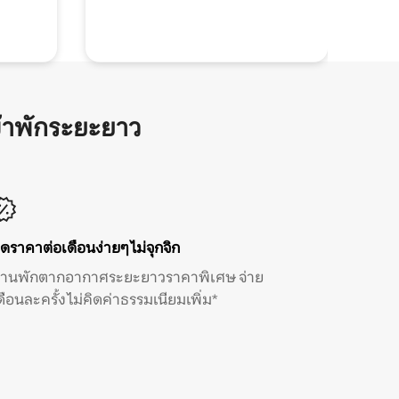
้าพักระยะยาว
ิดราคาต่อเดือนง่ายๆ ไม่จุกจิก
้านพักตากอากาศระยะยาวราคาพิเศษ จ่าย
ดือนละครั้ง ไม่คิดค่าธรรมเนียมเพิ่ม*