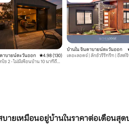
์ที่สุด
โดนใจเกสต์
บ้านใน จินดาบายน์ตะวันออก
เดอะลอดจ์ | ลักชัวรีรีทรีท | อีสต์
ินดาบายน์ตะวันออก
คะแนนเฉลี่ย 4.98 จาก 5, 130 รีวิว
4.98 (130)
โซ 2 - ไม่มีเพื่อนบ้าน 10 นาทีถึง
22 รีวิว
บายเหมือนอยู่บ้านในราคาต่อเดือนสุด