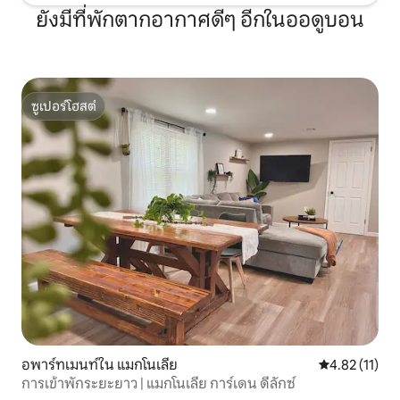
ยังมีที่พักตากอากาศดีๆ อีกในออดูบอน
ซูเปอร์โฮสต์
ซูเปอร์โฮสต์
อพาร์ทเมนท์ใน แมกโนเลีย
คะแนนเฉลี่ย 4.
4.82 (11)
การเข้าพักระยะยาว | แมกโนเลีย การ์เดน ดีลักซ์