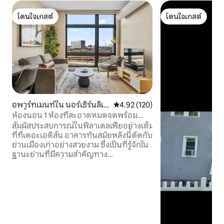
โดนใจเกสต์
โดนใจเกสต์
โดนใจเกสต์
โดนใจเกสต์
อพาร์ทเมนท์ใน นอร์เธิร์นลิเบ
คะแนนเฉลี่ย 4.92 จาก 5, 120 รีวิว
4.92 (120)
อร์ตี้ส์
ห้องนอน 1 ห้องที่สะอาดหมดจดพร้อม
ดาดฟ้า|ย่านเมืองเก่า|วิวระดับพรีเมียม
สัมผัสประสบการณ์ในฟิลาเดลเฟียอย่างเต็ม
ที่ที่เดอะเอดิสัน อาคารทันสมัยหลังนี้ตัดกับ
ย่านเมืองเก่าอย่างสวยงาม ซึ่งเป็นที่รู้จักใน
ฐานะย่านที่มีความสำคัญทาง
ประวัติศาสตร์ที่สุดในประเทศ เดินไปร้าน
อาหารชั้นนำ ร้านค้า อินดิเพนเดนซ์ฮอลล์
ระฆังอิสรภาพ ท่าเรือเรซสตรีท และอีก
มากมาย! นั่ง Uber เพียง 10 นาทีถึงสนามที่
จัดการแข่งขันของทีมอีเกิลส์ ฟิลลีส์ เซเวนตี
ซิกเซอร์ส และฟลายเออร์ส ➢เตียงควีนไซส์
➢โซฟาเบดขนาดควีนไซส์ (มีชุดผ้าปูที่นอน