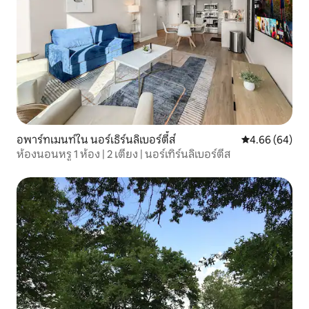
อพาร์ทเมนท์ใน นอร์เธิร์นลิเบอร์ตี้ส์
คะแนนเฉลี่ย 4.6
4.66 (64)
ห้องนอนหรู 1 ห้อง | 2 เตียง | นอร์เทิร์นลิเบอร์ตีส