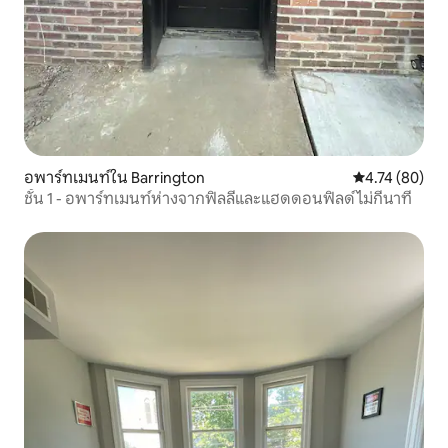
อพาร์ทเมนท์ใน Barrington
คะแนนเฉลี่ย 4.
4.74 (80)
ชั้น 1 - อพาร์ทเมนท์ห่างจากฟิลลีและแฮดดอนฟิลด์ไม่กี่นาที