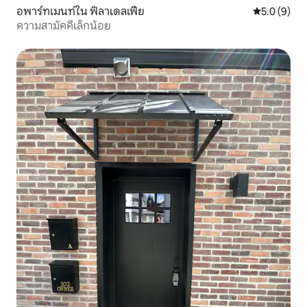
อพาร์ทเมนท์ใน ฟิลาเดลเฟีย
คะแนนเฉลี่ย 
5.0 (9)
ความสามัคคีเล็กน้อย