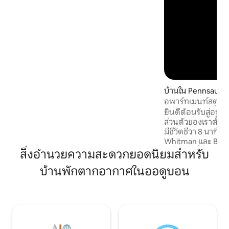
ให้) ➢ที่จอดรถในลานจอดรถใกล้เคียง ราคา
$20/วัน ➢โซนดาดฟ้ารวมพร้อมวิวพาโนรา
มา ➢พื้นที่ทำงาน ➢เครื่องซักผ้า/เครื่องอบ
ผ้าในห้องพัก ➢การสนับสนุนผู้เข้าพัก
ตลอด 24 ชั่วโมงทุกวัน
บ้านใน Pennsauke
p
อพาร์ทเมนท์สตูดิโ
ยินดีต้อนรับสู่อพา
ส่วนตัวของเราตั้งอย
มีชีวิตชีวา 8 นาที! 
Whitman และ Ben F
อย่างราบรื่นคุณอย
สิ่งอำนวยความสะดวกยอดนิยมสำหรับ
กีฬาสถานที่สำคัญท
บ้านพักตากอากาศในออดูบอน
ไลฟ์ที่เจริญรุ่งเรือ
และสถานที่ท่องเที่ย
ตื่นเต้นของประส
อาหารที่ได้รับกา
ท์เจอร์ซีย์ชายหาดช
มากมาย ผ่อนคลาย
เราพร้อมสิ่งอำนวย