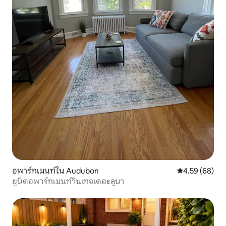
อพาร์ทเมนท์ใน Audubon
คะแนนเฉลี่ย 4.
4.59 (68)
ยูนิตอพาร์ทเมนท์วินเทจเดอะลูนา