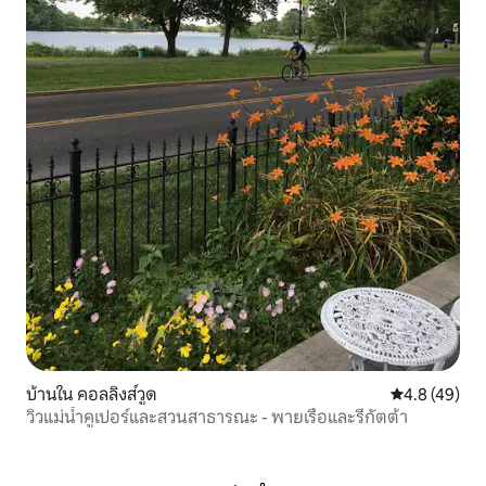
บ้านใน คอลลิงส์วูด
คะแนนเฉลี่ย 4
4.8 (49)
วิวแม่น้ำคูเปอร์และสวนสาธารณะ - พายเรือและรีกัตต้า