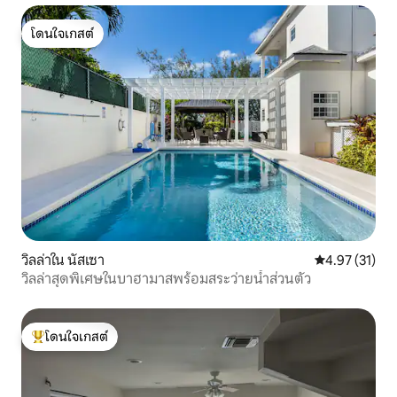
โดนใจเกสต์
โดนใจเกสต์
วิลล่าใน นัสเซา
คะแนนเฉลี่ย 4.
4.97 (31)
วิลล่าสุดพิเศษในบาฮามาสพร้อมสระว่ายน้ำส่วนตัว
โดนใจเกสต์
โดนใจเกสต์ที่สุด