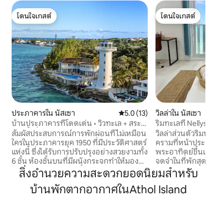
โดนใจเกสต์
โดนใจเกสต์
โดนใจเกสต์
โดนใจเกสต์
ประภาคารใน นัสเซา
คะแนนเฉลี่ย 5.0 จาก 5, 13 รีวิว
5.0 (13)
วิลล่าใน นัสเซา
บ้านประภาคารที่โดดเด่น • วิวทะเล + สระ
ริมทะเลที่ NellysRe
ว่ายน้ำที่สวยงาม
สัมผัสประสบการณ์การพักผ่อนที่ไม่เหมือน
วิลล่าส่วนตัวริมทะ
ใครในประภาคารยุค 1950 ที่มีประวัติศาสตร์
ครามที่หน้าประตูข
แห่งนี้ ซึ่งได้รับการปรับปรุงอย่างสวยงามทั้ง
พระอาทิตย์ขึ้นและ
6 ชั้น ห้องชั้นบนที่มีผนังกระจกทำให้มอง
จดจำในที่พักสุดพิเศษแห่งน
เห็นวิว 360 องศาของน้ำทะเลสีฟ้าครามของ
ห้องแต่ละห้องมีห้อ
สิ่งอำนวยความสะดวกยอดนิยมสำหรับ
บาฮามาสและพระอาทิตย์ตกดินที่สวยงาม
ห้องครัวแบบเปิดโ
บ้านพักตากอากาศในAthol Island
เพลิดเพลินกับสระว่ายน้ำอินฟินิตี้ขนาด
และห้องนั่งเล่นที่
ใหญ่พร้อมลานบ้านกว้างขวาง เลานจ์ร่มรื่น
ขนาดใหญ่และดาดฟ
และพื้นที่บาร์บีคิวที่มีหลังคาคลุมสำหรับรับ
สำหรับการพักผ่อน
ประทานอาหารกลางแจ้ง ท่าเรือริมทะเล
ขับรถเพียงไม่กี่นา