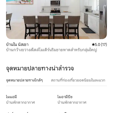
บ้านใน นัสเซา
คะแนนเฉลี่ย 5
5.0 (17)
บ้านกว้างขวางสไตล์โมเดิร์นริมชายหาดสำหรับกลุ่มใหญ่
จุดหมายปลายทางน่าสำรวจ
จุดหมายปลายทางใกล้ๆ
สถานที่ท่องเที่ยวยอดนิยมในละแวก
ไมแอมี
ไมอามีบีช
บ้านพักตากอากาศ
บ้านพักตากอากาศ