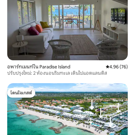
อพาร์ทเมนท์ใน Paradise Island
คะแนนเฉลี่ย 4.
4.96 (76)
ปรับปรุงใหม่: 2 ห้องนอนริมทะเล เดินไปแอตแลนติส
โดนใจเกสต์
โดนใจเกสต์