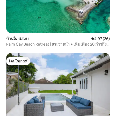
บ้านใน นัสเซา
คะแนนเฉลี่ย 4.
4.97 (36)
Palm Cay Beach Retreat | สระว่ายน้ำ + เดินเพียง 20 ก้าวถึง
ชายหาด
โดนใจเกสต์
โดนใจเกสต์