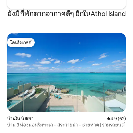
ยังมีที่พักตากอากาศดีๆ อีกในAthol Island
โดนใจเกสต์
โดนใจเกสต์
บ้านใน นัสเซา
คะแนนเฉลี่ย 4
4.9 (62)
บ้าน 3 ห้องนอนริมทะเล + สระว่ายน้ำ + ชายหาด | รวมรถยนต์