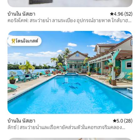
บ้านใน นัสเซา
คะแนนเฉลี่ย 4.
4.96 (52)
คอรัลโคฟ: สระว่ายน้ำ ลานระเบียง อุปกรณ์ชายหาด ใกล้บาฮา
มาร์
โดนใจเกสต์
โดนใจเกสต์ที่สุด
บ้านใน นัสเซา
คะแนนเฉลี่ย 5
5.0 (28)
ลักซ์ | สระว่ายน้ำและเรือคายัคส่วนตัวในคอทเทจริมคลอง
พร้อมเรือ