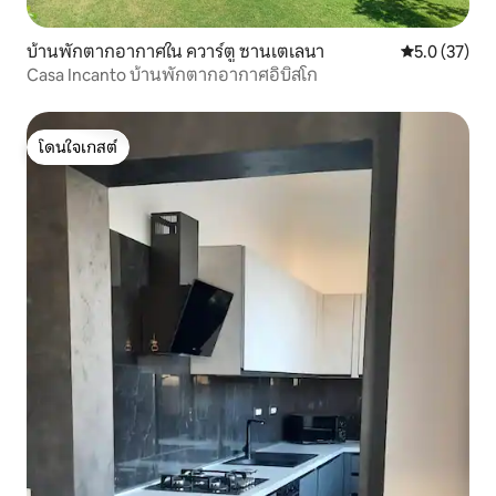
บ้านพักตากอากาศใน ควาร์ตู ซานเตเลนา
คะแนนเฉลี่ย 5
5.0 (37)
Casa Incanto บ้านพักตากอากาศอิบิสโก
โดนใจเกสต์
โดนใจเกสต์