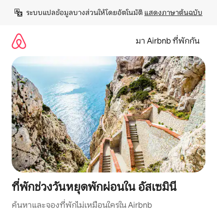
ข้าม
ระบบแปลข้อมูลบางส่วนให้โดยอัตโนมัติ 
แสดงภาษาต้นฉบับ
ไป
ยัง
เนื้อหา
มา Airbnb ที่พักกัน
ที่พักช่วงวันหยุดพักผ่อนใน อัสเซมินี
ค้นหาและจองที่พักไม่เหมือนใครใน Airbnb