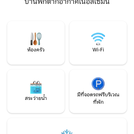
บ้านพักตากอากาศในอัสเซมินี
เหมาะสำหรับการพักผ่อนและรับประทาน
ห้องน้ำออร์แกนิก 📺 สมาร์ททีวีขนาด 50 นิ้ว
อาหารค่ำกลางแจ้ง ห้องพักสว่างสดใสและ
พร้อมแอปสตรีมมิ่งชั้นนำ 🍝 ห้
ตกแต่งอย่างดีพร้อมสไตล์ห้องนั่งเล่น
ครัน + ของอร่อยท้องถิ่นต้
พร้อมหน้าต่างบานเลื่อนห้องครัวที่มี
เร็ว เหมาะสำหรับก
อุปกรณ์ครบครันและห้องพักที่อบอุ่นเพื่อ
ห้องซักรีดในห้อง
การพักผ่อนที่สมบูรณ์แบบ
ครันสำหรับการเข้าพักระย
ถึงหาดโปเอตโตโด
ห้องครัว
Wi-Fi
มีที่จอดรถฟรีบริเวณ
สระว่ายน้ำ
ที่พัก