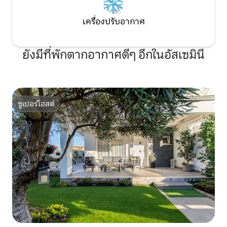
เครื่องปรับอากาศ
ยังมีที่พักตากอากาศดีๆ อีกในอัสเซมินี
ซูเปอร์โฮสต์
ซูเปอร์โฮสต์