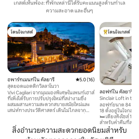
เกสต์เห็นพ้อง: ที่พักเหล่านี้ได้รับคะแนนสูงด้านทำเล
ความสะอาด และอื่นๆ
โดนใจเกสต์
โดนใจเกสต์
โดนใจเกสต์
โดนใจเกสต์ที่สุด
อพาร์ทเมนท์ใน คัลยารี
คะแนนเฉลี่ย 5.0 จาก 5, 16 รีวิว
5.0 (16)
สุดยอดแอตติกวิลลาโนวา
ลอฟท์ใน คัลยารี
Vivi Cagliari จากมุมมองพิเศษในเพนท์เฮาส์
Sinclair Loft in t
ที่เพิ่งได้รับการปรับปรุงใหม่ที่สง่างามซึ่ง
fresco
ผสมผสานความสะดวกสบายสมัยใหม่และ
ลอฟท์ขนาด 84 ตร.
เสน่ห์ทางประวัติศาสตร์ เดินไม่ไกลจาก
18 ตั้งอยู่ในใจกล
Bastione Saint Remy ใกล้ร้านอาหารทั่วไป
🛏️ เตียงคิงไซส์ 1 หล
และร้านบูติคสุดพิเศษ ระเบียงขนาดใหญ่
สำหรับค่ำคืนที่สบาย 🖼️ ฝันใต้เพ
100 ตารางเมตรพร้อมวิวที่น่าทึ่งของ
จิตรกรรมฝาผนังที
สิ่งอำนวยความสะดวกยอดนิยมสำหรับ
ดาดฟ้าของคากลิอารีและอ่าวแองเจลี
🚿 ห้องน้ำที่ปราณี