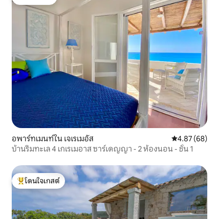
โดนใจเกสต์
อพาร์ทเมนท์ใน เจเรเมอัส
คะแนนเฉลี่ย 4.
4.87 (68)
บ้านริมทะเล 4 เกเรเมอาส ซาร์เดญญา - 2 ห้องนอน - ชั้น 1
โดนใจเกสต์
โดนใจเกสต์ที่สุด