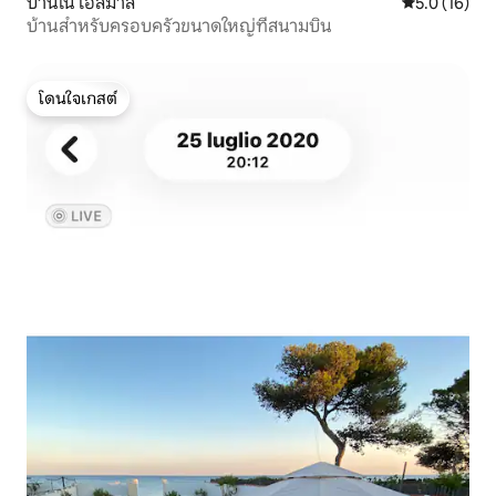
บ้านใน เอลมาส
คะแนนเฉลี่ย 5
5.0 (16)
บ้านสำหรับครอบครัวขนาดใหญ่ที่สนามบิน
โดนใจเกสต์
โดนใจเกสต์