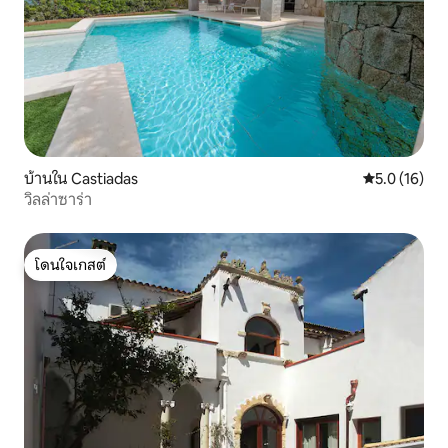
บ้านใน Castiadas
คะแนนเฉลี่ย 5
5.0 (16)
วิลล่าซาร่า
โดนใจเกสต์
โดนใจเกสต์