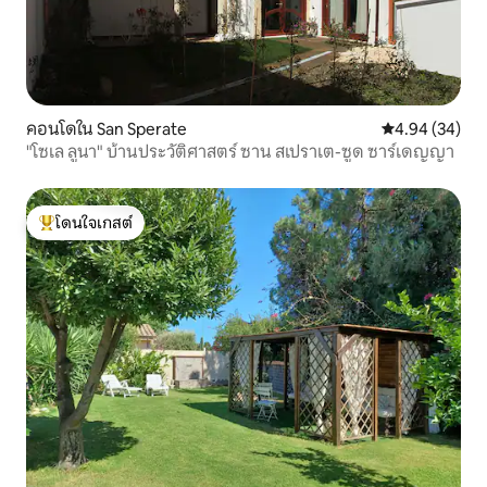
คอนโดใน San Sperate
คะแนนเฉลี่ย 4.
4.94 (34)
"โซเล ลูนา" บ้านประวัติศาสตร์ ซาน สเปราเต-ซูด ซาร์เดญญา
โดนใจเกสต์
โดนใจเกสต์ที่สุด