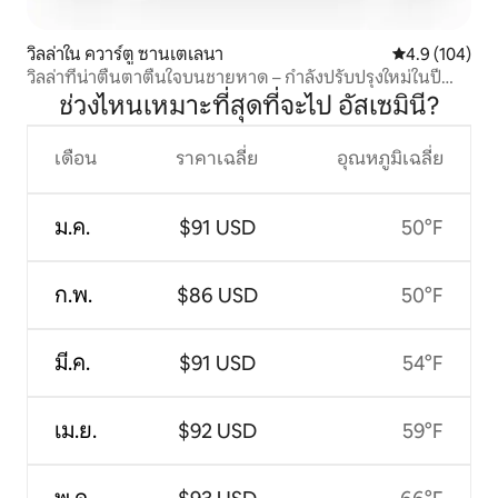
วิลล่าใน ควาร์ตู ซานเตเลนา
คะแนนเฉลี่ย 4.
4.9 (104)
วิลล่าที่น่าตื่นตาตื่นใจบนชายหาด – กำลังปรับปรุงใหม่ในปี
2026
ช่วงไหนเหมาะที่สุดที่จะไป อัสเซมินี?
เดือน
ราคาเฉลี่ย
อุณหภูมิเฉลี่ย
ม.ค.
$91 USD
50°F
ก.พ.
$86 USD
50°F
มี.ค.
$91 USD
54°F
เม.ย.
$92 USD
59°F