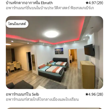
บ้านพักตากอากาศใน Ebnath
คะแนนเฉลี่ย 4.
4.97 (29)
อพาร์ทเมนท์ชั้นบนในบ้านประวัติศาสตร์ ฟิชเทลเกเบิร์เก
โดนใจเกสต์
โดนใจเกสต์
อพาร์ทเมนท์ใน Selb
คะแนนเฉลี่ย 4.
4.96 (28)
อพาร์ทเมนท์สวยใกล้ใจกลางเมืองและโรงเรียน