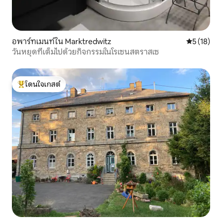
อพาร์ทเมนท์ใน Marktredwitz
คะแนนเฉลี่ย
5 (18)
วันหยุดที่เต็มไปด้วยกิจกรรมในโรเซนสตราสเซ
โดนใจเกสต์
โดนใจเกสต์ที่สุด