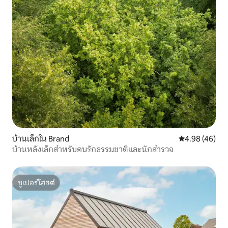
บ้านเล็กใน Brand
คะแนนเฉลี่ย 4.
4.98 (46)
บ้านหลังเล็กสำหรับคนรักธรรมชาติและนักสำรวจ
ซูเปอร์โฮสต์
ซูเปอร์โฮสต์