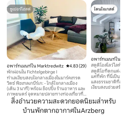
ซูเปอร์โฮสต์
โดนใจเกสต์
ซูเปอร์โฮสต์
โดนใจเกสต์
อพาร์ทเมนท์ใน Hi
สตูดิโอสโลว์ไลฟ์สไ
อพาร์ทเมนท์ใน Marktredwitz
คะแนนเฉลี่ย 4.83 จาก 5, 29 รีวิว
4.83 (29)
สตูดิโอที่ตกแต่งอย่
พักผ่อนใน Fichtelgebirge I
แค่ที่พัก ที่นี่เป็นบ
ทำเลเงียบสงบใจกลางเมืองในมาร์คเทรด
แสงธรรมชาติที่ส่อ
วิตซ์ ฟิชเทลเกบีร์เก: - ใกล้ใจกลางเมือง
เงียบสงบช่วยสร้างบ
(เดิน 3 นาที) พร้อม ช็อปปิ้ง ร้านอาหาร และ
พักได้มาผ่อนคลายและพั
ภาพยนตร์ จุดหมายปลายทางท่องเที่ยวที่
นท์แห่งนี้ตั้งอยู่ในอ
น่าสนใจ - โอชเซนคอฟ (เดินทางโดย
สิ่งอำนวยความสะดวกยอดนิยมสำหรับ
การดูแลอย่างดีและ
รถยนต์ 25 นาที) o เดินป่า ปั่นจักรยานเสือ
บริการในระหว่างก
บ้านพักตากอากาศในArzberg
ภูเขา โหนสลิง o การเล่นสกี/เลื่อนหิมะ - ไว
ฉันสำหรับผู้เข้าพั
เซนสเตดเตอร์ซี (เดินทางโดยรถยนต์ 30
ใส่ใจ ความเคารพ แล
นาที) o โต้คลื่น o การล่องเรือ - ลุยเซนเบิร์ก
ใคร ยินดีต้อนรับสุนัขเป็นอย่างยิ่ง และการ
เฟสต์สไปเล (นั่งรถ 10 นาที) - เทศกาลไบรท์