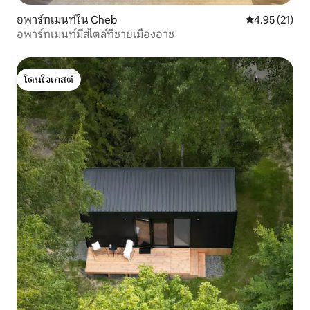
อพาร์ทเมนท์ใน Cheb
คะแนนเฉลี่ย 4.
4.95 (21)
อพาร์ทเมนท์มีสไตล์ที่ชายเมืองอาช
โดนใจเกสต์
โดนใจเกสต์