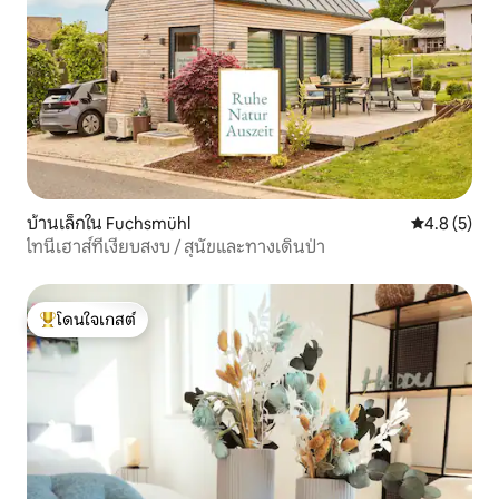
บ้านเล็กใน Fuchsmühl
คะแนนเฉลี่ย 
4.8 (5)
ไทนีเฮาส์ที่เงียบสงบ / สุนัขและทางเดินป่า
โดนใจเกสต์
โดนใจเกสต์ที่สุด