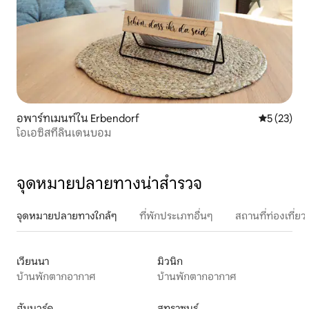
อพาร์ทเมนท์ใน Erbendorf
คะแนนเฉลี่ย
5 (23)
โอเอซิสที่ลินเดนบอม
จุดหมายปลายทางน่าสำรวจ
จุดหมายปลายทางใกล้ๆ
ที่พักประเภทอื่นๆ
สถานที่ท่องเที่
เวียนนา
มิวนิก
บ้านพักตากอากาศ
บ้านพักตากอากาศ
ฮัมบวร์ค
สทราซบูร์