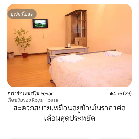
ซูเปอร์โฮสต์
ซูเปอร์โฮสต์
อพาร์ทเมนท์ใน Sevan
คะแนนเฉลี่ย 4.
4.76 (29)
เรือนรับรอง Royal House
สะดวกสบายเหมือนอยู่บ้านในราคาต่อ
เดือนสุดประหยัด