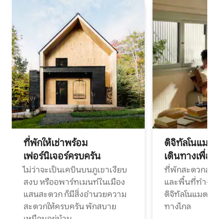
ที่พักให้เช่าพร้อม
ดิจิทัลโนแมด
เฟอร์นิเจอร์ครบครัน
เดินทางเพื่อ
ไม่ว่าจะเป็นเคบินบนภูเขาเงียบ
ที่พักสะดวกสบา
สงบ หรืออพาร์ทเมนท์ในเมือง
และพื้นที่ทำงา
แสนสะดวก ก็มีสิ่งอำนวยความ
ดิจิทัลโนแมดแ
สะดวกให้ครบครัน พักสบาย
ทางไกล
เหมือนอยู่บ้าน