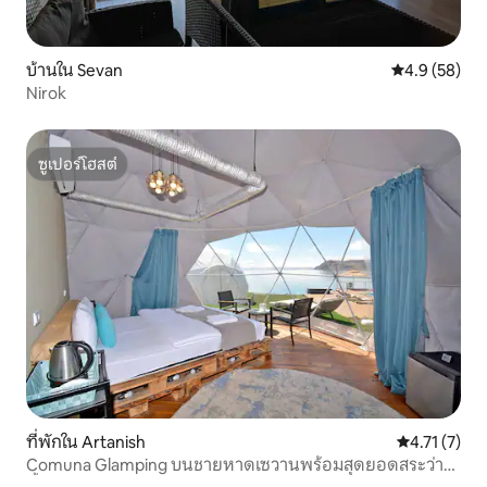
บ้านใน Sevan
คะแนนเฉลี่ย 4
4.9 (58)
Nirok
ซูเปอร์โฮสต์
ซูเปอร์โฮสต์
ที่พักใน Artanish
คะแนนเฉลี่ย 4
4.71 (7)
Comuna Glamping บนชายหาดเซวานพร้อมสุดยอดสระว่าย
น้ำ