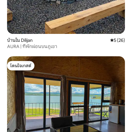
บ้านใน Dilijan
คะแนนเฉลี่ย
5 (26)
AURA | ที่พักผ่อนบนภูเขา
โดนใจเกสต์
โดนใจเกสต์