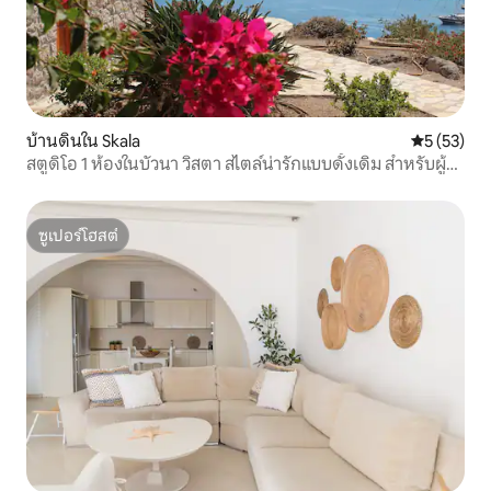
บ้านดินใน Skala
คะแนนเฉลี่ย
5 (53)
สตูดิโอ 1 ห้องในบัวนา วิสตา สไตล์น่ารักแบบดั้งเดิม สำหรับผู้
เข้าพัก 2-3 คน
ซูเปอร์โฮสต์
ซูเปอร์โฮสต์