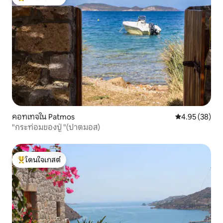
โดนใจเกสต์ที่สุด
คอทเทจใน Patmos
คะแนนเฉลี่ย 4.
4.95 (38)
"กระท่อมของปู่ "(ปาตมอส)
โดนใจเกสต์
โดนใจเกสต์ที่สุด