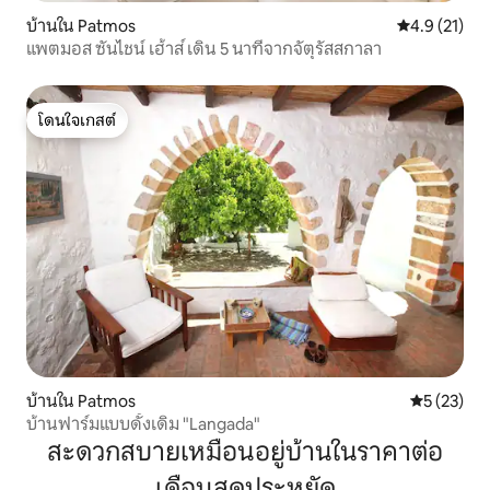
บ้านใน Patmos
คะแนนเฉลี่ย 4
4.9 (21)
แพตมอส ซันไชน์ เฮ้าส์ เดิน 5 นาทีจากจัตุรัสสกาลา
โดนใจเกสต์
โดนใจเกสต์
บ้านใน Patmos
คะแนนเฉลี่ย
5 (23)
บ้านฟาร์มแบบดั้งเดิม "Langada"
สะดวกสบายเหมือนอยู่บ้านในราคาต่อ
เดือนสุดประหยัด