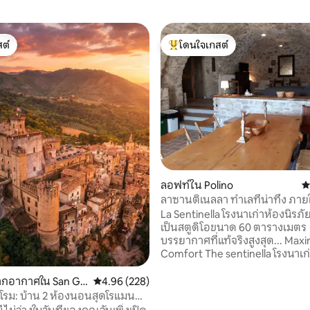
ต์
โดนใจเกสต์
ต์
โดนใจเกสต์ที่สุด
02 รีวิว
ลอฟท์ใน Polino
ค
ลาซานติเนลลา ทำเลที่น่าทึ่ง ภาย
La Sentinella โรงนาเก่าห้องนิรภ
เป็นสตูดิโอขนาด 60 ตารางเมตร
บรรยากาศที่แท้จริงสูงสุด... Max
Comfort The sentinella โรงนาเก่าห้อง
นิรภัยแปลงเป็นสตูดิโอขนาด 60
บรรยากาศที่แท้จริงสูงสุด... คว
ากอากาศใน San Gr
คะแนนเฉลี่ย 4.96 จาก 5, 228 รีวิว
4.96 (228)
สบายสูงสุด La Sentinella โรงนาเก่าที่
 Sassola
โรม: บ้าน 2 ห้องนอนสุดโรแมนติก
ปรับปรุงใหม่และดัดแปลงเป็นห้อง
ปราสาท