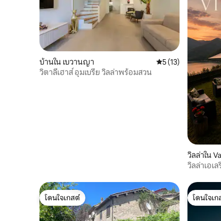
บ้านใน เบวานญา
คะแนนเฉลี่ย 5 จาก 5,
5 (13)
วิตาลีเฮาส์ อุมเบรีย วิลล่าพร้อมสวน
วิลล่าใน V
วิลล่าเอเล
ซ่อนอยู่ใก
โดนใจเกสต์
โดนใจเกส
โดนใจเกสต์
โดนใจเกส