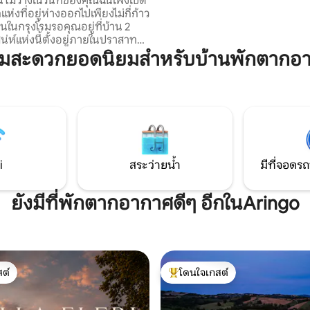
ี้ไม่ว่างในวันที่ของคุณฉันเพิ่งเปิด
ส่วนผสมที่ลงตัวความถูกต้องสูงส
แห่งที่อยู่ห่างออกไปเพียงไม่กี่ก้าว
"ความสะดวกสบาย" สูง Sentinella โรงนา
นในกรุงโรมรอคุณอยู่ที่บ้าน 2
Old Vaulted ได้รับการดัดแปลงให้
เสน่ห์แห่งนี้ตั้งอยู่ภายในปราสาท
โอขนาด 60 ตารางเมตร บรรยากาศ
มาะสำหรับการพักผ่อนสุดโรแมน
ามสะดวกยอดนิยมสำหรับบ้านพักตากอ
สูงสุด... ความสะดวกสบายสูงสุด
พียง 30 นาทีถึงสกีรีสอร์ทที่ใกล้
มาะสำหรับการผจญภัยในฤดูหนาว
ที่พักที่สวยงามแห่งนี้ตั้งอยู่ใน
่บ้านยุคกลางที่สวยงามเพียง 10
โวลีและ 35 นาทีโดยรถยนต์จากโรม
ทีถึง Skii Resorts ที่ใกล้ที่สุด
น็ตส่วนตัวและพื้นที่ทำงาน
i
สระว่ายน้ำ
มีที่จอดรถ
ยังมีที่พักตากอากาศดีๆ อีกในAringo
ต์
โดนใจเกสต์
ต์
โดนใจเกสต์ที่สุด