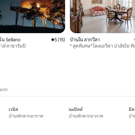
ใน Sellano
คะแนนเฉลี่ย 5 จาก 5, 15 รีวิว
5 (15)
บ้านใน ลากวีลา
าส์ คาซารัมปิ
* สุดพิเศษ* โดลเชวีตา ปาลัซโซ พิค
23 รีวิว
ะแวก
เวนิส
เนเปิลส์
มิ
บ้านพักตากอากาศ
บ้านพักตากอากาศ
บ้