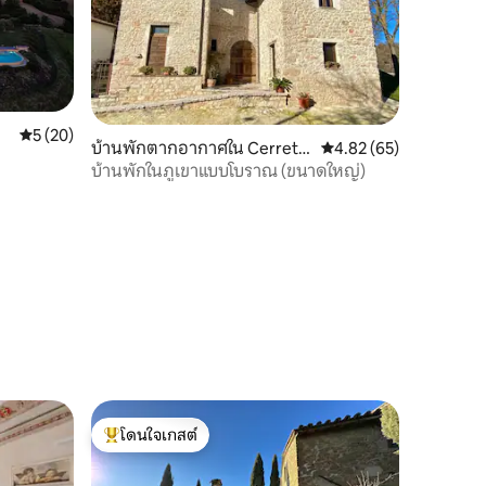
คะแนนเฉลี่ย 5 จาก 5, 20 รีวิว
5 (20)
บ้านพักตากอากาศใน Cerreto
คะแนนเฉลี่ย 4.82 จาก 5,
4.82 (65)
di Spoleto
บ้านพักในภูเขาแบบโบราณ (ขนาดใหญ่)
โดนใจเกสต์
โดนใจเกสต์ที่สุด