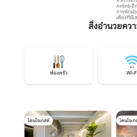
หากที่พักน
กลางแจ้งเวเบอร์บาร์บีคิวเตาอบพิซซ่าสวน
Airbnb อีก
มะกอกเตาผิง 20 นาทีถึงออร์เวียโตโทดีอา
การพักผ่อ
เมเลียขับรถ 10 นาทีถึงสถานีรถไฟไปโรม/
เตียงที่มี
ฟลอเรนซ์ขับรถ 5 นาทีถึงร้านค้าในเมือง
บอร์โกเห
สิ่งอำนวยคว
บริเวณ/ผู้ดูแลสระว่ายน้ำ
ติก ขับรถเ
ที่สุดเห
ผ่อนคลายใน
ปราสาทหมู
นาทีถึงทิ
เพียง 45 นา
อินเทอร์เ
ห้องครัว
Wi-F
โดนใจเกสต์
โดนใจเกส
โดนใจเกสต์
โดนใจเกส