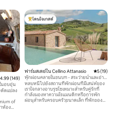
บ้านใน Be
โดนใจเกสต์
โดนใจ
Casale d
โดนใจเกสต์ที่สุด
โดนใจเกส
มเบรีย
ที่พักให้
อยู่ห่างจา
ซีกลีอา 
สำรวจอุมเ
อ่างน้ำวน
บาร์บีคิ
สงบของภูม
ร์ททีวีพร
ฟาร์มสเตย์ใน Cellino Attanasio
คะแนนเฉลี่ย 5 จาก 5,
5 (19)
ปรับอากา
พักผ่อนคลายในชนบท - สระว่ายน้ำและอ่าง
ะแนนเฉลี่ย 4.99 จาก 5, 149 รีวิว
4.99 (149)
ห้องน้ำส่ว
น้ำร้อน
หลบหนีไปยังสถานที่พักผ่อนที่มีเสน่ห์ของ
เที่ยวที่ไ
ในอบอุ่น
เราใจกลางอาบรุซโซเหมาะสำหรับคู่รักที่
เสริม
ัยดัดแปลง
กำลังมองหาความโรแมนติกหรือการพัก
ผ่อนสำหรับครอบครัวขนาดเล็ก ที่พักของ
imium of
เราตั้งอยู่ในตำแหน่งที่สมบูรณ์แบบระหว่าง
ทะเลและภูเขามีสภาพแวดล้อมทาง
 ตารางเมตร
ธรรมชาติที่น่าทึ่ง เพลิดเพลินกับสิ่งอำนวย
ามสะดวก
ความสะดวกกลางแจ้งสุดพิเศษ: สระว่ายน้ำ
ที่สดชื่นอ่างน้ำร้อนที่ผ่อนคลายเตาผิงที่
ใต้หลังคา