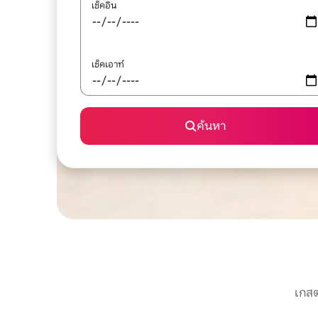
เช็คอิน
เช็คเอาท์
ค้นหา
เกสต