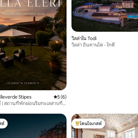
วิลล่าใน Todi
 13 รีวิว
วิลล่า อินคานโต - โทดี
alleverde Stipes
คะแนนเฉลี่ย 5 จาก 5, 6 รีวิว
5 (6)
รี | สถานที่พักผ่อนริมทะเลสาบที่
ล้กรุงโรม
ต์
โดนใจเกสต์
ต์
โดนใจเกสต์ที่สุด