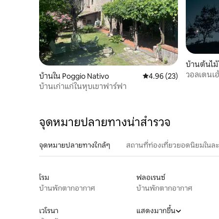
บ้านต้นไม้
วอลเดนเฮ้
บ้านใน Poggio Nativo
คะแนนเฉลี่ย 4.96 จาก 5, 
4.96 (23)
บ้านเก่าแก่ในหุบเขาฟาร์ฟา
จุดหมายปลายทางน่าสำรวจ
จุดหมายปลายทางใกล้ๆ
สถานที่ท่องเที่ยวยอดนิยมในล
โรม
ฟลอเรนซ์
บ้านพักตากอากาศ
บ้านพักตากอากาศ
เวโรนา
แสดงมากขึ้น