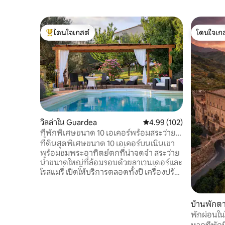
โดนใจเกสต์
โดนใจเกส
โดนใจเกสต์ที่สุด
โดนใจเกส
วิลล่าใน Guardea
คะแนนเฉลี่ย 4.99 จาก 5, 1
4.99 (102)
ที่พักพิเศษขนาด 10 เอเคอร์พร้อมสระว่าย
น้ำและสวนมะกอก
ที่ดินสุดพิเศษขนาด 10 เอเคอร์บนเนินเขา
พร้อมชมพระอาทิตย์ตกที่น่าจดจำ สระว่าย
น้ำขนาดใหญ่ที่ล้อมรอบด้วยลาเวนเดอร์และ
โรสแมรี่ เปิดให้บริการตลอดทั้งปี เครื่องปรับ
อากาศใหม่อินเทอร์เน็ต Starlink เป็นส่วนตัว
และเงียบสงบมาก 2 ชั้น 4 ห้องนอน 4
ห้องน้ำจากุซซี่อ่างอาบน้ำสมาร์ททีวีขนาด
บ้านพักต
55 นิ้วห้องครัวที่มีอุปกรณ์ครบครันระเบียง
egorio da
พักผ่อนใน
และไม้เลื้อยสำหรับการรับประทานอาหาร
ในกำแพง