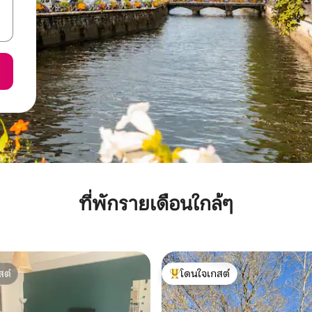
ที่พักรายเดือนใกล้ๆ
สต์
โดนใจเกสต์
สต์
โดนใจเกสต์ที่สุด