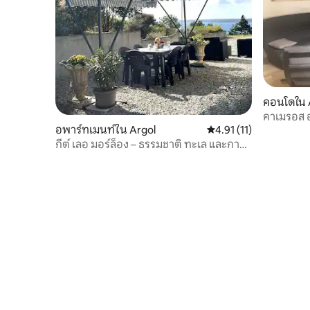
คอนโดใน 
คาเมรอส อ
อพาร์ทเมนท์ใน Argol
คะแนนเฉลี่ย 4.91 จาก 5,
4.91 (11)
จากชายหา
กีต์ เลอ มอร์ล็อง – ธรรมชาติ ทะเล และการ
พักผ่อน