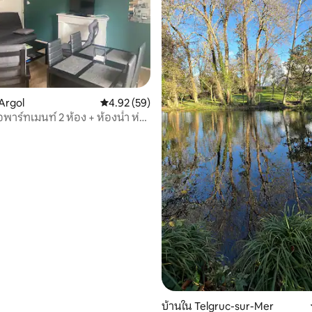
Argol
คะแนนเฉลี่ย 4.92 จาก 5, 59 รีวิว
4.92 (59)
พาร์ทเมนท์ 2 ห้อง + ห้องน้ำ ห่าง
 11 รีวิว
ด 5 กม.
บ้านใน Telgruc-sur-Mer