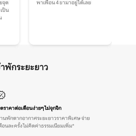
วยจุด
พาเพื่อน 4 ขามาอยู่ได้เลย
ะเป็น
น
้าพักระยะยาว
ิดราคาต่อเดือนง่ายๆ ไม่จุกจิก
้านพักตากอากาศระยะยาวราคาพิเศษ จ่าย
ดือนละครั้ง ไม่คิดค่าธรรมเนียมเพิ่ม*