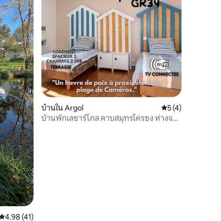
บ้านใน Argol
คะแนนเฉลี่ย 5 จาก 5
5 (4)
บ้านพักเลซาร์โกล คาบสมุทรโครซง ห่างจาก
ทะเล 1 กิโลเมตร
คะแนนเฉลี่ย 4.98 จาก 5, 41 รีวิว
4.98 (41)