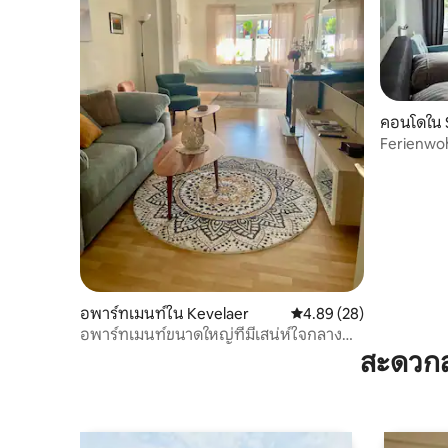
คอนโดใน 
Ferienwo
อพาร์ทเมนท์ใน Kevelaer
คะแนนเฉลี่ย 4.89 จาก 5, 
4.89 (28)
อพาร์ทเมนท์ขนาดใหญ่ที่มีเสน่ห์ใจกลาง
เมือง
สะดวกส