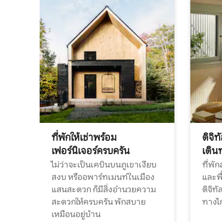
ที่พักให้เช่าพร้อม
ดิจิ
เฟอร์นิเจอร์ครบครัน
เดิน
ไม่ว่าจะเป็นเคบินบนภูเขาเงียบ
ที่พั
สงบ หรืออพาร์ทเมนท์ในเมือง
และพื
แสนสะดวก ก็มีสิ่งอำนวยความ
ดิจิ
สะดวกให้ครบครัน พักสบาย
ทางไ
เหมือนอยู่บ้าน