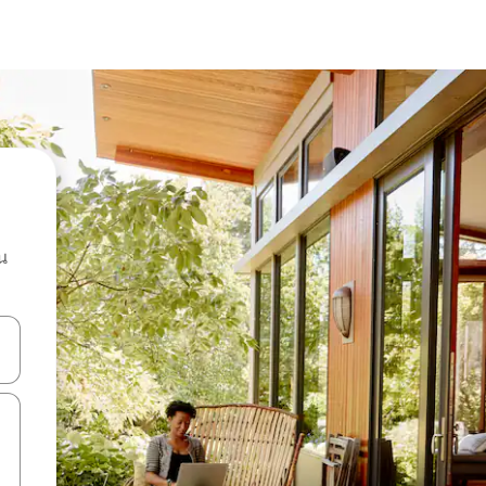
น
ลการค้นหา