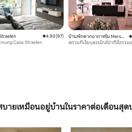
Straelen
คะแนนเฉลี่ย 4.93 จาก 5, 97 รีวิว
4.93 (97)
บ้านพักตากอากาศใน Mersel
ค
o
hnung Casa-Straelen
สถานที่เงียบสงบใกล้ป่าที่มีธรรมชา
สวยงาม
28 รีวิว
บายเหมือนอยู่บ้านในราคาต่อเดือนสุด