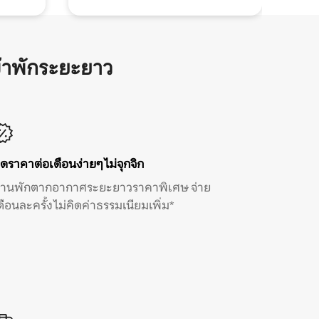
้าพักระยะยาว
ิดราคาต่อเดือนง่ายๆ ไม่จุกจิก
้านพักตากอากาศระยะยาวราคาพิเศษ จ่าย
ดือนละครั้ง ไม่คิดค่าธรรมเนียมเพิ่ม*