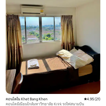
คอนโดใน Khet Bang Khen
คะแนนเฉลี่ย 4.
4.95 (21)
คอนโดมิเนียมใกล้มหาวิทยาลัย Krirk รถไฟสนามบิน