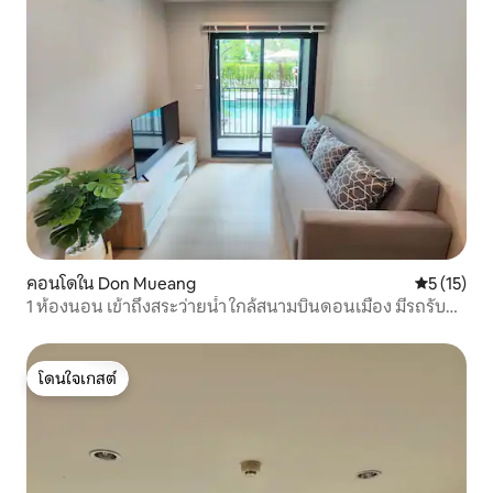
คอนโดใน Don Mueang
คะแนนเฉลี่ย
5 (15)
1 ห้องนอน เข้าถึงสระว่ายน้ำ ใกล้สนามบินดอนเมือง มีรถรับส่ง
ไปบีทีเอส
โดนใจเกสต์
โดนใจเกสต์