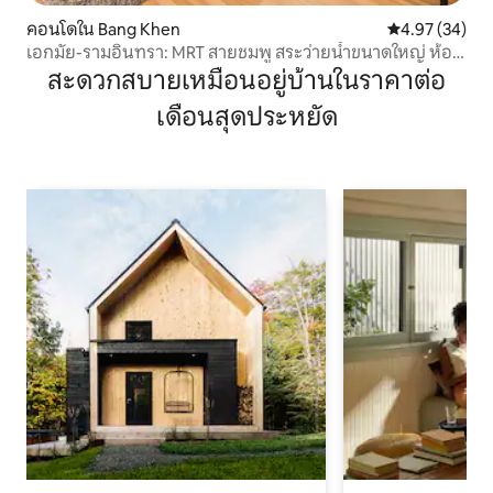
คอนโดใน Bang Khen
คะแนนเฉลี่ย 4.
4.97 (34)
เอกมัย-รามอินทรา: MRT สายชมพู สระว่ายน้ำขนาดใหญ่ ห้อง
ออกกำลังกายสวย
สะดวกสบายเหมือนอยู่บ้านในราคาต่อ
เดือนสุดประหยัด