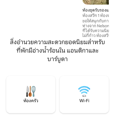
เพื่อสำรวจ พักผ่อน หรือทำงานจากระยะ
ไกล สิ่งที่คุณจะหลงรัก: ห้องนอนที่อบอุ่น 2
ห้องชุดรับรองแขกใ
ห้องและห้องน้ำที่ทันสมัย 2 ห้อง เดินไป
ห้องสวีท 1 ห้องนอน
ชายหาดได้ ตั้งอยู่ในย่านที่เงียบสงบและ
อกยาร์ดเพียงไม่กี่ก
ขอให้สนุกกับการอยู
ปลอดภัย ห้องครัวพร้อมอุปกรณ์ครบครัน
ห่างจาก Nelson's
และพื้นที่นั่งเล่นที่ผ่อนคลาย ทำตัวตาม
ที่ได้รับความนิยม
สบายเหมือนอยู่บ้าน และเพลิดเพลินไปกับ
ไม่กี่ก้าว ห้องสวีทนี้
ความงามของการใช้ชีวิตริมชายหาด
ปรับอากาศ Wi-Fi ห
สิ่งอำนวยความสะดวกยอดนิยมสำหรับ
ห้องน้ำในตัวสุดหรู
ที่พักมีอ่างน้ำร้อนใน แอนติกาและ
เพลิดเพลินกับสิ่ง
ร่วมกันของสระว่ายน
บาร์บูดา
ของ Casa Lidia! มี
เมดิเตอร์เรเนียนส
ด้วยกันและอยู่ติดกันไ
เราที่ Goldswort
วิลล่าให้เช่าในแอนต
ห้องครัว
Wi-Fi