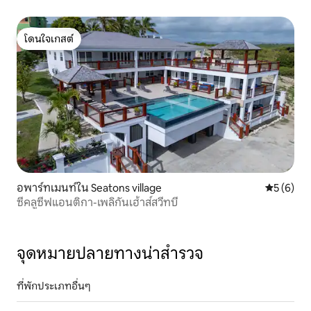
โดนใจเกสต์
โดนใจเกสต์
อพาร์ทเมนท์ใน Seatons village
คะแนนเฉลี่
5 (6)
ซีคลูซีฟแอนติกา-เพลิกันเฮ้าส์สวีทบี
จุดหมายปลายทางน่าสำรวจ
ที่พักประเภทอื่นๆ