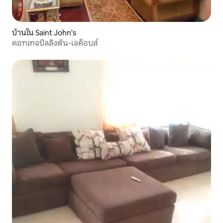
บ้านใน Saint John's
คอทเทจบิลลิงตัน-เจค็อบส์