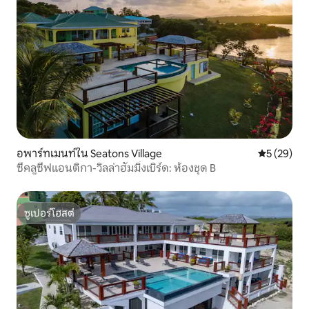
อพาร์ทเมนท์ใน Seatons Village
คะแนนเฉลี่ย
5 (29)
ซีคลูซีฟแอนติกา-วิลล่าฮัมมิ่งเบิร์ด: ห้องชุด B
ซูเปอร์โฮสต์
ซูเปอร์โฮสต์