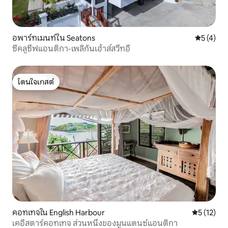
อพาร์ทเมนท์ใน Seatons
คะแนนเฉลี่
5 (4)
ซีคลูซีฟแอนติกา-เพลิกันเฮ้าส์สวีทอี
โดนใจเกสต์
โดนใจเกสต์
คอทเทจใน English Harbour
คะแนนเฉลี่ย
5 (12)
เคอีสตาร์คอทเทจ ส่วนหนึ่งของมูนแดนซ์แอนติกา