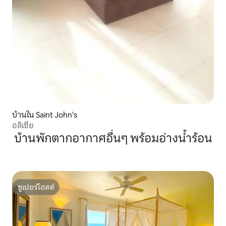
บ้านใน Saint John's
อลิเซีย
บ้านพักตากอากาศอื่นๆ พร้อมอ่างน้ำร้อน
ซูเปอร์โฮสต์
ซูเปอร์โฮสต์