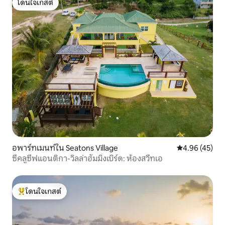
โดนใจเกสต์
โดนใจเกสต์
อพาร์ทเมนท์ใน Seatons Village
คะแนนเฉลี่ย 4.
4.96 (45)
ซีคลูซีฟแอนติกา-วิลล่าฮัมมิ่งเบิร์ด: ห้องสวีทเอ
โดนใจเกสต์
โดนใจเกสต์ที่สุด