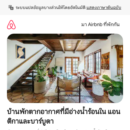
ข้าม
ระบบแปลข้อมูลบางส่วนให้โดยอัตโนมัติ 
แสดงภาษาต้นฉบับ
ไป
ยัง
เนื้อหา
มา Airbnb ที่พักกัน
บ้านพักตากอากาศที่มีอ่างน้ำร้อนใน แอน
ติกาและบาร์บูดา