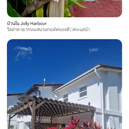
บ้านใน Jolly Harbour
วิลล่าหายากบนสนามกอล์ฟจอลลี่ | สระแช่น้ำ