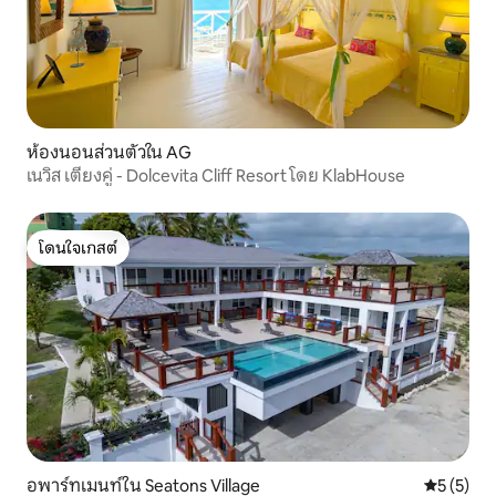
ห้องนอนส่วนตัวใน AG
เนวิส เตียงคู่ - Dolcevita Cliff Resort โดย KlabHouse
โดนใจเกสต์
โดนใจเกสต์
อพาร์ทเมนท์ใน Seatons Village
คะแนนเฉลี่
5 (5)