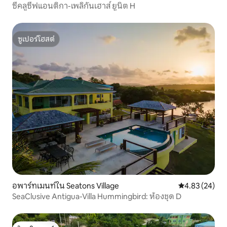
ซีคลูซีฟแอนติกา-เพลิกันเฮาส์ ยูนิต H
ซูเปอร์โฮสต์
ซูเปอร์โฮสต์
อพาร์ทเมนท์ใน Seatons Village
คะแนนเฉลี่ย 4.
4.83 (24)
SeaClusive Antigua-Villa Hummingbird: ห้องชุด D