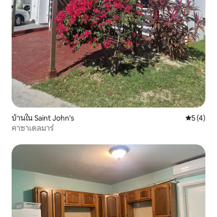
บ้านใน Saint John's
คะแนนเฉลี่
5 (4)
คาซาเดลมาร์