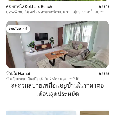
คอทเทจใน Kolthare Beach
คะแนนเฉลี่
5 (4)
ออฟฟิเซอร์สโคฟ - คอทเทจที่อบอุ่น|ทะเล|สระว่ายน้ำ|ลอดา|
ความสงบ
โดนใจเกสต์
โดนใจเกสต์
บ้านใน Harnai
คะแนนเฉลี่
5 (5)
บ้านริมทะเลสไตล์โมเดิร์น 2 ห้องนอน ดาโปลี
สะดวกสบายเหมือนอยู่บ้านในราคาต่อ
เดือนสุดประหยัด