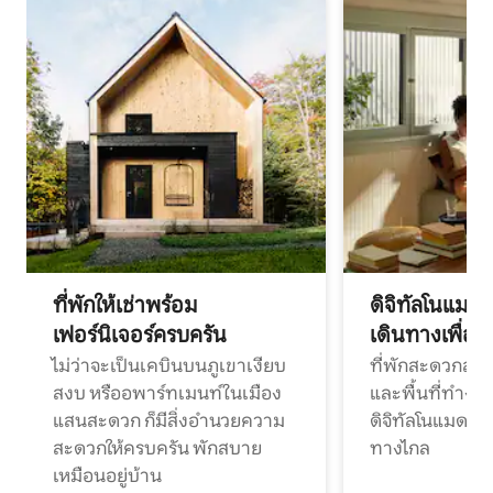
ที่พักให้เช่าพร้อม
ดิจิทัลโนแมด
เฟอร์นิเจอร์ครบครัน
เดินทางเพื่อ
ไม่ว่าจะเป็นเคบินบนภูเขาเงียบ
ที่พักสะดวกสบา
สงบ หรืออพาร์ทเมนท์ในเมือง
และพื้นที่ทำงา
แสนสะดวก ก็มีสิ่งอำนวยความ
ดิจิทัลโนแมดแ
สะดวกให้ครบครัน พักสบาย
ทางไกล
เหมือนอยู่บ้าน