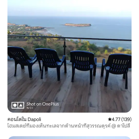
คอนโดใน Dapoli
คะแนนเฉลี่ย 4.7
4.77 (139)
โฮมสเตย์ที่มองเห็นทะเลจากด้านหน้าที่สุวรรณดุรค์ @ ดาโปลี