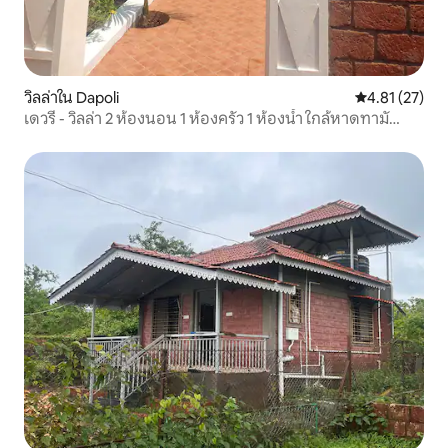
วิลล่าใน Dapoli
คะแนนเฉลี่ย 4.
4.81 (27)
เดวรี - วิลล่า 2 ห้องนอน 1 ห้องครัว 1 ห้องน้ำ ใกล้หาดทามั
สทิร์ธ ดาโปลี