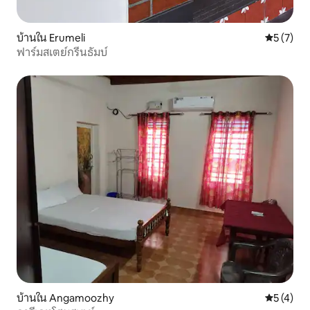
บ้านใน Erumeli
คะแนนเฉลี่
5 (7)
ฟาร์มสเตย์กรีนธัมบ์
บ้านใน Angamoozhy
คะแนนเฉลี่
5 (4)