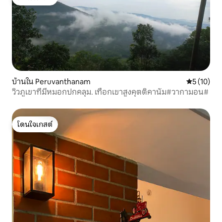
โดนใจเกสต์
บ้านใน Peruvanthanam
คะแนนเฉลี่ย
5 (10)
วิวภูเขาที่มีหมอกปกคลุม. เทือกเขาสูงคุตติคานัม#วากามอน#
โดนใจเกสต์
โดนใจเกสต์