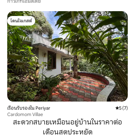
กาวีเกทโฮมสเตย์
โดนใจเกสต์
โดนใจเกสต์
เรือนรับรองใน Periyar
คะแนนเฉลี่
5 (7)
Cardomom Villae
สะดวกสบายเหมือนอยู่บ้านในราคาต่อ
เดือนสุดประหยัด