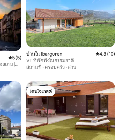
บ้านใน Ibarguren
คะแนนเฉลี่ย 4.8 จาก 5,
4.8 (10)
คะแนนเฉลี่ย 5 จาก 5, 5 รีวิว
5 (5)
VT ที่พักพิงในธรรมชาติ
้องเกม |
สถานที่
·
ครอบครัว
·
สวน
โดนใจเกสต์
โดนใจเกสต์