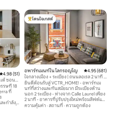
ถ้ำใน Ara
โดนใจเกสต์
โดนใจ
"โดเบลา เอ
โดนใจเกสต์ที่สุด
โดนใจเกส
สำรวจ "Dobela Ene
โอฮา อาลา
วร์เดีย) ม
เอกลักษณ์
มากกว่า 40
สถานที่
·
เดียเพียง
โอจา) 7 ก
ตัดขาดจ
อพาร์ทเมนท์ใน โลกรอญโญ
คะแนนเฉลี่ย 4.95 จาก 5, 
4.95 (681)
ธรรมชาติ มาค้นพบเสน่ห์ของสถานที่ท
คะแนนเฉลี่ย 4.98 จาก 5, 51 รีวิว
4.98 (51)
ใจกลางเมือง + ระเบียง | ถนนลอเรล 2 นาที |
ประวัติศ
เต้ ซอน
ทันสมัย
ยินดีต้อนรับสู่ VCTR_HOME! - อพาร์ทเม
ประสบการณ์
รษที่ 18
นท์ที่สว่างและทันสมัยมาก มีระเบียงด้าน
ทะเบียน:
rra ที่
นอก 2 ระเบียง - ห่างจาก Calle Laurel เพียง
ร
2 นาที - อาคารที่ปรับปรุงใหม่พร้อมลิฟต์และ
และกำลัง
ทางเข้าแบบไม่มีพื้นต่างระดับ - Wi-Fi เร็ว +
ความคุ้มค่า
·
สถานที่
·
ความถูกต้อง
ดาลใจ ตั้ง
สมาร์ททีวี + iPad - เครื่องทำความร้อน
ขตสถานีฮา
พัดลมติดเพดาน และเครื่องเพิ่มความชื้น - มี
์และ 25'
ที่จอดรถฟรีห่างออกไป 5 นาที - เหมาะ
บด้วยไร่
สำหรับการพักผ่อนเพื่อชิมอาหารและไวน์