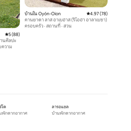
บ้านใน Oyón-Oion
คะแนนเฉลี่ย 4.97 จาก 5,
4.97 (78)
คานยาดา ลาส อาเบฮาส (ริโอฮา อาลาเบซา)
ครอบครัว
·
สถานที่
·
สวน
คะแนนเฉลี่ย 5 จาก 5, 88 รีวิว
5 (88)
กงานศิลปะ
วยความ
์โด
ลารอแชล
านพักตากอากาศ
บ้านพักตากอากาศ