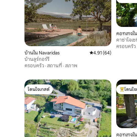
ซูเปอร์โฮสต์
โดนใจเกส
vistas al mar equipado con cocina,
comedor y un salón que invita al
descanso. El espectacular ventanal del
salón cuenta con un toldo extensible que
lo protege los días de mucho sol. Vuestro
คอทเทจใน
salón dispone de red wifi y televisión de
42 pulgadas con conexión a Netflix y a
คาซ่าโจเซ
una amplia oferta deportiva. Cuenta con
ครอบครัว
dos habitaciones: una de ellas, en suite
บ้านใน Navaridas
คะแนนเฉลี่ย 4.91 จาก 5, 
4.91 (64)
con baño incluido y la otra, con baño
บ้านลูร์กอร์รี
fuera de la habitación. Ambas, disponen
ครอบครัว
·
สถานที่
·
สภาพ
de amplios armarios con plancha y tabla
de planchado. La cocina dispone de los
siguientes electrodomésticos:
frigorífico-congelador, lavavajillas, horno-
โดนใจเกสต์
โดนใจ
microondas, placa de inducción con
โดนใจเกสต์
โดนใจเกสต
extractor y desayunero, además de los
utensilios para preparar comidas.
Además, para que durante vuestra
estancia podáis disfrutar de las
espectaculares vistas sobre el mar,
vuestra suite dispone de una amplia
terraza que la rodea. Esta cuenta con un
คอทเทจใน