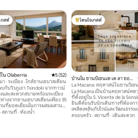
เกสต์
โดนใจเกสต์
์ที่สุด
โดนใจเกสต์ที่สุด
์ใน Olaberria
คะแนนเฉลี่ย 5 จาก 5, 52 รีวิว
5 (52)
บ้านใน ซานบิเซนเต เด ลา ซอน
มา · ระเบียง · ใกล้ซานเซบาสเตียน
ซีเอร์รา
La Macana: คฤหาสน์ในซานวิเซน
าพบกับวิวภูเขา Txindoki จากทาวน์
เซียร์รา
La Macana เป็นบ้านคฤหาสน์ศตวร
ว่างและสะดวกสบายพร้อมระเบียง
ที่ตั้งอยู่ใน S. Vicente de la Sonsie
ยินดีต้อนรับนักเดินทางที่ต้องกา
ฐานที่ยอดเยี่ยมในการผสมผสาน
เพลิดเพลินกับไวน์และวัฒนธรรม
 การพักผ่อน อาหาร และการเดิน
·
สถานที่
·
ห้องน้ำ
มองหาสิ่งที่พิเศษและสร้างแรงบัน
ครอบครัว
·
สถานที่
·
เดินสะดวก
ยวรอบบาสก์คันทรี ตั้งอยู่ใน
อยู่ในทำเลยุทธศาสตร์ห่างจากเ
งียบสงบของโกเยร์รี มีถนนที่เข้า
โรเพียง 10 'และโรงบ่มไวน์เซ็นเตอร
าสเตียน บิลบาโอ วิทอเรีย และปัม
จากถนนลอเรลในโลโกรโญ ล้อมรอ
 53 รีวิว
ว • วิวของ