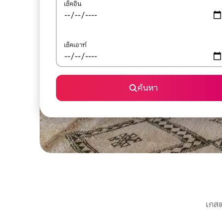
เช็คอิน
เช็คเอาท์
ค้นหา
เกสต