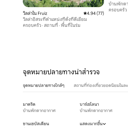
set de comedor exterior y sillón para que
บ้านพักต
vuestras veladas se alarguen en este
ซานเซบาสเ
ครอบครัว
entorno tan privilegiado. El jardín,
วิลล่าใน Fruiz
คะแนนเฉลี่ย 4.94 จาก 5, 
4.94 (77)
teniendo de base las plantas y árboles
วิลล่าอิสระที่ตำแหน่งที่ตั้งที่ดีเยี่ยม
autóctonos de la marisma de Urdaibai,
ครอบครัว
·
สถานที่
·
พื้นที่ในร่ม
sigue un paisajismo adaptado a la
orografía del terreno. De manera que, en
cualquier estación del año, podemos
deleitarnos observando las plantas
correspondientes a cada temporada.
También, se puede disfrutar de la terraza
general que cuenta con 4 tumbonas, una
amplia sombrilla y un set de salón
จุดหมายปลายทางน่าสำรวจ
exterior. Además, existe otra terraza
bajo una palmera que permite disfrutar
del descanso. ¡Estamos seguros de que
จุดหมายปลายทางใกล้ๆ
สถานที่ท่องเที่ยวยอดนิยมในล
lo váis a disfrutar mucho! Estamos
esperando que podáis disfrutar de este
único lugar este verano! Adults Only, no
มาดริด
บาร์เซโลนา
permitiendo el acceso a personas
menores de 18 años, lo cual responde al
บ้านพักตากอากาศ
บ้านพักตากอากาศ
espiritu de Bustin-Baso, que pretende
que los clientes encuentren un ambiente
ซานเซบัสเตียน
แสดงมากขึ้น
adulto que les permita relajarse, que