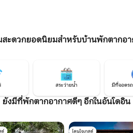
องุ่นที่ดีที่สุดในโลกและเป็นมรดกท
และ Aralar • ที่จอดรถฟรีในบริเวณ
ใครคุณสามารถเพลิดเพลินกับช่วง
• 3 ห้องนอน · 3 ห้องน้ำ • ห้องครัว
การพักผ่อนและการตัดการเชื่อม
กรณ์ครบครัน • เหมาะสำหรับการ
การทำอาหารอันงดงามของพื้นที
ละสำรวจ
ามสะดวกยอดนิยมสำหรับบ้านพักตากอาก
i
สระว่ายน้ำ
มีที่จอดรถ
ยังมีที่พักตากอากาศดีๆ อีกในอันโดอิน
ต์
โดนใจเกสต์