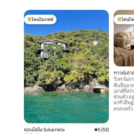
โดนใจเกสต์
โดนใจ
โดนใจเกสต์ที่สุด
โดนใจเกสต
ทาวน์เฮาส
วิวพาโนรา
ตื่นขึ้นม
เฮาส์ที่ส
ส่วนตัว อยู่ห่างจากซานเซบาสเตียนเพียง 35
นาที เป็น
ธรรมชาติ
ครอบครัว
ทางแบบวันเดี
บริเวณที่เ
ถึงซานเซบ
คอนโดใน Sukarrieta
คะแนนเฉลี่ย 5 จาก 5,
5 (53)
โปลนา ได้ง่าย • ระเบียงส่วนตั