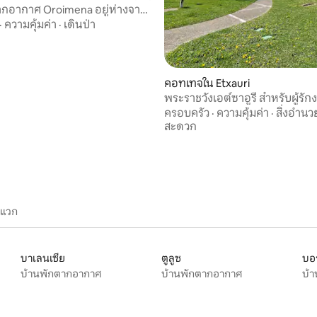
ากอากาศ Oroimena อยู่ห่างจาก
ตียน 15 นาที
·
ความคุ้มค่า
·
เดินป่า
77 รีวิว
คอทเทจใน Etxauri
พระราชวังเอต์ซาอูรี สำหรับผู้รั
ครอบครัว
·
ความคุ้มค่า
·
สิ่งอำน
สะดวก
ะแวก
บาเลนเซีย
ตูลูซ
บอร
บ้านพักตากอากาศ
บ้านพักตากอากาศ
บ้