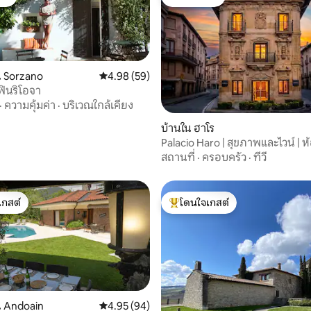
ต์
โดนใจเกสต์
 Sorzano
คะแนนเฉลี่ย 4.98 จาก 5, 59 รีวิว
4.98 (59)
ฟินริโอจา
·
ความคุ้มค่า
·
บริเวณใกล้เคียง
64 รีวิว
บ้านใน ฮาโร
Palacio Haro | สุขภาพและไวน์ | ห
ซาวน่า
สถานที่
·
ครอบครัว
·
ทีวี
เกสต์
โดนใจเกสต์
์ที่สุด
โดนใจเกสต์ที่สุด
 Andoain
คะแนนเฉลี่ย 4.95 จาก 5, 94 รีวิว
4.95 (94)