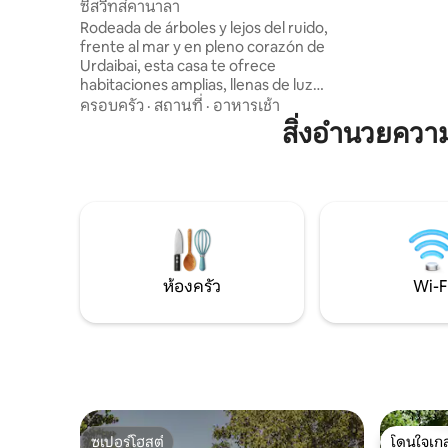
ซีสวีทส์คานาลา
Txindoki 
Rodeada de árboles y lejos del ruido,
ใกล้เคียง 
frente al mar y en pleno corazón de
พร้อมอุป
Urdaibai, esta casa te ofrece
พักผ่อนแ
habitaciones amplias, llenas de luz
natural y con vistas impresionantes. En el
ครอบครัว
·
สถานที่
·
อาหารเช้า
piso superior se ubica la suite que
สิ่งอำนวยคว
dispone de dos habitaciones dobles. Esta
suite tiene un acceso principal y una
puerta corredera de accionamiento
desde el interior. La suite dispone de dos
habitaciones, una de ellas con baño
incorporado. El segundo baño dispone de
acceso desde el salón. La cocina es
abierta hacia el comedor-salón que
ห้องครัว
Wi-F
dispone de una amplia mesa. El salón
tiene un sofa de cuatro plazas con
cheslon. Toda la estancia dispone de
amplias vistas a la ría de Urdaibai. Las dos
habitaciones disponen de veluxes que
aportan luz cenital y de ventanas con
vistas al bosque perimetral y a la ría. Para
disfrutar de vuestra estancia, las dos
ซูเปอร์โฮสต์
โดนใจเกส
habitaciones dan salida a un espacio con