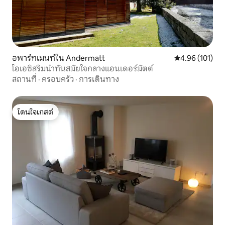
อพาร์ทเมนท์ใน Andermatt
คะแนนเฉลี่ย 4.9
4.96 (101)
โอเอซิสริมน้ำทันสมัยใจกลางแอนเดอร์มัตต์
สถานที่
·
ครอบครัว
·
การเดินทาง
โดนใจเกสต์
โดนใจเกสต์