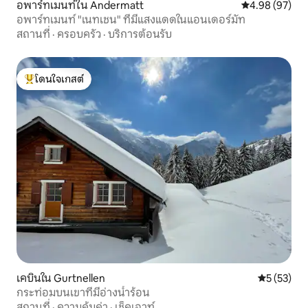
อพาร์ทเมนท์ใน Andermatt
คะแนนเฉลี่ย 4.
4.98 (97)
อพาร์ทเมนท์ "เนทเชน" ที่มีแสงแดดในแอนเดอร์มัท
สถานที่
·
ครอบครัว
·
บริการต้อนรับ
โดนใจเกสต์
โดนใจเกสต์ที่สุด
เคบินใน Gurtnellen
คะแนนเฉลี่ย
5 (53)
กระท่อมบนเขาที่มีอ่างน้ำร้อน
สถานที่
·
ความคุ้มค่า
·
เช็คเอาท์