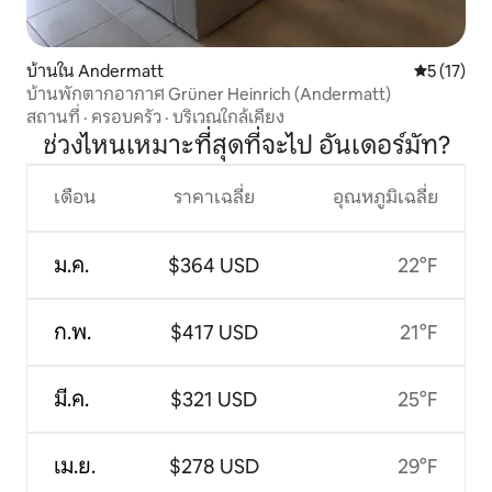
บ้านใน Andermatt
คะแนนเฉลี่ย
5 (17)
บ้านพักตากอากาศ Grüner Heinrich (Andermatt)
สถานที่
·
ครอบครัว
·
บริเวณใกล้เคียง
ช่วงไหนเหมาะที่สุดที่จะไป อันเดอร์มัท?
เดือน
ราคาเฉลี่ย
อุณหภูมิเฉลี่ย
ม.ค.
$364 USD
22°F
ก.พ.
$417 USD
21°F
มี.ค.
$321 USD
25°F
เม.ย.
$278 USD
29°F