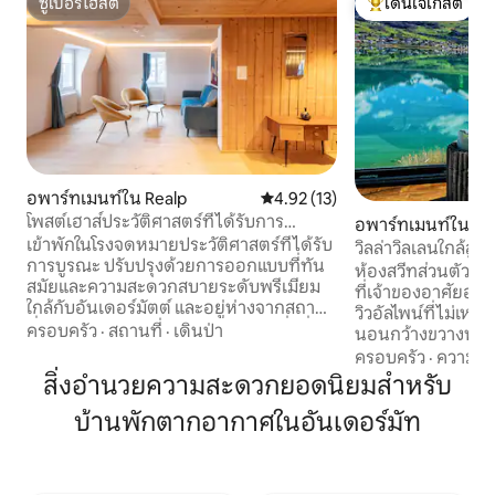
ซูเปอร์โฮสต์
โดนใจเกสต์
ซูเปอร์โฮสต์
โดนใจเกสต์ที่สุด
อพาร์ทเมนท์ใน Realp
คะแนนเฉลี่ย 4.92 จาก 5, 13 รีวิว
4.92 (13)
โพสต์เฮาส์ประวัติศาสตร์ที่ได้รับการ
อพาร์ทเมนท์ใน Sa
ปรับปรุงใหม่ 8 นาทีถึงอันเดอร์มัตต์
เข้าพักในโรงจดหมายประวัติศาสตร์ที่ได้รับ
วิลล่าวิลเลนใกล้ลูเซิ
การบูรณะ ปรับปรุงด้วยการออกแบบที่ทัน
ทะเลสาบสุดหรู
ห้องสวีทส่วนตัวบนช
สมัยและความสะดวกสบายระดับพรีเมียม
ที่เจ้าของอาศัยอยู
ใกล้กับอันเดอร์มัตต์ และอยู่ห่างจากสถาน
วิวอัลไพน์ที่ไม่เหมื
ที่ถ่ายทำเจมส์ บอนด์ โกลด์ฟิงเกอร์ที่มีชื่อ
ครอบครัว
·
สถานที่
·
เดินป่า
นอนกว้างขวางพร้
เสียงเพียงไม่กี่นาที • ห้องน้ำใหม่ + ห้องครัว
เลานจ์พาโนรามา ห
ครอบครัว
·
ความคุ้
พร้อมอุปกรณ์ครบครันพร้อมเกาะ • ลิฟท์ •
ห้องน้ำ (พื้นที่ส่วน
สิ่งอำนวยความสะดวกยอดนิยมสำหรับ
เฟอร์นิเจอร์ระดับไฮเอนด์และงานศิลปะ
พัก 3–5 คน มีห้อง
ต้นฉบับโดยไนรา รามอส • ที่นอนพรีเมี่ยม
บ้านพักตากอากาศในอันเดอร์มัท
เพิ่มเติมอยู่ชั้นล่าง 1
และกรอบแผ่นรองโดย Betten Thaler • Wi-
รวม) เข้าถึงทะเลส
Fi เร็ว ตู้ไวน์ที่ล็อกได้ ห้องเก็บของ • ลิฟท์สกี
ฟรีและ WiFi ยินดีต
สำหรับครอบครัว สนามเด็กเล่น และสเลด
เล็กเท่านั้น Airbnb ยอดนิยมที่สุดในสวิต