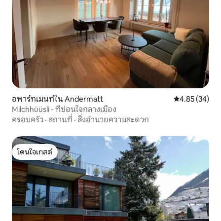
อพาร์ทเมนท์ใน Andermatt
คะแนนเฉลี่ย 4.
4.85 (34)
Milchhüüsli - ที่ซ่อนใจกลางเมือง
ครอบครัว
·
สถานที่
·
สิ่งอำนวยความสะดวก
โดนใจเกสต์
โดนใจเกสต์