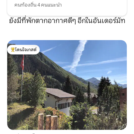
คนท้องถิ่น 4 คนแนะนำ
ยังมีที่พักตากอากาศดีๆ อีกในอันเดอร์มัท
โดนใจเกสต์
โดนใจเกสต์ที่สุด