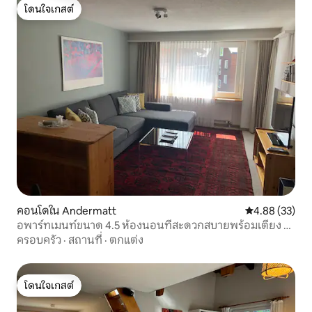
โดนใจเกสต์
โดนใจเกสต์
คอนโดใน Andermatt
คะแนนเฉลี่ย 4.
4.88 (33)
อพาร์ทเมนท์ขนาด 4.5 ห้องนอนที่สะดวกสบายพร้อมเตียง 6
เตียง
ครอบครัว
·
สถานที่
·
ตกแต่ง
โดนใจเกสต์
โดนใจเกสต์