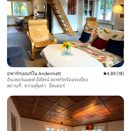
อพาร์ทเมนท์ใน Andermatt
คะแนนเฉลี่ย 4.
4.89 (18)
อันเดอร์แมตต์ อัลไพน์ ลอฟท์พร้อมระเบียง
สถานที่
·
ความคุ้มค่า
·
ฮีตเตอร์