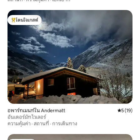
โดนใจเกสต์
โดนใจเกสต์ที่สุด
อพาร์ทเมนท์ใน Andermatt
คะแนนเฉลี่ย
5 (19)
อันเดอร์มัท ไวเลอร์
ความคุ้มค่า
·
สถานที่
·
การเดินทาง