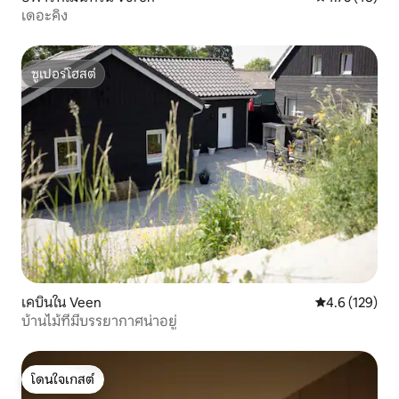
เดอะคิง
ซูเปอร์โฮสต์
ซูเปอร์โฮสต์
เคบินใน Veen
คะแนนเฉลี่ย 4.
4.6 (129)
บ้านไม้ที่มีบรรยากาศน่าอยู่
โดนใจเกสต์
โดนใจเกสต์