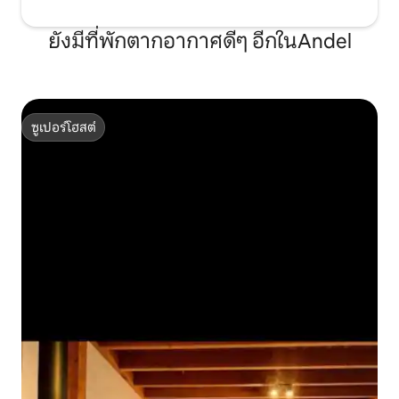
ยังมีที่พักตากอากาศดีๆ อีกในAndel
ซูเปอร์โฮสต์
ซูเปอร์โฮสต์