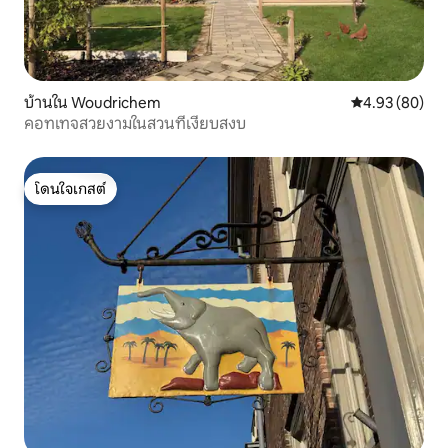
บ้านใน Woudrichem
คะแนนเฉลี่ย 4.
4.93 (80)
คอทเทจสวยงามในสวนที่เงียบสงบ
โดนใจเกสต์
โดนใจเกสต์