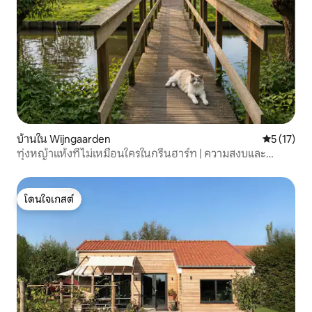
บ้านใน Wijngaarden
คะแนนเฉลี่ย
5 (17)
ทุ่งหญ้าแห้งที่ไม่เหมือนใครในกรีนฮาร์ท | ความสงบและ
ธรรมชาติ
โดนใจเกสต์
โดนใจเกสต์