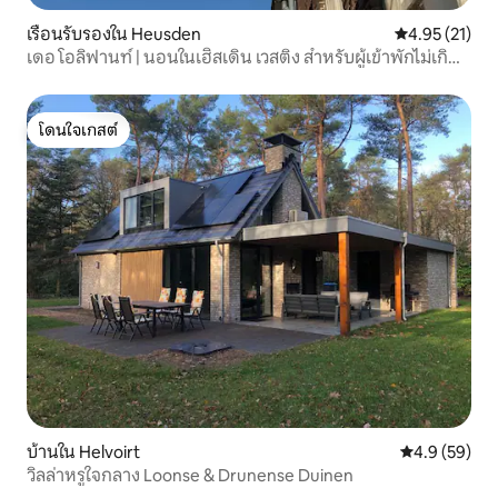
เรือนรับรองใน Heusden
คะแนนเฉลี่ย 4.
4.95 (21)
เดอ โอลิฟานท์ | นอนในเฮิสเดิน เวสติง สำหรับผู้เข้าพักไม่เกิน
4 คน
โดนใจเกสต์
โดนใจเกสต์
บ้านใน Helvoirt
คะแนนเฉลี่ย 4
4.9 (59)
วิลล่าหรูใจกลาง Loonse & Drunense Duinen