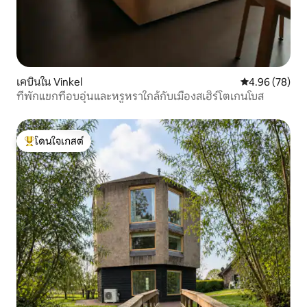
เคบินใน Vinkel
คะแนนเฉลี่ย 4.
4.96 (78)
ที่พักแขกที่อบอุ่นและหรูหราใกล้กับเมืองสเฮิร์โตเกนโบส
โดนใจเกสต์
โดนใจเกสต์ที่สุด