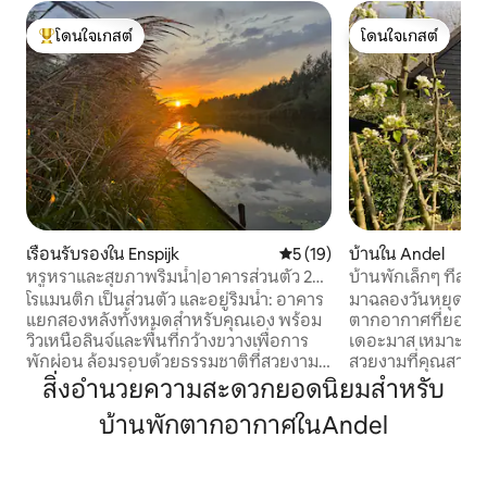
โดนใจเกสต์
โดนใจเกสต์
โดนใจเกสต์ที่สุด
โดนใจเกสต์
เรือนรับรองใน Enspijk
คะแนนเฉลี่ย 5 จาก 5, 19 รีวิว
5 (19)
บ้านใน Andel
หรูหราและสุขภาพริมน้ำ|อาคารส่วนตัว 2
บ้านพักเล็กๆ ที่ส
หลัง
สวยงาม
โรแมนติก เป็นส่วนตัว และอยู่ริมน้ำ: อาคาร
มาฉลองวันหยุดกับเร
แยกสองหลังทั้งหมดสำหรับคุณเอง พร้อม
ตากอากาศที่ยอดเยี
วิวเหนือลินจ์และพื้นที่กว้างขวางเพื่อการ
เดอะมาส เหมาะสำหรั
พักผ่อน ล้อมรอบด้วยธรรมชาติที่สวยงาม
สวยงามที่คุณสามา
ในบรรยากาศที่งดงามอย่างแท้จริง - อาคาร
ได้อย่างสนุกสนาน ใ
สิ่งอำนวยความสะดวกยอดนิยมสำหรับ
ส่วนตัว 2 หลังสำหรับผู้ใหญ่ 2 คนโดยเฉพาะ
เดนบอสช์, โกรินเชม,
บ้านพักตากอากาศในAndel
- เตียงคิงไซส์ + เลานจ์สบาย ๆ - ห้องครัว
ป้อมปราการ เช่น เ
พร้อมอุปกรณ์ครบครัน + วิวแม่น้ำแบบพา
นอกจากนี้ ยังอยู่ใ
โนรามา - ระเบียงมีหลังคาพร้อมโต๊ะรับ
เซอและดรูเนนส์ดูเ
ประทานอาหาร พื้นที่นั่งเล่น และบาร์บีคิว -
จักรยาน เรามีจักร