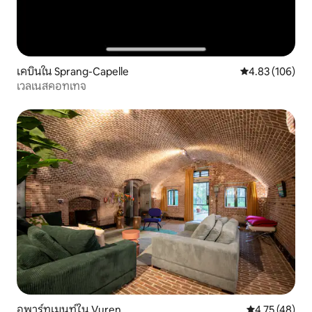
เคบินใน Sprang-Capelle
คะแนนเฉลี่ย 4.8
4.83 (106)
เวลเนสคอทเทจ
อพาร์ทเมนท์ใน Vuren
คะแนนเฉลี่ย 4.
4.75 (48)