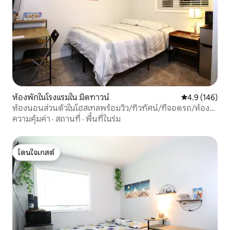
ห้องพักในโรงแรมใน มิดทาวน์
คะแนนเฉลี่ย 4.
4.9 (146)
ห้องนอนส่วนตัวในโฮสเทลพร้อมวิว/ทิวทัศน์/ที่จอดรถ/ห้อง
ออกกำลังกาย 304
ความคุ้มค่า
·
สถานที่
·
พื้นที่ในร่ม
โดนใจเกสต์
โดนใจเกสต์