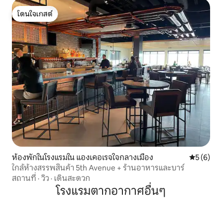
โดนใจเกสต์
โดนใจเกสต์
ห้องพักในโรงแรมใน แองเคอเรจใจกลางเมือง
คะแนนเฉลี่
5 (6)
ใกล้ห้างสรรพสินค้า 5th Avenue + ร้านอาหารและบาร์
สถานที่
·
วิว
·
เดินสะดวก
โรงแรมตากอากาศอื่นๆ