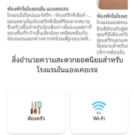
ห้องพักในโรงแรมใน แองเคอเรจ
โรงแรมไฮไลน์เนอร์สวีท - ห้องสวีทคิงไซส์ -
ห้องพักในโรงแรมใ
ปลอดบุหรี่
ผ่อนคลายในห้องสวีทคิงไซส์ที่สะดวกสบาย
โรงแรมแอสเพนสวีท
ซึ่งสร้างขึ้นสำหรับนักเดินทางในอะแลสกาที่
โอเตียงควีนไซส์ 2 ห
ยินดีต้อนรับสู่สต
ชอบพื้นที่กว้างขึ้นเล็กน้อย เพลิดเพลินกับ
คุณที่มีเตียงควีนไซ
ห้องนอนแยกต่างหากพร้อมเตียงขนาดคิง
เพนสวีทแอนเคอเรจนอร์ท! ที่พ
ไซส์ โซฟาเบดขนาดควีนไซส์ในพื้นที่นั่งเล่น
นี้เหมาะสำหรับครอ
และห้องครัวเต็มรูปแบบพร้อมเครื่องล้าง
เพื่อธุรกิจ มอบค
บริการต้อนรับ
จาน เพื่อให้รับประทานอาหารได้ง่าย
ในย่านนอร์ทแองเคอ
สิ่งอำนวยความสะดวกยอดนิยมสำหรับ
ระหว่างการผจญภัย ตั้งอยู่บนถนน
ร้านค้าและร้านอาหาร 🏔️🛍️ 
หมายเลข 15 ใกล้กับ Gambell และ Ingra
โรงแรมในแองเคอเรจ
กับสิทธิประโยชน์ที่ย
คุณจะสามารถเดินทางไปสำรวจทางเหนือ/
ควีนไซส์ 2 เตียง •
ใต้ได้อย่างรวดเร็ว ในขณะที่พักอยู่ห่างจาก
ไมโครเวฟ • ❄️ ตู้เย็
ตัวเมืองแองเคอเรจเพียง 5 นาทีและห่าง
• ที่จอดรถฟรี (จำนวนจำกัด)
จากสนามบิน 12 นาที ทันสมัย สะดวกสบาย
คลายและใช้งานได้จ
และพร้อมสำหรับการเข้าพักในอะแลสกา
ของคุณในแองเคอเ
ของคุณ
ห้องครัว
Wi-Fi