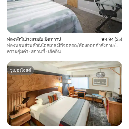
ห้องพักในโรงแรมใน มิดทาวน์
คะแนนเฉลี่ย 4.
4.94 (35)
ห้องนอนส่วนตัวในโฮสเทล มีที่จอดรถ/ห้องออกกำลังกาย/
ห้องซักรีด 203
ความคุ้มค่า
·
สถานที่
·
เช็คอิน
ซูเปอร์โฮสต์
ซูเปอร์โฮสต์