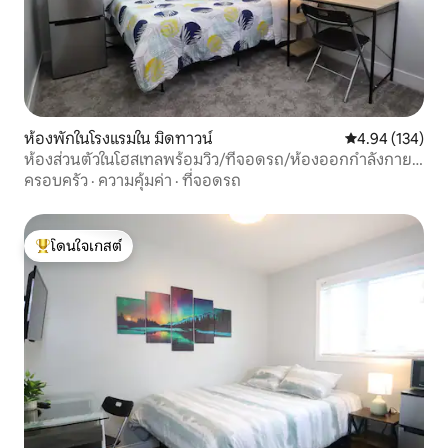
ห้องพักในโรงแรมใน มิดทาวน์
คะแนนเฉลี่ย 4.9
4.94 (134)
ห้องส่วนตัวในโฮสเทลพร้อมวิว/ที่จอดรถ/ห้องออกกำลังกาย
309
ครอบครัว
·
ความคุ้มค่า
·
ที่จอดรถ
โดนใจเกสต์
โดนใจเกสต์ที่สุด