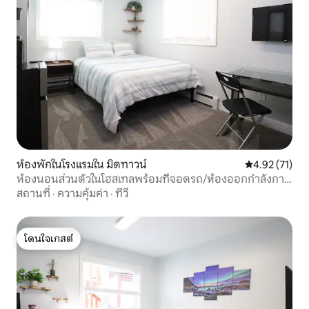
ห้องพักในโรงแรมใน มิดทาวน์
คะแนนเฉลี่ย 4.
4.92 (71)
ห้องนอนส่วนตัวในโฮสเทลพร้อมที่จอดรถ/ห้องออกกำลังกาย
บริการซักรีด 201
สถานที่
·
ความคุ้มค่า
·
ทีวี
โดนใจเกสต์
โดนใจเกสต์