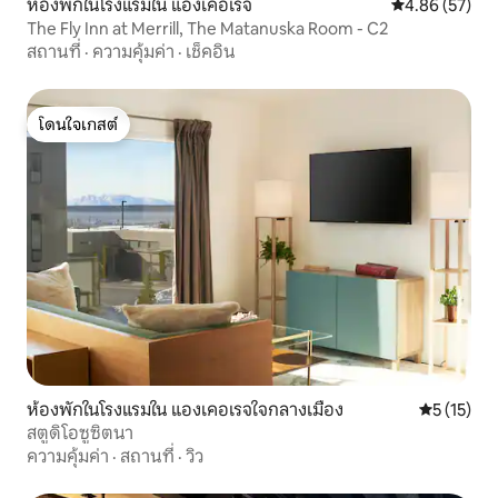
ห้องพักในโรงแรมใน แองเคอเรจ
คะแนนเฉลี่ย 4.
4.86 (57)
The Fly Inn at Merrill, The Matanuska Room - C2
สถานที่
·
ความคุ้มค่า
·
เช็คอิน
โดนใจเกสต์
โดนใจเกสต์
ห้องพักในโรงแรมใน แองเคอเรจใจกลางเมือง
คะแนนเฉลี่ย
5 (15)
สตูดิโอซูซิตนา
ความคุ้มค่า
·
สถานที่
·
วิว