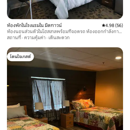
ห้องพักในโรงแรมใน มิดทาวน์
คะแนนเฉลี่ย 4.
4.98 (56)
ห้องนอนส่วนตัวในโฮสเทลพร้อมที่จอดรถ ห้องออกกำลังกาย
และห้องซักรีด 204
สถานที่
·
ความคุ้มค่า
·
เดินสะดวก
โดนใจเกสต์
โดนใจเกสต์