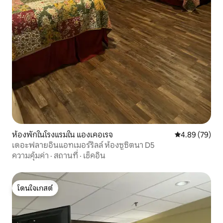
ห้องพักในโรงแรมใน แองเคอเรจ
คะแนนเฉลี่ย 4.
4.89 (79)
เดอะฟลายอินแอทเมอร์ริลล์ ห้องซูซิตนา D5
ความคุ้มค่า
·
สถานที่
·
เช็คอิน
โดนใจเกสต์
โดนใจเกสต์