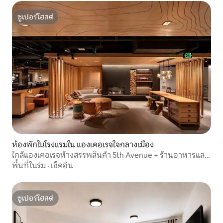
ซูเปอร์โฮสต์
ซูเปอร์โฮสต์
ห้องพักในโรงแรมใน แองเคอเรจใจกลางเมือง
ใกล้แองเคอเรจห้างสรรพสินค้า 5th Avenue + ร้านอาหารและ
บาร์
พื้นที่ในร่ม
·
เช็คอิน
ซูเปอร์โฮสต์
ซูเปอร์โฮสต์