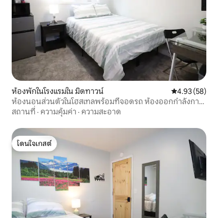
ห้องพักในโรงแรมใน มิดทาวน์
คะแนนเฉลี่ย 4.
4.93 (58)
ห้องนอนส่วนตัวในโฮสเทลพร้อมที่จอดรถ ห้องออกกำลังกาย
และห้องซักรีด 208
สถานที่
·
ความคุ้มค่า
·
ความสะอาด
โดนใจเกสต์
โดนใจเกสต์