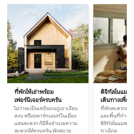
ที่พักให้เช่าพร้อม
ดิจิทัลโนแมด
เฟอร์นิเจอร์ครบครัน
เดินทางเพื่อ
ไม่ว่าจะเป็นเคบินบนภูเขาเงียบ
ที่พักสะดวกสบา
สงบ หรืออพาร์ทเมนท์ในเมือง
และพื้นที่ทำงา
แสนสะดวก ก็มีสิ่งอำนวยความ
ดิจิทัลโนแมดแ
สะดวกให้ครบครัน พักสบาย
ทางไกล