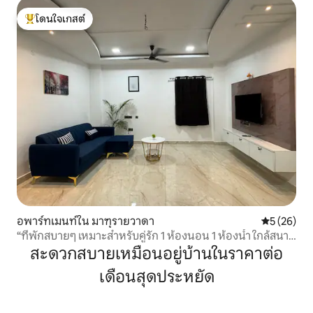
โดนใจเกสต์
โดนใจเกสต์ที่สุด
อพาร์ทเมนท์ใน มาฑุรายวาดา
คะแนนเฉลี่ย
5 (26)
“ที่พักสบายๆ เหมาะสำหรับคู่รัก 1 ห้องนอน 1 ห้องน้ำ ใกล้สนาม
คริกเกต”
สะดวกสบายเหมือนอยู่บ้านในราคาต่อ
เดือนสุดประหยัด