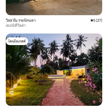
วิลล่าใน รושיโคนดา
คะแนนเฉลี่ย
5 (27)
เซเรนิตี้วิลล่า
โดนใจเกสต์
โดนใจเกสต์