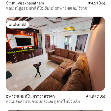
บ้านใน Visakhapatnam
คะแนนเฉลี่ย 4.
4.91 (45)
หลบหนีสู่ธรรมชาติที่โอเชี่ยนมิสต์ฟาร์มสเตย์ วิซาก
โดนใจเกสต์
โดนใจเกสต์
อพาร์ทเมนท์ใน มาฑุรายวาดา
คะแนนเฉลี่ย 4.9
4.97 (105)
ส่วนผสมสำหรับครอบครัวและคู่รักที่ไม่มีวันลืม