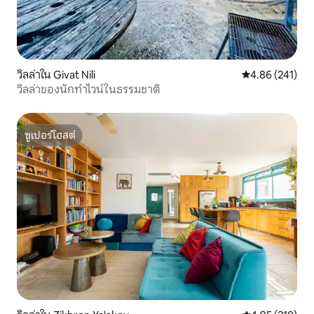
วิลล่าใน Givat Nili
คะแนนเฉลี่ย 4.8
4.86 (241)
วิลล่าของนักทำไวน์ในธรรมชาติ
ซูเปอร์โฮสต์
ซูเปอร์โฮสต์