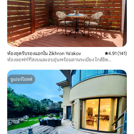
ห้องชุดรับรองแขกใน Zikhron Ya'akov
คะแนนเฉลี่ย 4.9
4.91 (141)
ห้องลอฟท์ที่สงบและอบอุ่นพร้อมลานระเบียง ใกล้ชิด
ธรรมชาติ
ซูเปอร์โฮสต์
ซูเปอร์โฮสต์