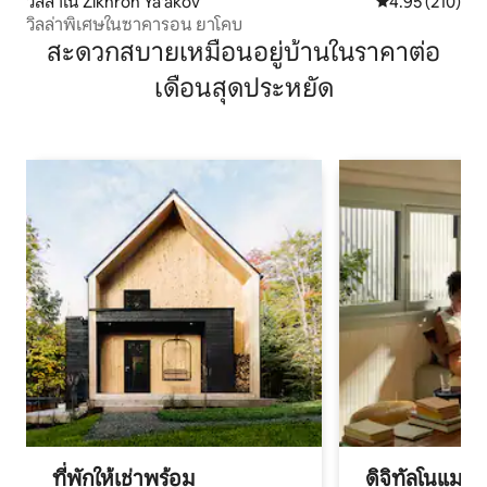
วิลล่าใน Zikhron Ya'akov
คะแนนเฉลี่ย 4.9
4.95 (210)
วิลล่าพิเศษในซาคารอน ยาโคบ
สะดวกสบายเหมือนอยู่บ้านในราคาต่อ
เดือนสุดประหยัด
ที่พักให้เช่าพร้อม
ดิจิทัลโนแมด