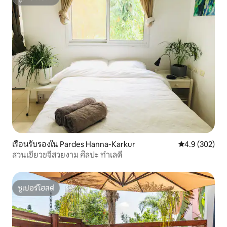
ซูเปอร์โฮสต์
เรือนรับรองใน Pardes Hanna-Karkur
คะแนนเฉลี่ย 4.
4.9 (302)
สวนเขียวขจีสวยงาม ศิลปะ ทำเลดี
ซูเปอร์โฮสต์
ซูเปอร์โฮสต์