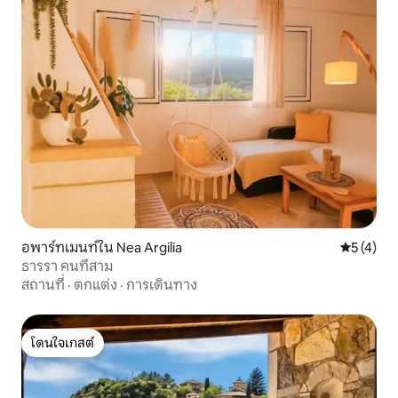
อพาร์ทเมนท์ใน Nea Argilia
คะแนนเฉลี่
5 (4)
ธารรา คนที่สาม
สถานที่
·
ตกแต่ง
·
การเดินทาง
โดนใจเกสต์
โดนใจเกสต์