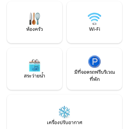
หลังนี้เหมาะสำหรับครอบครัวที่มีเด็กคู่รัก
ความสุข
หรือนักเดินทางที่ต้องการพักผ่อนหรือ
สำรวจโอลิมเปียโบราณ 2.5 กม. และจาก
แหล่งโบราณคดีโอลิมเปียโบราณ บ้านชั้นล่า
งอพาร์ทเมนท์มี 2 ห้องนอนรองรับได้สูงสุด
ห้องครัว
Wi-Fi
5 คน อินเทอร์เน็ตไร้สายฟรีพร้อมตู้เสื้อผ้า
ห้องครัวที่มีอุปกรณ์ครบครันตู้เย็นทีวี 32
นิ้วเครื่องซักผ้า ในหมู่บ้านที่มีมินิมาร์เก็ตเบ
เกอรี่ร้านเหล้าโรงอาหาร เหมือนอยู่บ้าน
เลย!
มีที่จอดรถฟรีบริเวณ
สระว่ายน้ำ
ที่พัก
เครื่องปรับอากาศ