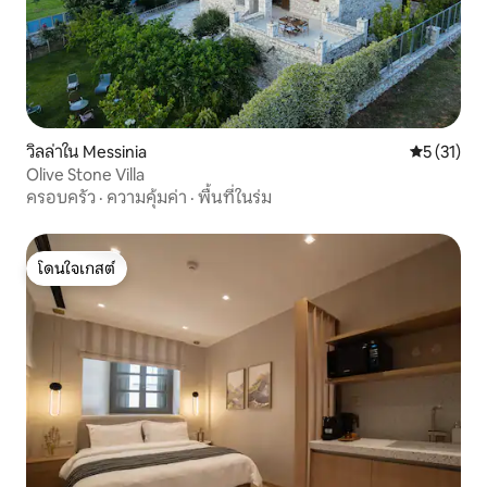
วิลล่าใน Messinia
คะแนนเฉลี่ย
5 (31)
Olive Stone Villa
ครอบครัว
·
ความคุ้มค่า
·
พื้นที่ในร่ม
โดนใจเกสต์
โดนใจเกสต์