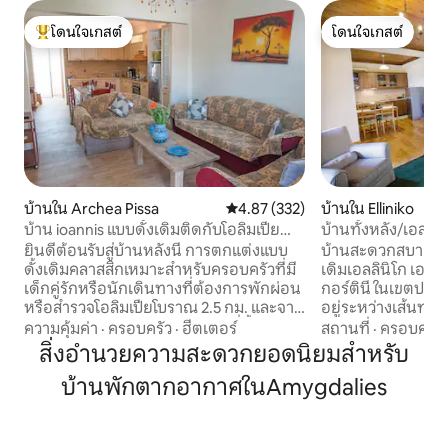
โดนใจเกสต์
โดนใจเกสต์
โดนใจเกสต์ที่สุด
โดนใจเกสต์
บ้านใน Archea Pissa
คะแนนเฉลี่ย 4.87 จาก 5, 332 รีวิว
4.87 (332)
บ้านใน Elliniko
บ้าน ioannis แบบดั้งเดิมติดกับโอลิมเปีย
บ้านทั้งหลัง/เอลลิน
โบราณ
ยินดีต้อนรับสู่บ้านหลังนี้ การตกแต่งแบบ
บ้านสะดวกสบายใจก
ดั้งเดิมคลาสสิกเหมาะสำหรับครอบครัวที่มี
เดิมเอลลินิโก เอลลิ
เด็กคู่รักหรือนักเดินทางที่ต้องการพักผ่อน
กอร์ตินี ในเขตปกครอ
หรือสำรวจโอลิมเปียโบราณ 2.5 กม. และจาก
อยู่ระหว่างเส้นทา
แหล่งโบราณคดีโอลิมเปียโบราณที่ชั้นล่างอ
คารีเทนา บนเนินเข
ความคุ้มค่า
·
ครอบครัว
·
ฮีตเตอร์
สถานที่
·
ครอบครัว
พาร์ทเมนท์มี 2 ห้องนอนรองรับได้สูงสุด 5
ของภูเขาเมนาโล เอล
สิ่งอำนวยความสะดวกยอดนิยมสำหรับ
คน เชื่อมต่ออินเทอร์เน็ตไร้สายฟรีพร้อมตู้
หมู่บ้านดั้งเดิมที่สวยท
บ้านพักตากอากาศในAmygdalies
เสื้อผ้าห้องครัวที่มีอุปกรณ์ครบครันตู้เย็น
หนึ่งในพื้นที่ที่สว
ทีวี 32 นิ้วเครื่องซักผ้า ในหมู่บ้านที่มีมินิ
และสัมผัสประสบการณ์ที
มาร์เก็ตเบเกอรี่ร้านเหล้าคาเฟ่ เหมือนที่พัก
ครอบครัวทั้งหมดในที
ของคุณ! ยินดีต้อนรับสู่ที่พักของเรา บ้าน
ที่มีพื้นที่กว้างขว