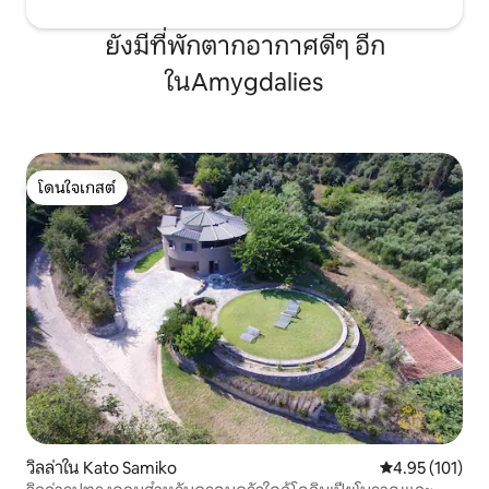
ยังมีที่พักตากอากาศดีๆ อีก
ในAmygdalies
โดนใจเกสต์
โดนใจเกสต์
วิลล่าใน Kato Samiko
คะแนนเฉลี่ย 4.9
4.95 (101)