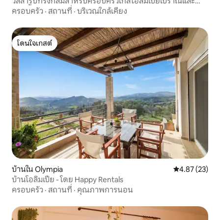
วิลล่ารูปทรงกลมสำหรับครอบครัวใกล้โอลิมเปียโบราณและ
ทะเล
ครอบครัว
·
สถานที่
·
บริเวณใกล้เคียง
โดนใจเกสต์
โดนใจเกสต์
บ้านใน Olympia
คะแนนเฉลี่ย 4.
4.87 (23)
บ้านโอลิมเปีย - โดย Happy Rentals
ครอบครัว
·
สถานที่
·
คุณภาพการนอน