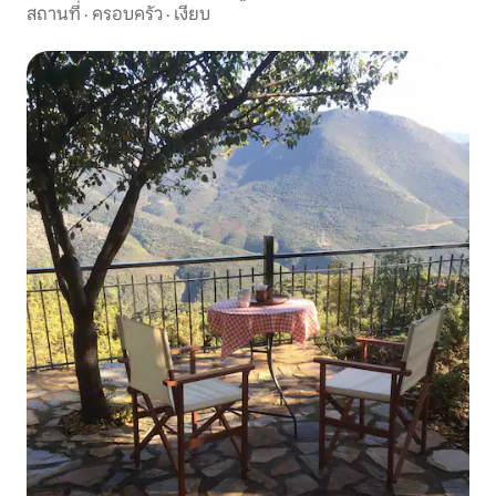
สถานที่
·
ครอบครัว
·
เงียบ