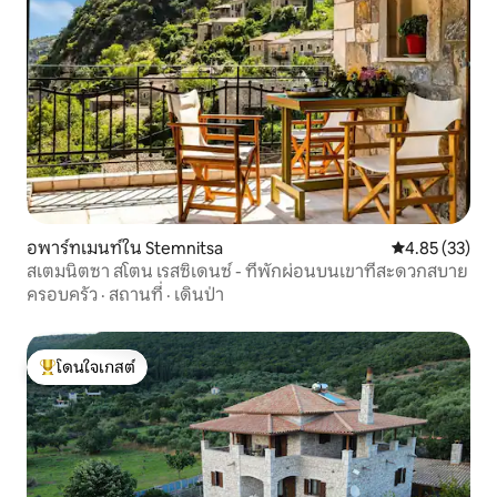
อพาร์ทเมนท์ใน Stemnitsa
คะแนนเฉลี่ย 4.
4.85 (33)
สเตมนิตซา สโตน เรสซิเดนซ์ - ที่พักผ่อนบนเขาที่สะดวกสบาย
ครอบครัว
·
สถานที่
·
เดินป่า
โดนใจเกสต์
โดนใจเกสต์ที่สุด