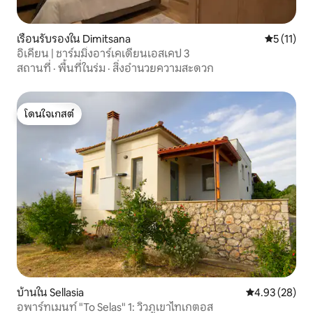
เรือนรับรองใน Dimitsana
คะแนนเฉลี่ย
5 (11)
อิเคียน | ชาร์มมิ่งอาร์เคเดียนเอสเคป 3
สถานที่
·
พื้นที่ในร่ม
·
สิ่งอำนวยความสะดวก
โดนใจเกสต์
โดนใจเกสต์
บ้านใน Sellasia
คะแนนเฉลี่ย 4.
4.93 (28)
อพาร์ทเมนท์ "To Selas" 1: วิวภูเขาไทเกตอส